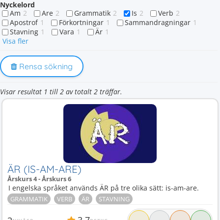
Nyckelord
Am
2
Are
2
Grammatik
2
Is
2
Verb
2
Apostrof
1
Förkortningar
1
Sammandragningar
1
Stavning
1
Vara
1
Är
1
Visa fler
Rensa sökning
Visar resultat 1 till 2 av totalt 2 träffar.
ÄR (IS-AM-ARE)
Årskurs 4 - Årskurs 6
I engelska språket används ÄR på tre olika sätt: is-am-are.
GRAMMATIK
VERB
ÄR
STAVNING