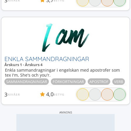
3,7
3
NIVÅER
BETYG
ENKLA SAMMANDRAGNINGAR
Årskurs 1 - Årskurs 4
Enkla sammandragningar i engelskan med apostrofer som
tex I'm, She's och you'r.
SAMMANDRAGNINGAR
FÖRKORTNINGAR
APOSTROF
VERB
4,0
3
NIVÅER
BETYG
ANNONS