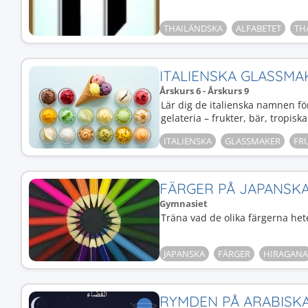
THAILÄNDSKA
ALFABETET
TH
ITALIENSKA GLASSMA
Årskurs 6 - Årskurs 9
Lär dig de italienska namnen fö
gelateria – frukter, bär, tropis
ITALIENSKA
GLASSMAKER
FR
FÄRGER PÅ JAPANSK
Gymnasiet
Träna vad de olika färgerna het
JAPANSKA
FÄRGER
HIRAGANA
RYMDEN PÅ ARABISK