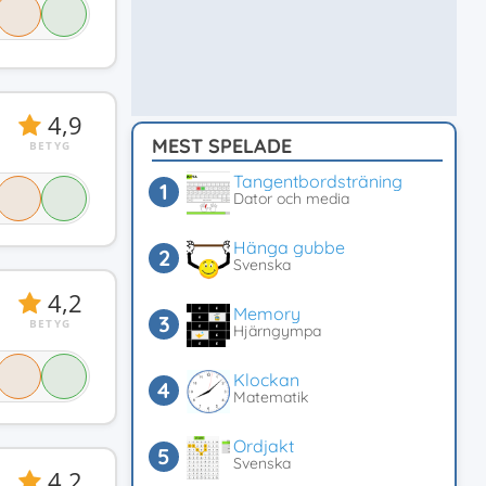
4,9
MEST SPELADE
BETYG
Tangentbordsträning
Dator och media
Hänga gubbe
Svenska
4,2
Memory
BETYG
Hjärngympa
Klockan
Matematik
Ordjakt
Svenska
4,2