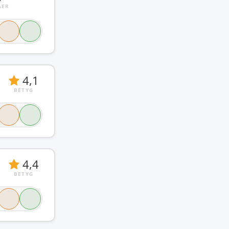
ÅER
4,1
BETYG
4,4
BETYG