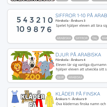
SIFFROR 1-10 PÅ ARA
Förskola - Årskurs 3
Spelet hjälper eleven att lära sig
ARABISKA
SIFFROR
TAL
RÄ
DJUR PÅ ARABISKA
Förskola - Årskurs 4
Eleven lär sig vanliga djurnamn
hjälper eleven att utveckla sitt 
DJUR
ARABISKA
KLÄDER PÅ FINSKA
Årskurs 1 - Årskurs 9
Öva klädernas finska namn och b