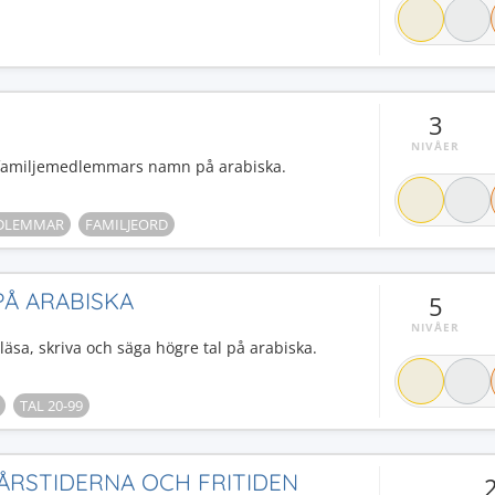
3
NIVÅER
el familjemedlemmars namn på arabiska.
EDLEMMAR
FAMILJEORD
 PÅ ARABISKA
5
NIVÅER
läsa, skriva och säga högre tal på arabiska.
TAL 20-99
 ÅRSTIDERNA OCH FRITIDEN