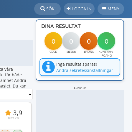
SÖK
LOGGA IN
MENY
DINA RESULTAT
0
0
0
0
GULD
SILVER
BRONS
KUNSKAPS-
POÄNG
Inga resultat sparas!
ka våra
Ändra sekretessinställningar
kt för både
om ämnet Andra
asiet. Du kan
ANNONS
3,9
BETYG