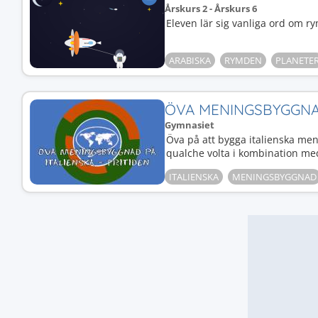
Årskurs 2 - Årskurs 6
Eleven lär sig vanliga ord om r
ARABISKA
RYMDEN
PLANETE
ÖVA MENINGSBYGGNAD
Gymnasiet
Öva på att bygga italienska me
qualche volta i kombination med 
ITALIENSKA
MENINGSBYGGNAD