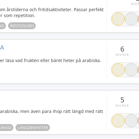
NIV
om årstiderna och fritidsaktiviteter. Passar perfekt
er som repetition.
ID
ÅRSTIDSORD
KA
6
NIVÅER
ller läsa vad frukten eller bäret heter på arabiska.
5
NIVÅER
rabiska, men även para ihop rätt längd med rätt
LÄNGD
LÄNGDENHETER