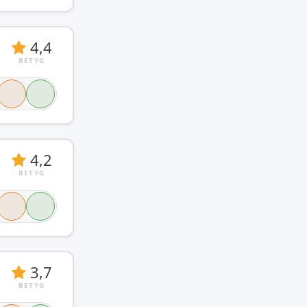
4,4
BETYG
4,2
BETYG
3,7
BETYG