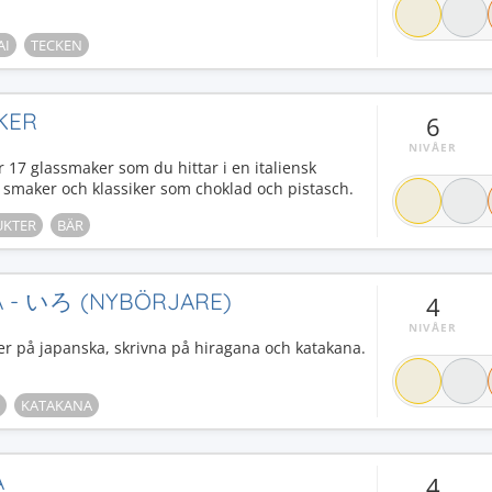
AI
TECKEN
KER
6
NIVÅER
r 17 glassmaker som du hittar i en italiensk
ka smaker och klassiker som choklad och pistasch.
UKTER
BÄR
A - いろ (NYBÖRJARE)
4
NIVÅER
er på japanska, skrivna på hiragana och katakana.
KATAKANA
A
4