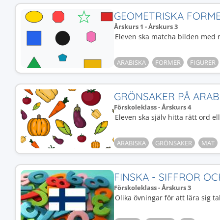
GEOMETRISKA FORME
Årskurs 1 - Årskurs 3
Eleven ska matcha bilden med 
ARABISKA
FORMER
FIGURER
GRÖNSAKER PÅ ARAB
Förskoleklass - Årskurs 4
Eleven ska själv hitta rätt ord e
ARABISKA
GRÖNSAKER
MAT
FINSKA - SIFFROR OC
Förskoleklass - Årskurs 3
Olika övningar för att lära sig tal