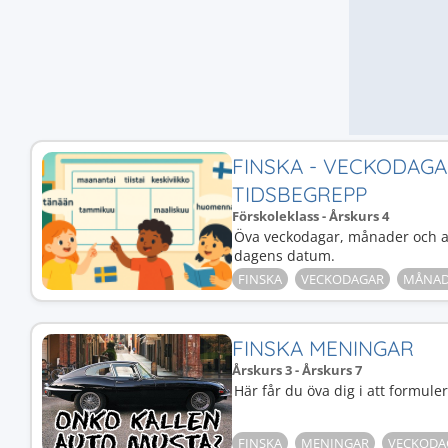
FINSKA - VECKODAG
TIDSBEGREPP
Förskoleklass - Årskurs 4
Öva veckodagar, månader och and
dagens datum.
FINSKA
VECKODAGAR
MÅNAD
FINSKA MENINGAR
Årskurs 3 - Årskurs 7
Här får du öva dig i att formule
FINSKA
MENINGAR
VECKODA