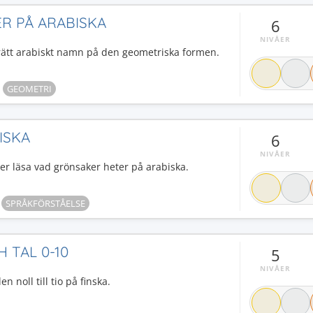
R PÅ ARABISKA
6
NIVÅER
rätt arabiskt namn på den geometriska formen.
GEOMETRI
ISKA
6
NIVÅER
ller läsa vad grönsaker heter på arabiska.
SPRÅKFÖRSTÅELSE
H TAL 0-10
5
NIVÅER
en noll till tio på finska.