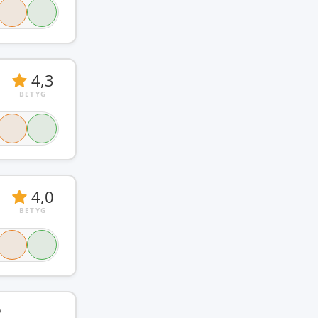
4,3
BETYG
4,0
BETYG
2