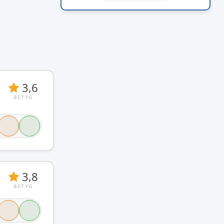
3,6
BETYG
3,8
BETYG