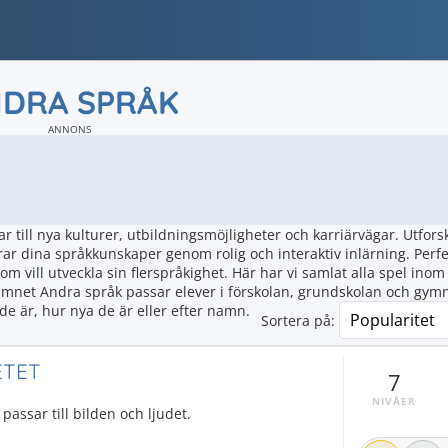
DRA SPRÅK
ANNONS
r till nya kulturer, utbildningsmöjligheter och karriärvägar. Utfors
ar dina språkkunskaper genom rolig och interaktiv inlärning. Perfe
m vill utveckla sin flerspråkighet. Här har vi samlat alla spel in
ämnet Andra språk passar elever i förskolan, grundskolan och gymn
de är, hur nya de är eller efter namn.
Sortera på:
ETET
7
NIVÅER
passar till bilden och ljudet.