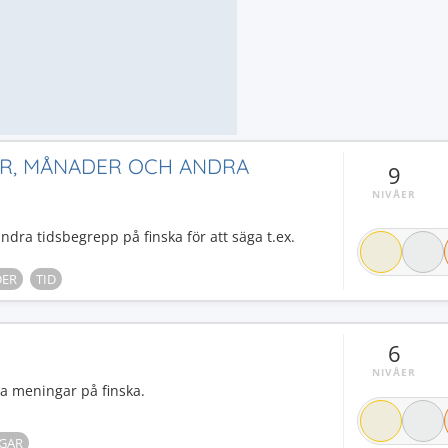
AR, MÅNADER OCH ANDRA
9
NIVÅER
ra tidsbegrepp på finska för att säga t.ex.
ER
TID
6
NIVÅER
ra meningar på finska.
GAR