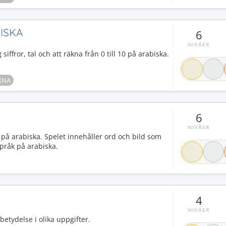
BISKA
6
NIVÅER
 siffror, tal och att räkna från 0 till 10 på arabiska.
KNA
6
NIVÅER
 på arabiska. Spelet innehåller ord och bild som
språk på arabiska.
4
NIVÅER
etydelse i olika uppgifter.