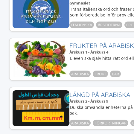
Gymnasiet
Träna italienska ord och fraser 
som förberedelse inför prov ell
ITALIENSKA
ÅRSTIDERNA
FRIT
FRUKTER PÅ ARABIS
Årskurs 1 - Årskurs 4
Eleven ska själv hitta rätt ord e
ARABISKA
FRUKT
BÄR
LÄNGD PÅ ARABISKA
Årskurs 2 - Årskurs 9
Du ska omvandla enheterna på a
sak.
ARABISKA
FÖRKORTNINGAR