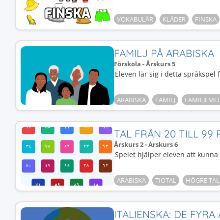
VOKABULÄR
KLÄDER
FINSKA
FAMILJ PÅ ARABISKA
Förskola - Årskurs 5
Eleven lär sig i detta språksp
ARABISKA
FAMILJ
FAMILJEM
TAL FRÅN 20 TILL 99
Årskurs 2 - Årskurs 6
Spelet hjälper eleven att kunna 
ARABISKA
TIOTAL
HÖGRE TAL
ITALIENSKA: DE FYRA