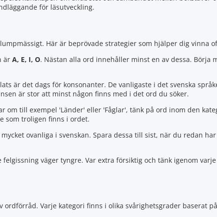
undläggande för läsutveckling.
a slumpmässigt. Här är beprövade strategier som hjälper dig vinna of
n är
A, E, I, O
. Nästan alla ord innehåller minst en av dessa. Börja 
lats är det dags för konsonanter. De vanligaste i det svenska språk
sen är stor att minst någon finns med i det ord du söker.
 om till exempel 'Länder' eller 'Fåglar', tänk på ord inom den kate
 som troligen finns i ordet.
 mycket ovanliga i svenskan. Spara dessa till sist, när du redan h
 felgissning väger tyngre. Var extra försiktig och tänk igenom varj
v ordförråd. Varje kategori finns i olika svårighetsgrader baserat på