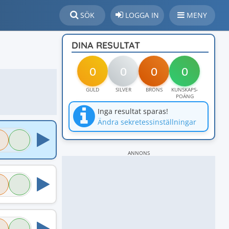
SÖK
LOGGA IN
MENY
DINA RESULTAT
0
0
0
0
GULD
SILVER
BRONS
KUNSKAPS-
POÄNG
Inga resultat sparas!
Ändra sekretessinställningar
ANNONS