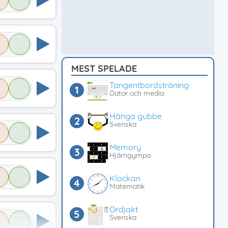
MEST SPELADE
Tangentbordsträning
Dator och media
Hänga gubbe
Svenska
Memory
Hjärngympa
Klockan
Matematik
Ordjakt
Svenska