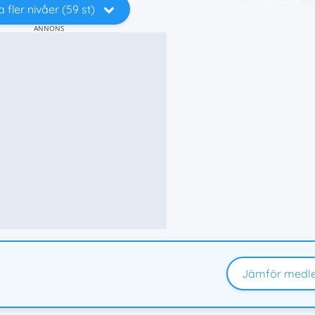
a fler nivåer (59 st)
ANNONS
Jämför medl