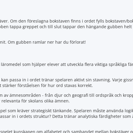
stäver. Om den föreslagna bokstaven finns i ordet fylls bokstaven/bo
gubben tappa greppet och till slut tappar den hängande gubben helt
nit. Om gubben ramlar ner har du förlorat!
t läromedel som hjälper elever att utveckla flera viktiga språkliga f
n passa in i ordet tränar spelaren aktivt sin stavning. Varje gissn
stärker förståelsen för hur ord stavas korrekt.
um av ämnesområden - från djur och geografi till ordspråk och krop
 relevanta för skolans olika ämnen.
pel som kräver strategiskt tänkande. Spelaren måste använda logi
 passar in i ordets struktur? Detta tränar analytiska färdigheter som 
r spelet kunskapen om alfabetet och sambandet mellan bokstäver oc