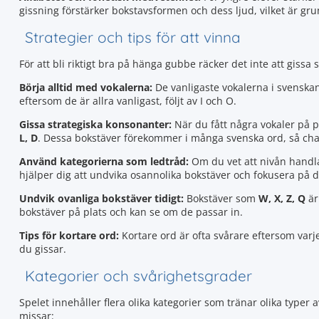
gissning förstärker bokstavsformen och dess ljud, vilket är gr
Strategier och tips för att vinna
För att bli riktigt bra på hänga gubbe räcker det inte att giss
Börja alltid med vokalerna:
De vanligaste vokalerna i svenska
eftersom de är allra vanligast, följt av I och O.
Gissa strategiska konsonanter:
När du fått några vokaler på p
L, D
. Dessa bokstäver förekommer i många svenska ord, så chan
Använd kategorierna som ledtråd:
Om du vet att nivån handlar
hjälper dig att undvika osannolika bokstäver och fokusera på de
Undvik ovanliga bokstäver tidigt:
Bokstäver som
W, X, Z, Q
är
bokstäver på plats och kan se om de passar in.
Tips för kortare ord:
Kortare ord är ofta svårare eftersom varje
du gissar.
Kategorier och svårighetsgrader
Spelet innehåller flera olika kategorier som tränar olika typer a
missar: