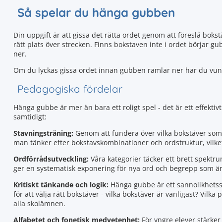
Så spelar du hänga gubben
Din uppgift är att gissa det rätta ordet genom att föreslå bok
rätt plats över strecken. Finns bokstaven inte i ordet börjar 
ner.
Om du lyckas gissa ordet innan gubben ramlar ner har du vun
Pedagogiska fördelar
Hänga gubbe är mer än bara ett roligt spel - det är ett effektiv
samtidigt:
Stavningsträning:
Genom att fundera över vilka bokstäver som ka
man tänker efter bokstavskombinationer och ordstruktur, vilket 
Ordförrådsutveckling:
Våra kategorier täcker ett brett spektr
ger en systematisk exponering för nya ord och begrepp som är
Kritiskt tänkande och logik:
Hänga gubbe är ett sannolikhetss
för att välja rätt bokstäver - vilka bokstäver är vanligast? Vilka
alla skolämnen.
Alfabetet och fonetisk medvetenhet:
För yngre elever stärke