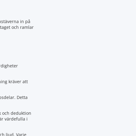
kstäverna in på
 taget och ramlar
ärdigheter
ing kräver att
psdelar. Detta
k och deduktion
är värdefulla i
h ljud. Varje