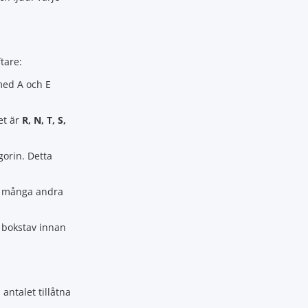
tare:
med A och E
et är
R, N, T, S,
gorin. Detta
ar många andra
e bokstav innan
 antalet tillåtna