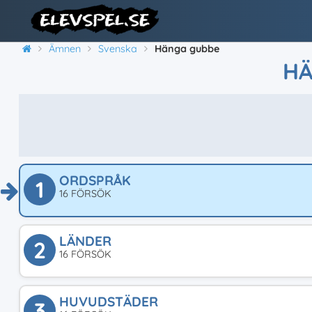
Ämnen
Svenska
Hänga gubbe
HÄ
ORDSPRÅK
1
16 FÖRSÖK
LÄNDER
2
16 FÖRSÖK
HUVUDSTÄDER
3