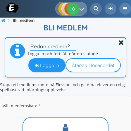
0
0
0
0
Bli medlem
BLI MEDLEM
Redan medlem?
Logga in och fortsätt där du slutade.
Logga in
Återställ lösenordet
Skapa ett medlemskonto på Elevspel och ge dina elever en rolig,
spelbaserad inlärningsupplevelse.
Välj medlemskap
:
*