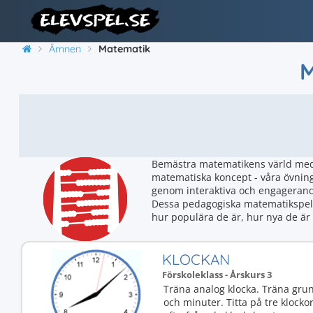
Ämnen
Matematik
Bemästra matematikens värld med v
matematiska koncept - våra övning
genom interaktiva och engagerande
Dessa pedagogiska matematikspel p
hur populära de är, hur nya de är 
KLOCKAN
Förskoleklass - Årskurs 3
Träna analog klocka. Träna gru
och minuter. Titta på tre klock