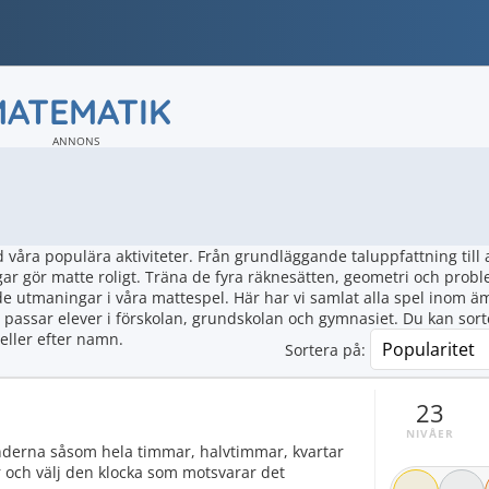
MATEMATIK
ANNONS
åra populära aktiviteter. Från grundläggande taluppfattning till
ar gör matte roligt. Träna de fyra räknesätten, geometri och prob
 utmaningar i våra mattespel. Här har vi samlat alla spel inom ä
assar elever i förskolan, grundskolan och gymnasiet. Du kan sort
eller efter namn.
Sortera på:
23
NIVÅER
nderna såsom hela timmar, halvtimmar, kvartar
or och välj den klocka som motsvarar det