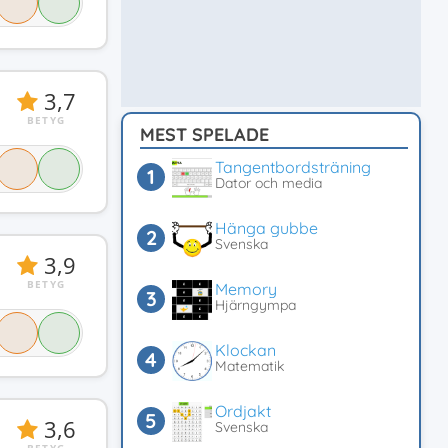
3,7
BETYG
MEST SPELADE
Tangentbordsträning
Dator och media
Hänga gubbe
Svenska
3,9
BETYG
Memory
Hjärngympa
Klockan
Matematik
Ordjakt
3,6
Svenska