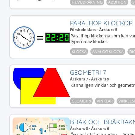
HUVUDRÄKNING
ADDITION
S
PARA IHOP KLOCKOR
Förskoleklass - Årskurs 5
Para ihop klockorna som kan va
typerna av klockor.
KLOCKA
ANALOG KLOCKA
DI
GEOMETRI 7
Årskurs 7 - Årskurs 9
Känna igen vinklar och geometris
GEOMETRI
VINKLAR
VINKEL
BRÅK OCH BRÅKRÄK
Årskurs 3 - Årskurs 6
Öva bråk från grunden – lär dig