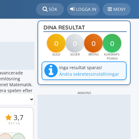
SÖK
LOGGA IN
MENY
DINA RESULTAT
0
0
0
0
GULD
SILVER
BRONS
KUNSKAPS-
POÄNG
Inga resultat sparas!
 avancerade
Ändra sekretessinställningar
lemlösning
mnet Matematik.
era spelen efter
ANNONS
3,7
BETYG