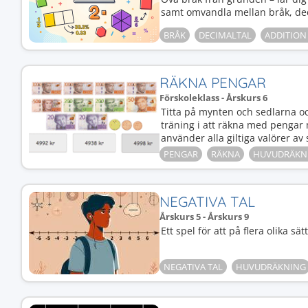
samt omvandla mellan bråk, dec
BRÅK
DECIMALTAL
ADDITION
RÄKNA PENGAR
Förskoleklass - Årskurs 6
Titta på mynten och sedlarna 
träning i att räkna med pengar
använder alla giltiga valörer av
PENGAR
RÄKNA
HUVUDRÄKN
NEGATIVA TAL
Årskurs 5 - Årskurs 9
Ett spel för att på flera olika sä
NEGATIVA TAL
HUVUDRÄKNING