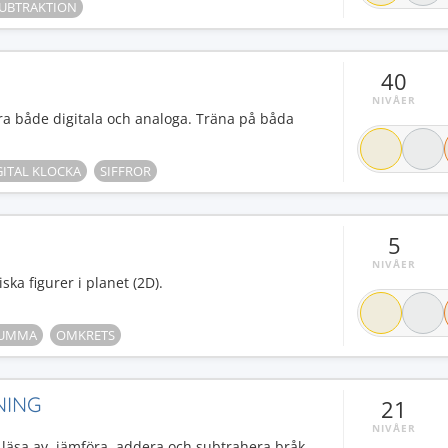
UBTRAKTION
40
NIVÅER
ra både digitala och analoga. Träna på båda
GITAL KLOCKA
SIFFROR
5
NIVÅER
ka figurer i planet (2D).
SUMMA
OMKRETS
NING
21
NIVÅER
 läsa av, jämföra, addera och subtrahera bråk