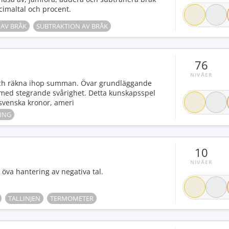
imaltal och procent.
 AV BRÅK
SUBTRAKTION AV BRÅK
76
NIVÅER
och räkna ihop summan. Övar grundläggande
 med stegrande svårighet. Detta kunskapsspel
 svenska kronor, ameri
ING
10
NIVÅER
tt öva hantering av negativa tal.
TALLINJEN
TERMOMETER