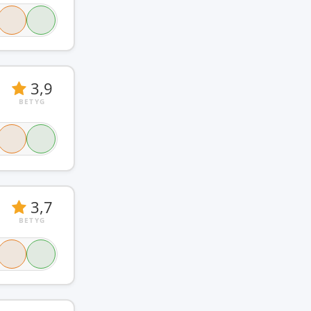
3,9
BETYG
3,7
BETYG