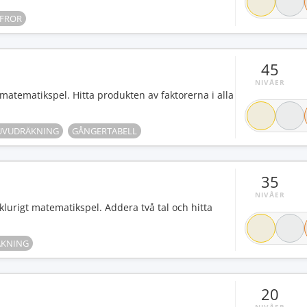
FFROR
45
NIVÅER
matematikspel. Hitta produkten av faktorerna i alla
UVUDRÄKNING
GÅNGERTABELL
35
NIVÅER
 klurigt matematikspel. Addera två tal och hitta
KNING
20