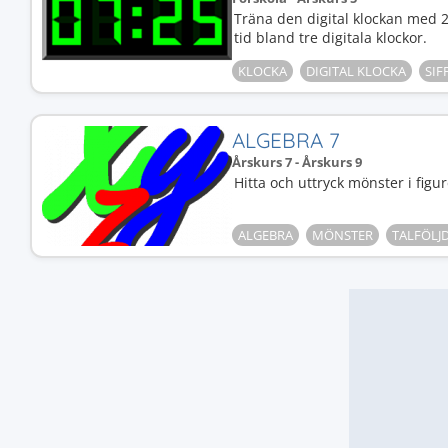
Träna den digital klockan med 2
tid bland tre digitala klockor.
KLOCKA
DIGITAL KLOCKA
SIF
ALGEBRA 7
Årskurs 7 - Årskurs 9
Hitta och uttryck mönster i figu
ALGEBRA
MÖNSTER
TALFÖLJ