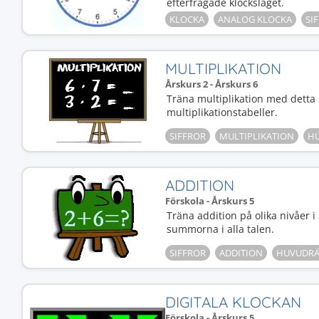
efterfrågade klockslaget.
KLOCKA
ANALOG KLOCKA
SI
MULTIPLIKATION
Årskurs 2 - Årskurs 6
Träna multiplikation med detta 
multiplikationstabeller.
SIFFROR
MULTIPLIKATION
H
ADDITION
Förskola - Årskurs 5
Träna addition på olika nivåer i
summorna i alla talen.
SIFFROR
ADDITION
HUVUDRÄ
DIGITALA KLOCKAN
Förskola - Årskurs 5