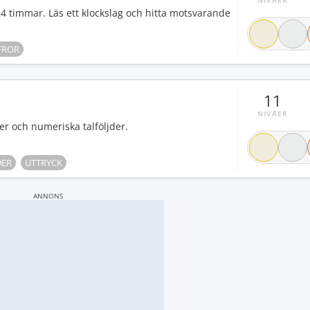
NIVÅER
4 timmar. Läs ett klockslag och hitta motsvarande
FROR
11
NIVÅER
rer och numeriska talföljder.
DER
UTTRYCK
ANNONS