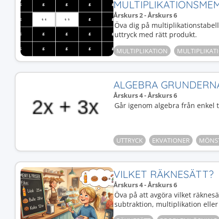
MULTIPLIKATIONSME
Årskurs 2 - Årskurs 6
Öva dig på multiplikationstabel
uttryck med rätt produkt.
MULTIPLIKATION
MULTIPLIKAT
ALGEBRA GRUNDERN
Årskurs 4 - Årskurs 6
Går igenom algebra från enkel ti
UTTRYCK
EKVATIONER
MÖNS
VILKET RÄKNESÄTT?
Årskurs 4 - Årskurs 6
Öva på att avgöra vilket räknesä
subtraktion, multiplikation eller