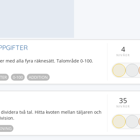
PPGIFTER
4
NIVÅER
er med alla fyra räknesätt. Talområde 0-100.
TER
0-100
ADDITION
35
NIVÅER
t dividera två tal. Hitta kvoten mellan täljaren och
vision.
KNING