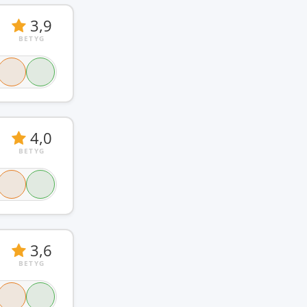
3,9
BETYG
4,0
BETYG
3,6
BETYG