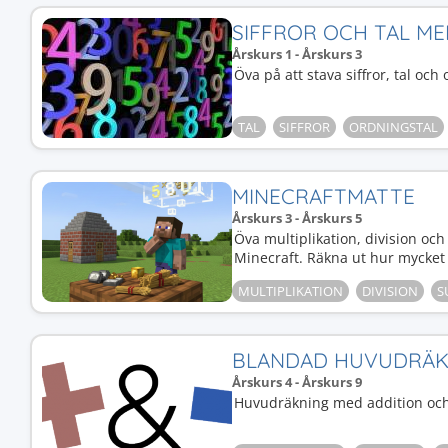
SIFFROR OCH TAL M
Årskurs 1 - Årskurs 3
Öva på att stava siffror, tal oc
TAL
SIFFROR
ORDNINGSTAL
MINECRAFTMATTE
Årskurs 3 - Årskurs 5
Öva multiplikation, division oc
Minecraft. Räkna ut hur mycket 
MULTIPLIKATION
DIVISION
S
BLANDAD HUVUDRÄK
Årskurs 4 - Årskurs 9
Huvudräkning med addition och s