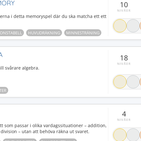
MORY
10
NIVÅER
lerna i detta memoryspel där du ska matcha ett ett
IONSTABELL
HUVUDRÄKNING
MINNESTRÄNING
A
18
NIVÅER
ll svårare algebra.
TER
4
NIVÅER
tt som passar i olika vardagssituationer – addition,
 division – utan att behöva räkna ut svaret.