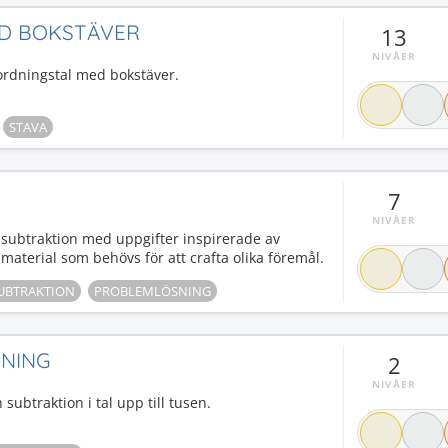
ED BOKSTÄVER
13
NIVÅER
h ordningstal med bokstäver.
STAVA
7
NIVÅER
h subtraktion med uppgifter inspirerade av
material som behövs för att crafta olika föremål.
UBTRAKTION
PROBLEMLÖSNING
NING
2
NIVÅER
ubtraktion i tal upp till tusen.