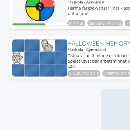
Förskola - Årskurs 9
Härma färgsekvenser i det klas
ditt minne.
MINNET
SEKVENSTRÄNING
F
HALLOWEEN MEMOR
Förskola - Gymnasiet
Träna visuellt minne och konce
Spelet utvecklar arbetsminnet
sätt.
VISUELLT MINNE
ARBETSMINNE