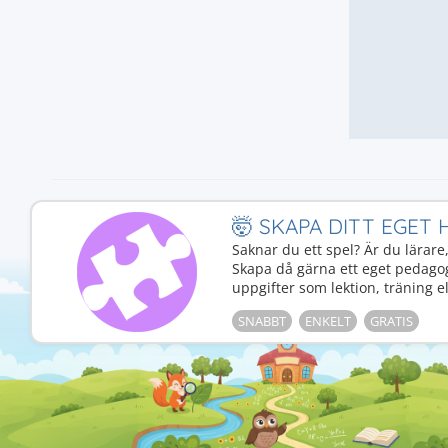
🤯 SKAPA DITT EGET
Saknar du ett spel? Är du lärar
Skapa då gärna ett eget pedago
uppgifter som lektion, träning el
SNABBT
ENKELT
GRATIS