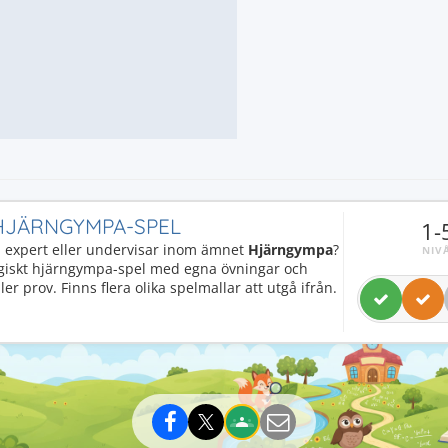
 HJÄRNGYMPA-SPEL
1-
e, expert eller undervisar inom ämnet
Hjärngympa
?
NIV
giskt hjärngympa-spel med egna övningar och
ler prov. Finns flera olika spelmallar att utgå ifrån.