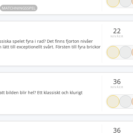
MATCHNINGSSPEL
22
NIVÅER
siska spelet fyra i rad? Det finns fjorton nivåer
tt till exceptionellt svårt. Försten till fyra brickor
36
NIVÅER
t bilden blir hel? Ett klassiskt och klurigt
36