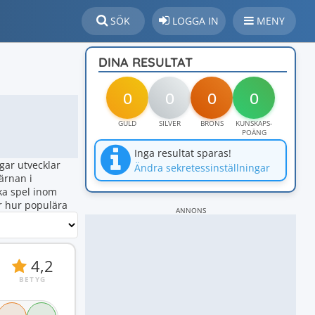
SÖK
LOGGA IN
MENY
DINA RESULTAT
0
0
0
0
GULD
SILVER
BRONS
KUNSKAPS-
POÄNG
Inga resultat sparas!
gar utvecklar
Ändra sekretessinställningar
ärnan i
ka spel inom
r hur populära
ANNONS
4,2
BETYG