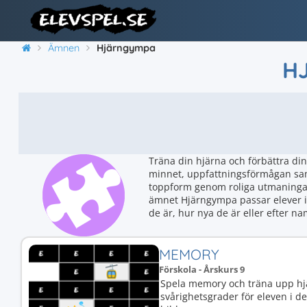
Ämnen
Hjärngympa
H
Träna din hjärna och förbättra di
minnet, uppfattningsförmågan samt 
toppform genom roliga utmaningar
ämnet Hjärngympa passar elever i 
de är, hur nya de är eller efter n
MEMORY
Förskola - Årskurs 9
Spela memory och träna upp hj
svårighetsgrader för eleven i d