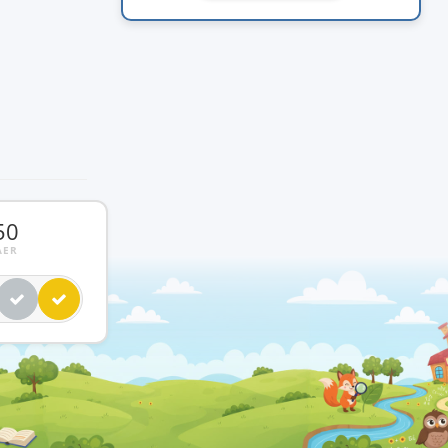
50
ÅER