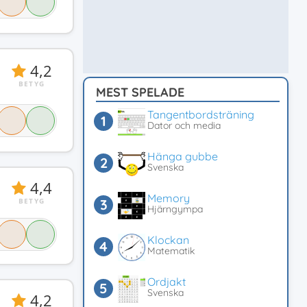
4,2
BETYG
MEST SPELADE
Tangentbordsträning
Dator och media
Hänga gubbe
Svenska
4,4
Memory
BETYG
Hjärngympa
Klockan
Matematik
Ordjakt
Svenska
4,2