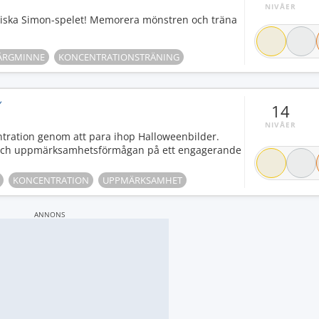
NIVÅER
siska Simon-spelet! Memorera mönstren och träna
ÄRGMINNE
KONCENTRATIONSTRÄNING
Y
14
NIVÅER
ntration genom att para ihop Halloweenbilder.
 och uppmärksamhetsförmågan på ett engagerande
KONCENTRATION
UPPMÄRKSAMHET
ANNONS