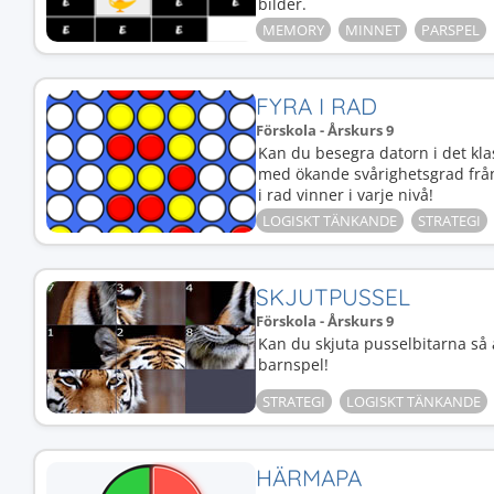
bilder.
MEMORY
MINNET
PARSPEL
FYRA I RAD
Förskola - Årskurs 9
Kan du besegra datorn i det klas
med ökande svårighetsgrad från lä
i rad vinner i varje nivå!
LOGISKT TÄNKANDE
STRATEGI
SKJUTPUSSEL
Förskola - Årskurs 9
Kan du skjuta pusselbitarna så at
barnspel!
STRATEGI
LOGISKT TÄNKANDE
HÄRMAPA