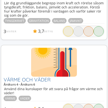
Lär dig grundläggande begrepp inom kraft och rörelse såsom
tyngdkraft, friktion, balans, jämvikt och acceleration. Förstå
hur krafter påverkar föremål i vardagen och varför saker rör
sig som de gör.
TYNGDKRAFT
GRAVITATION
BALANS
JÄMVIKT
3,7
3
NIVÅER
BETYG
VÄRME OCH VÄDER
Årskurs 4 - Årskurs 6
Använd dina kunskaper för att svara på frågor om värme och
väder!
VÄRME
VÄDER