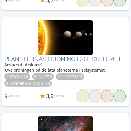
3,7
5
NIVÅER
BETYG
PLANETERNAS ORDNING I SOLSYSTEMET
Årskurs 4 - Årskurs 9
Öva ordningen på de åtta planeterna i solsystemet.
ASTRONOMI
PLANETER
SOLSYSTEMET
PLANETERNAS ORDNING
3,9
9
NIVÅER
BETYG