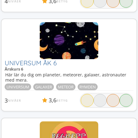
3,6
4
NIVÅER
BETYG
UNIVERSUM ÅK 6
Årskurs 6
Här lär du dig om planeter, meteorer, galaxer, astronauter
med mera.
UNIVERSUM
GALAXER
METEOR
RYMDEN
3,6
3
NIVÅER
BETYG