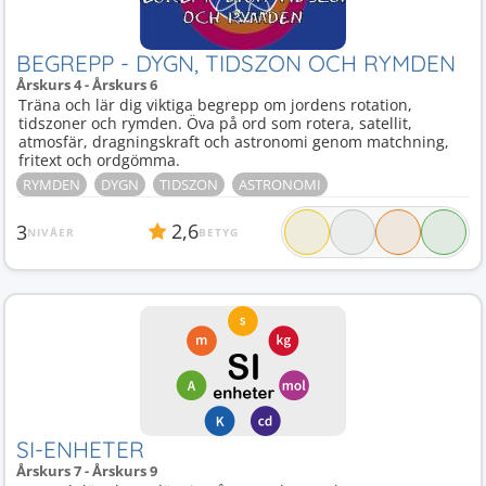
BEGREPP - DYGN, TIDSZON OCH RYMDEN
Årskurs 4 - Årskurs 6
Träna och lär dig viktiga begrepp om jordens rotation,
tidszoner och rymden. Öva på ord som rotera, satellit,
atmosfär, dragningskraft och astronomi genom matchning,
fritext och ordgömma.
RYMDEN
DYGN
TIDSZON
ASTRONOMI
2,6
3
NIVÅER
BETYG
SI-ENHETER
Årskurs 7 - Årskurs 9