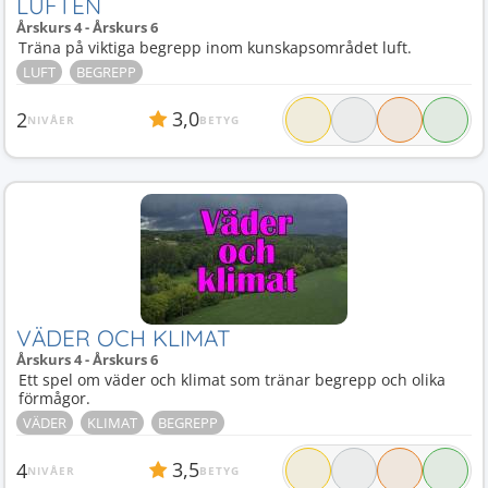
LUFTEN
Årskurs 4 - Årskurs 6
Träna på viktiga begrepp inom kunskapsområdet luft.
LUFT
BEGREPP
3,0
2
NIVÅER
BETYG
VÄDER OCH KLIMAT
Årskurs 4 - Årskurs 6
Ett spel om väder och klimat som tränar begrepp och olika
förmågor.
VÄDER
KLIMAT
BEGREPP
3,5
4
NIVÅER
BETYG