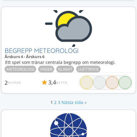
BEGREPP METEOROLOGI
Årskurs 4 - Årskurs 6
Ett spel som tränar centrala begrepp om meteorologi.
METEOROLOGI
VÄDER
KLIMAT
LUFTTRYCK
3,4
2
NIVÅER
BETYG
1
2
3
Nästa sida »