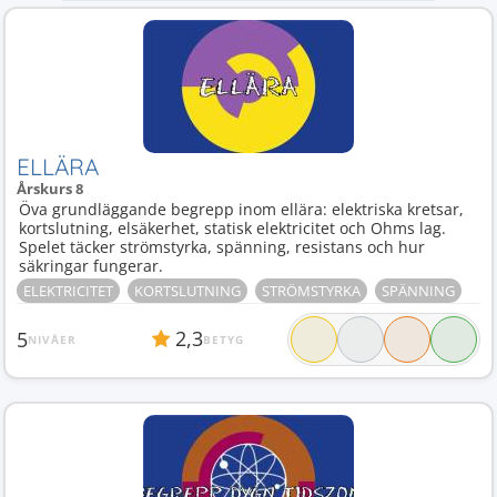
ELLÄRA
Årskurs 8
Öva grundläggande begrepp inom ellära: elektriska kretsar,
kortslutning, elsäkerhet, statisk elektricitet och Ohms lag.
Spelet täcker strömstyrka, spänning, resistans och hur
säkringar fungerar.
ELEKTRICITET
KORTSLUTNING
STRÖMSTYRKA
SPÄNNING
2,3
5
NIVÅER
BETYG