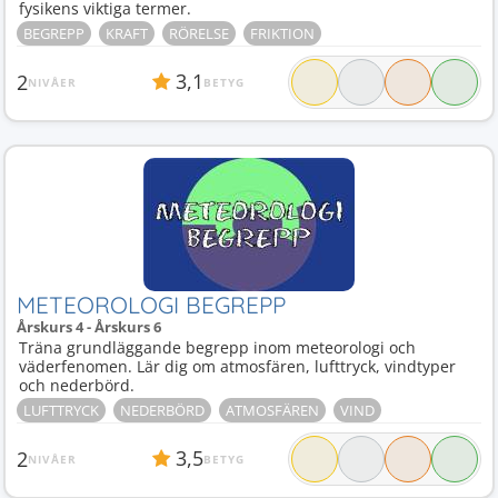
fysikens viktiga termer.
BEGREPP
KRAFT
RÖRELSE
FRIKTION
3,1
2
NIVÅER
BETYG
METEOROLOGI BEGREPP
Årskurs 4 - Årskurs 6
Träna grundläggande begrepp inom meteorologi och
väderfenomen. Lär dig om atmosfären, lufttryck, vindtyper
och nederbörd.
LUFTTRYCK
NEDERBÖRD
ATMOSFÄREN
VIND
3,5
2
NIVÅER
BETYG