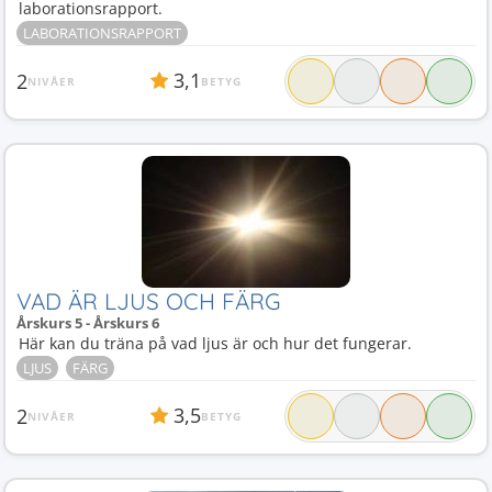
laborationsrapport.
LABORATIONSRAPPORT
3,1
2
NIVÅER
BETYG
VAD ÄR LJUS OCH FÄRG
Årskurs 5 - Årskurs 6
Här kan du träna på vad ljus är och hur det fungerar.
LJUS
FÄRG
3,5
2
NIVÅER
BETYG