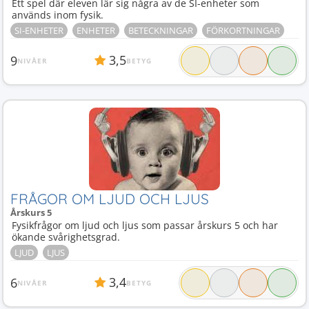
Ett spel där eleven lär sig några av de SI-enheter som
används inom fysik.
SI-ENHETER
ENHETER
BETECKNINGAR
FÖRKORTNINGAR
3,5
9
NIVÅER
BETYG
FRÅGOR OM LJUD OCH LJUS
Årskurs 5
Fysikfrågor om ljud och ljus som passar årskurs 5 och har
ökande svårighetsgrad.
LJUD
LJUS
3,4
6
NIVÅER
BETYG