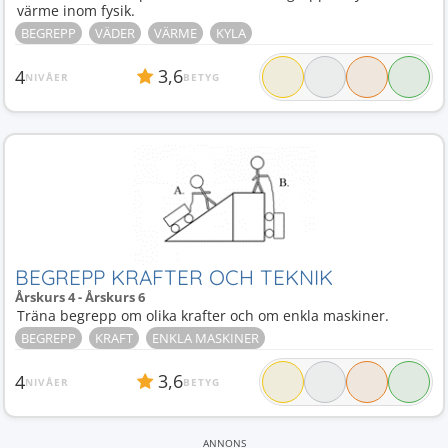
värme inom fysik.
BEGREPP
VÄDER
VÄRME
KYLA
3,6
4
NIVÅER
BETYG
BEGREPP KRAFTER OCH TEKNIK
Årskurs 4 - Årskurs 6
Träna begrepp om olika krafter och om enkla maskiner.
BEGREPP
KRAFT
ENKLA MASKINER
3,6
4
NIVÅER
BETYG
ANNONS