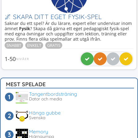
🌌 SKAPA DITT EGET FYSIK-SPEL
Saknar du ett spel? Är du lärare, expert eller undervisar inom
ämnet
Fysik
? Skapa då gärna ett eget pedagogiskt fysik-spel
med egna övningar och uppgifter som lektion, träning eller
prov. Finns flera olika spelmallar att utgå ifrån.
SNABBT
ENKELT
GRATIS
1-50
NIVÅER
MEST SPELADE
Tangentbordsträning
Dator och media
Hänga gubbe
Svenska
Memory
Hjärngympa