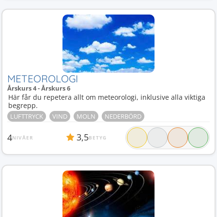
METEOROLOGI
Årskurs 4 - Årskurs 6
Här får du repetera allt om meteorologi, inklusive alla viktiga
begrepp.
LUFTTRYCK
VIND
MOLN
NEDERBÖRD
3,5
4
NIVÅER
BETYG