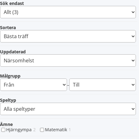
Sök endast
Sortera
Uppdaterad
Målgrupp
–
Speltyp
Ämne
Hjärngympa
2
Matematik
1