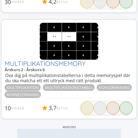
4,2
30
NIVÅER
BETYG
MULTIPLIKATIONSMEMORY
Årskurs 2 - Årskurs 6
Öva dig på multiplikationstabellerna i detta memoryspel där
du ska matcha ett ett uttryck med rätt produkt.
MULTIPLIKATION
MULTIPLIKATIONSTABELL
HUVUDRÄKNING
MINNESTRÄNING
3,7
10
NIVÅER
BETYG
ANNONS