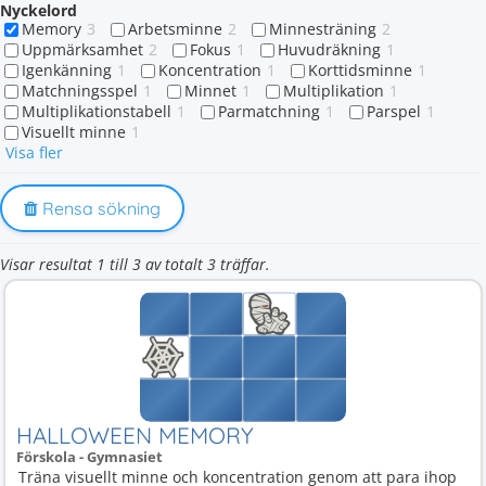
Nyckelord
Memory
3
Arbetsminne
2
Minnesträning
2
Uppmärksamhet
2
Fokus
1
Huvudräkning
1
Igenkänning
1
Koncentration
1
Korttidsminne
1
Matchningsspel
1
Minnet
1
Multiplikation
1
Multiplikationstabell
1
Parmatchning
1
Parspel
1
Visuellt minne
1
Visa fler
Rensa sökning
Visar resultat 1 till 3 av totalt 3 träffar.
HALLOWEEN MEMORY
Förskola - Gymnasiet
Träna visuellt minne och koncentration genom att para ihop