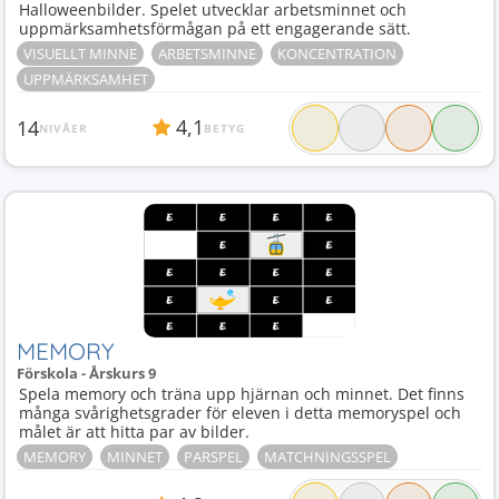
Halloweenbilder. Spelet utvecklar arbetsminnet och
uppmärksamhetsförmågan på ett engagerande sätt.
VISUELLT MINNE
ARBETSMINNE
KONCENTRATION
UPPMÄRKSAMHET
4,1
14
NIVÅER
BETYG
MEMORY
Förskola - Årskurs 9
Spela memory och träna upp hjärnan och minnet. Det finns
många svårighetsgrader för eleven i detta memoryspel och
målet är att hitta par av bilder.
MEMORY
MINNET
PARSPEL
MATCHNINGSSPEL