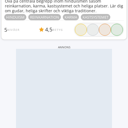
Öva på centrala begrepp inom hinduismen såsom
reinkarnation, karma, kastsystemet och heliga platser. Lär dig
om gudar, heliga skrifter och viktiga traditioner.
HINDUISM
REINKARNATION
KARMA
KASTSYSTEMET
4,5
5
NIVÅER
BETYG
ANNONS