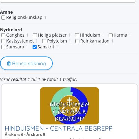
Ämne
Religionskunskap
1
Nyckelord
Ganghes
1
Heliga platser
1
Hinduism
1
Karma
1
Kastsystemet
1
Polyteism
1
Reinkarnation
1
Samsara
1
Sanskrit
1
Rensa sökning
Visar resultat 1 till 1 av totalt 1 träffar.
HINDUISMEN - CENTRALA BEGREPP
Årskurs 6 - Årskurs 9