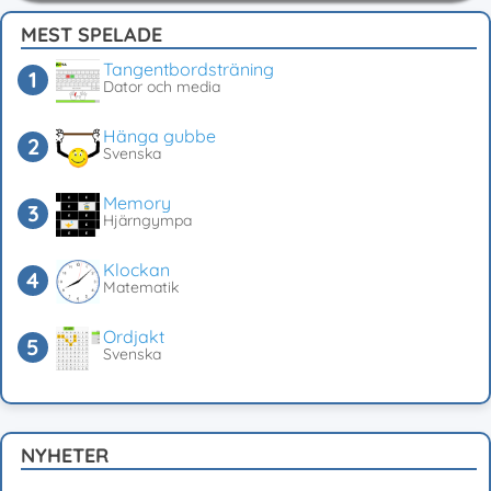
MEST SPELADE
Tangentbordsträning
Dator och media
Hänga gubbe
Svenska
Memory
Hjärngympa
Klockan
Matematik
Ordjakt
Svenska
NYHETER