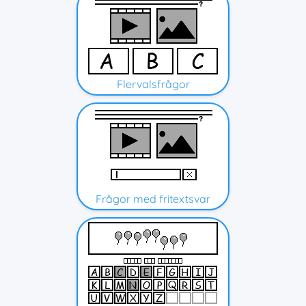
Flervalsfrågor
Frågor med fritextsvar