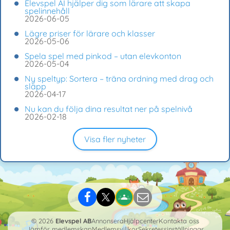
Elevspel AI hjälper dig som lärare att skapa
spelinnehåll
2026-06-05
Lägre priser för lärare och klasser
2026-05-06
Spela spel med pinkod – utan elevkonton
2026-05-04
Ny speltyp: Sortera – träna ordning med drag och
släpp
2026-04-17
Nu kan du följa dina resultat ner på spelnivå
2026-02-18
Visa fler nyheter
© 2026
Elevspel AB
Annonsera
Hjälpcenter
Kontakta oss
Jämför medlemskap
Medlemsvillkor
Sekretessinställningar