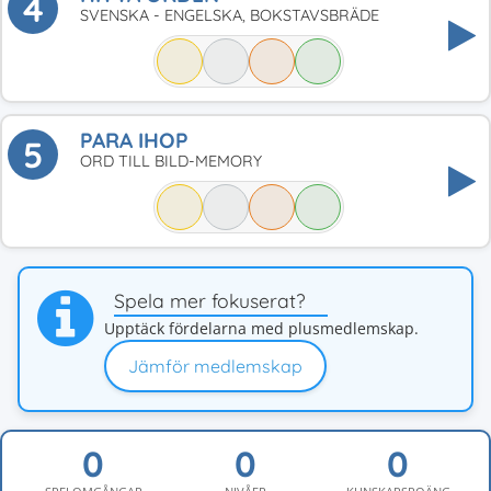
4
SVENSKA - ENGELSKA, BOKSTAVSBRÄDE
PARA IHOP
5
ORD TILL BILD-MEMORY
Spela mer fokuserat?
Upptäck fördelarna med plusmedlemskap.
Jämför medlemskap