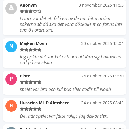
Anonym
3 november 2025 11:53
tyvärr var det ett fel i en av de har hitta orden
sakerna så då ska det vara döskalle men fanns inte
äns ö i ordrutan.
Majken Moen
30 oktober 2025 13:04
M
Jag tyckte det var kul och bra att lära sig halloween
ord på engelska.
Piotr
24 oktober 2025 09:30
P
spelet var bra och kul bus eller godis till Noah
Husseins MHD Alrasheed
24 oktober 2025 08:42
H
Det här spelet var jätte roligt, jag älskar den.