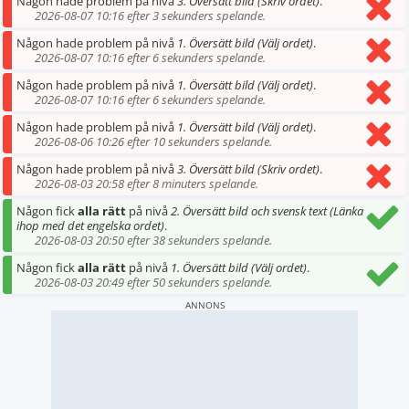
Någon hade problem på nivå
3. Översätt bild (Skriv ordet)
.
2026-08-07 10:16 efter 3 sekunders spelande.
Någon hade problem på nivå
1. Översätt bild (Välj ordet)
.
2026-08-07 10:16 efter 6 sekunders spelande.
Någon hade problem på nivå
1. Översätt bild (Välj ordet)
.
2026-08-07 10:16 efter 6 sekunders spelande.
Någon hade problem på nivå
1. Översätt bild (Välj ordet)
.
2026-08-06 10:26 efter 10 sekunders spelande.
Någon hade problem på nivå
3. Översätt bild (Skriv ordet)
.
2026-08-03 20:58 efter 8 minuters spelande.
Någon fick
alla rätt
på nivå
2. Översätt bild och svensk text (Länka
ihop med det engelska ordet)
.
2026-08-03 20:50 efter 38 sekunders spelande.
Någon fick
alla rätt
på nivå
1. Översätt bild (Välj ordet)
.
2026-08-03 20:49 efter 50 sekunders spelande.
ANNONS