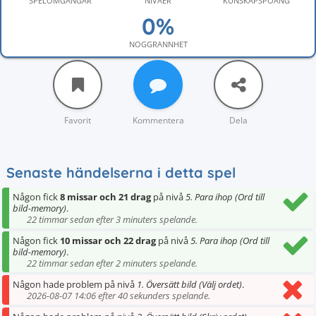
SPELOMGÅNGAR
NIVÅER
KUNSKAPSPOÄNG
NOGGRANNHET
Favorit
Kommentera
Dela
Senaste händelserna i detta spel
Någon fick
8 missar och 21 drag
på nivå
5. Para ihop (Ord till
bild-memory)
.
22 timmar sedan efter 3 minuters spelande.
Någon fick
10 missar och 22 drag
på nivå
5. Para ihop (Ord till
bild-memory)
.
22 timmar sedan efter 2 minuters spelande.
Någon hade problem på nivå
1. Översätt bild (Välj ordet)
.
2026-08-07 14:06 efter 40 sekunders spelande.