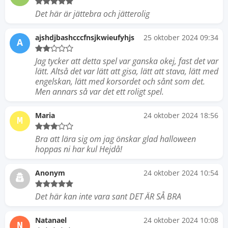
Det här är jättebra och jätterolig
ajshdjbashcccfnsjkwieufyhjs
25 oktober 2024 09:34
A
Jag tycker att detta spel var ganska okej, fast det var
lätt. Altså det var lätt att gisa, lätt att stava, lätt med
engelskan, lätt med korsordet och sånt som det.
Men annars så var det ett roligt spel.
Maria
24 oktober 2024 18:56
M
Bra att lära sig om jag önskar glad halloween
hoppas ni har kul Hejdå!
Anonym
24 oktober 2024 10:54
Det här kan inte vara sant DET ÄR SÅ BRA
Natanael
24 oktober 2024 10:08
N