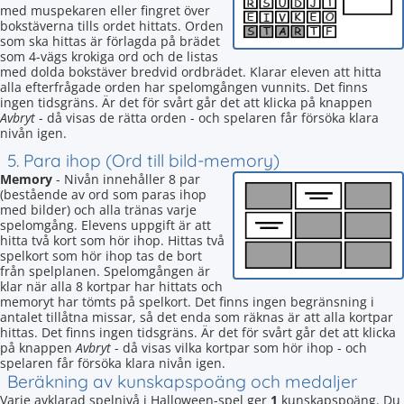
med muspekaren eller fingret över
bokstäverna tills ordet hittats. Orden
som ska hittas är förlagda på brädet
som 4-vägs krokiga ord och de listas
med dolda bokstäver bredvid ordbrädet. Klarar eleven att hitta
alla efterfrågade orden har spelomgången vunnits. Det finns
ingen tidsgräns. Är det för svårt går det att klicka på knappen
Avbryt
- då visas de rätta orden - och spelaren får försöka klara
nivån igen.
5. Para ihop (Ord till bild-memory)
Memory
- Nivån innehåller 8 par
(bestående av ord som paras ihop
med bilder) och alla tränas varje
spelomgång. Elevens uppgift är att
hitta två kort som hör ihop. Hittas två
spelkort som hör ihop tas de bort
från spelplanen. Spelomgången är
klar när alla 8 kortpar har hittats och
memoryt har tömts på spelkort. Det finns ingen begränsning i
antalet tillåtna missar, så det enda som räknas är att alla kortpar
hittas. Det finns ingen tidsgräns. Är det för svårt går det att klicka
på knappen
Avbryt
- då visas vilka kortpar som hör ihop - och
spelaren får försöka klara nivån igen.
Beräkning av kunskapspoäng och medaljer
Varje avklarad spelnivå i Halloween-spel ger
1
kunskapspoäng. Du