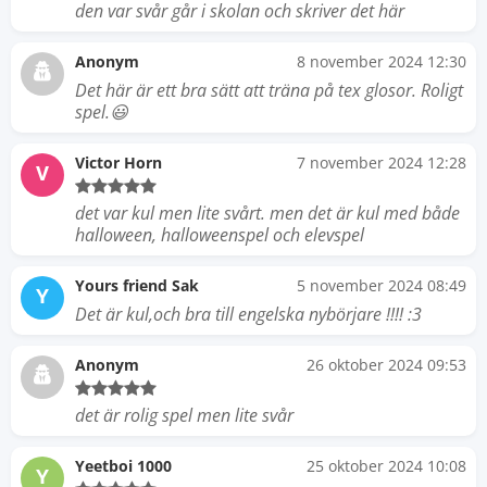
den var svår går i skolan och skriver det här
Anonym
8 november 2024 12:30
Det här är ett bra sätt att träna på tex glosor. Roligt
spel.😃
Victor Horn
7 november 2024 12:28
V
det var kul men lite svårt. men det är kul med både
halloween, halloweenspel och elevspel
Yours friend Sak
5 november 2024 08:49
Y
Det är kul,och bra till engelska nybörjare !!!! :3
Anonym
26 oktober 2024 09:53
det är rolig spel men lite svår
Yeetboi 1000
25 oktober 2024 10:08
Y