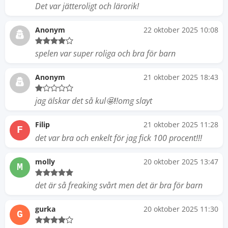
Det var jätteroligt och lärorik!
Anonym
22 oktober 2025 10:08
spelen var super roliga och bra för barn
Anonym
21 oktober 2025 18:43
jag älskar det så kul🤩!!omg slayt
Filip
21 oktober 2025 11:28
F
det var bra och enkelt för jag fick 100 procent!!!
molly
20 oktober 2025 13:47
M
det är så freaking svårt men det är bra för barn
gurka
20 oktober 2025 11:30
G