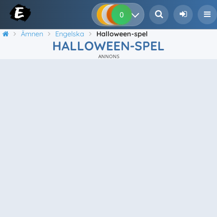
0
0
0
0
Ämnen
Engelska
Halloween-spel
HALLOWEEN-SPEL
ANNONS