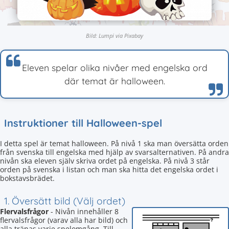
Bild: Lumpi via Pixabay
Eleven spelar olika nivåer med engelska ord
där temat är halloween.
Instruktioner till Halloween-spel
I detta spel är temat halloween. På nivå 1 ska man översätta orden
från svenska till engelska med hjälp av svarsalternativen. På andra
nivån ska eleven själv skriva ordet på engelska. På nivå 3 står
orden på svenska i listan och man ska hitta det engelska ordet i
bokstavsbrädet.
1. Översätt bild (Välj ordet)
Flervalsfrågor
- Nivån innehåller 8
flervalsfrågor (varav alla har bild) och
alla tränas varje spelomgång. Till