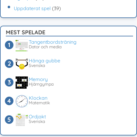
Uppdaterat spel
(39)
MEST SPELADE
Tangentbordsträning
Dator och media
Hänga gubbe
Svenska
Memory
Hjärngympa
Klockan
Matematik
Ordjakt
Svenska