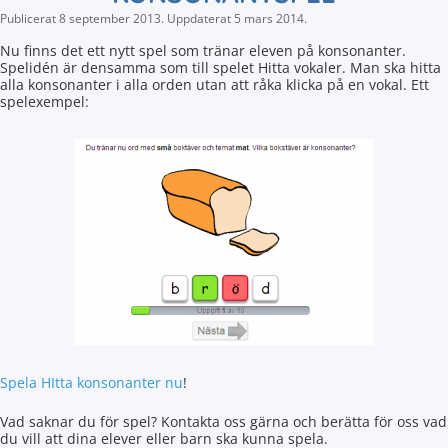
Publicerat
8 september 2013
.
Uppdaterat
5 mars 2014
.
Nu finns det ett nytt spel som tränar eleven på konsonanter.
Spelidén är densamma som till spelet Hitta vokaler. Man ska hitta
alla konsonanter i alla orden utan att råka klicka på en vokal. Ett
spelexempel:
Spela HItta konsonanter nu
!
Vad saknar du för spel? Kontakta oss gärna och berätta för oss vad
du vill att dina elever eller barn ska kunna spela.