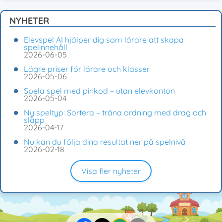
NYHETER
Elevspel AI hjälper dig som lärare att skapa
spelinnehåll
2026-06-05
Lägre priser för lärare och klasser
2026-05-06
Spela spel med pinkod – utan elevkonton
2026-05-04
Ny speltyp: Sortera – träna ordning med drag och
släpp
2026-04-17
Nu kan du följa dina resultat ner på spelnivå
2026-02-18
Visa fler nyheter