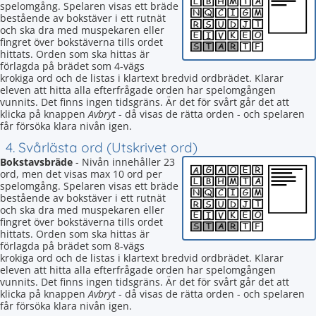
spelomgång. Spelaren visas ett bräde
bestående av bokstäver i ett rutnät
och ska dra med muspekaren eller
fingret över bokstäverna tills ordet
hittats. Orden som ska hittas är
förlagda på brädet som 4-vägs
krokiga ord och de listas i klartext bredvid ordbrädet. Klarar
eleven att hitta alla efterfrågade orden har spelomgången
vunnits. Det finns ingen tidsgräns. Är det för svårt går det att
klicka på knappen
Avbryt
- då visas de rätta orden - och spelaren
får försöka klara nivån igen.
4. Svårlästa ord (Utskrivet ord)
Bokstavsbräde
- Nivån innehåller 23
ord, men det visas max 10 ord per
spelomgång. Spelaren visas ett bräde
bestående av bokstäver i ett rutnät
och ska dra med muspekaren eller
fingret över bokstäverna tills ordet
hittats. Orden som ska hittas är
förlagda på brädet som 8-vägs
krokiga ord och de listas i klartext bredvid ordbrädet. Klarar
eleven att hitta alla efterfrågade orden har spelomgången
vunnits. Det finns ingen tidsgräns. Är det för svårt går det att
klicka på knappen
Avbryt
- då visas de rätta orden - och spelaren
får försöka klara nivån igen.