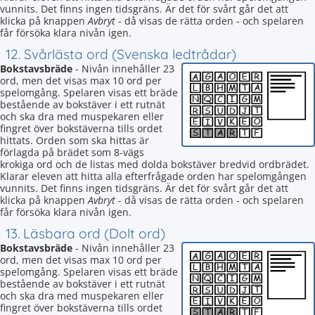
vunnits. Det finns ingen tidsgräns. Är det för svårt går det att
klicka på knappen
Avbryt
- då visas de rätta orden - och spelaren
får försöka klara nivån igen.
12. Svårlästa ord (Svenska ledtrådar)
Bokstavsbräde
- Nivån innehåller 23
ord, men det visas max 10 ord per
spelomgång. Spelaren visas ett bräde
bestående av bokstäver i ett rutnät
och ska dra med muspekaren eller
fingret över bokstäverna tills ordet
hittats. Orden som ska hittas är
förlagda på brädet som 8-vägs
krokiga ord och de listas med dolda bokstäver bredvid ordbrädet.
Klarar eleven att hitta alla efterfrågade orden har spelomgången
vunnits. Det finns ingen tidsgräns. Är det för svårt går det att
klicka på knappen
Avbryt
- då visas de rätta orden - och spelaren
får försöka klara nivån igen.
13. Läsbara ord (Dolt ord)
Bokstavsbräde
- Nivån innehåller 23
ord, men det visas max 10 ord per
spelomgång. Spelaren visas ett bräde
bestående av bokstäver i ett rutnät
och ska dra med muspekaren eller
fingret över bokstäverna tills ordet