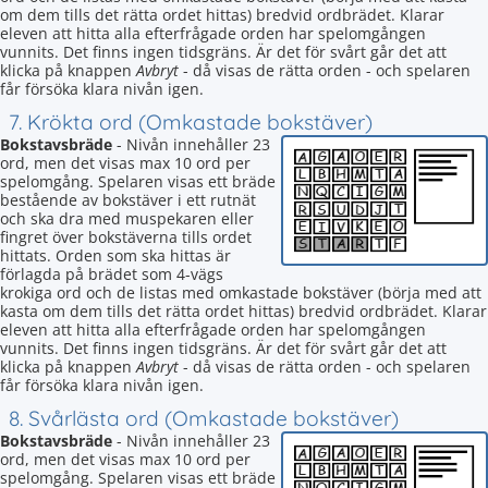
om dem tills det rätta ordet hittas) bredvid ordbrädet. Klarar
eleven att hitta alla efterfrågade orden har spelomgången
vunnits. Det finns ingen tidsgräns. Är det för svårt går det att
klicka på knappen
Avbryt
- då visas de rätta orden - och spelaren
får försöka klara nivån igen.
7. Krökta ord (Omkastade bokstäver)
Bokstavsbräde
- Nivån innehåller 23
ord, men det visas max 10 ord per
spelomgång. Spelaren visas ett bräde
bestående av bokstäver i ett rutnät
och ska dra med muspekaren eller
fingret över bokstäverna tills ordet
hittats. Orden som ska hittas är
förlagda på brädet som 4-vägs
krokiga ord och de listas med omkastade bokstäver (börja med att
kasta om dem tills det rätta ordet hittas) bredvid ordbrädet. Klarar
eleven att hitta alla efterfrågade orden har spelomgången
vunnits. Det finns ingen tidsgräns. Är det för svårt går det att
klicka på knappen
Avbryt
- då visas de rätta orden - och spelaren
får försöka klara nivån igen.
8. Svårlästa ord (Omkastade bokstäver)
Bokstavsbräde
- Nivån innehåller 23
ord, men det visas max 10 ord per
spelomgång. Spelaren visas ett bräde