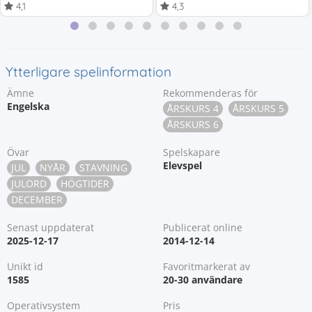
4,1
4,3
Ytterligare spelinformation
Ämne
Rekommenderas för
Engelska
ÅRSKURS 4
ÅRSKURS 5
ÅRSKURS 6
Övar
Spelskapare
Elevspel
JUL
NYÅR
STAVNING
JULORD
HÖGTIDER
DECEMBER
Senast uppdaterat
Publicerat online
2025-12-17
2014-12-14
Unikt id
Favoritmarkerat av
1585
20-30 användare
Operativsystem
Pris