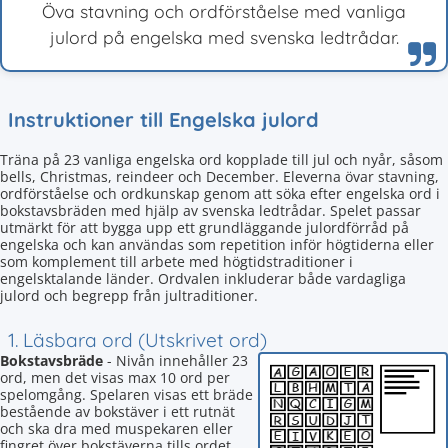
Öva stavning och ordförståelse med vanliga
julord på engelska med svenska ledtrådar.
Instruktioner till Engelska julord
Träna på 23 vanliga engelska ord kopplade till jul och nyår, såsom
bells, Christmas, reindeer och December. Eleverna övar stavning,
ordförståelse och ordkunskap genom att söka efter engelska ord i
bokstavsbräden med hjälp av svenska ledtrådar. Spelet passar
utmärkt för att bygga upp ett grundläggande julordförråd på
engelska och kan användas som repetition inför högtiderna eller
som komplement till arbete med högtidstraditioner i
engelsktalande länder. Ordvalen inkluderar både vardagliga
julord och begrepp från jultraditioner.
1. Läsbara ord (Utskrivet ord)
Bokstavsbräde
- Nivån innehåller 23
ord, men det visas max 10 ord per
spelomgång. Spelaren visas ett bräde
bestående av bokstäver i ett rutnät
och ska dra med muspekaren eller
fingret över bokstäverna tills ordet