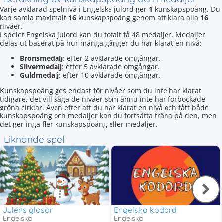
Varje avklarad spelnivå i Engelska julord ger
1
kunskapspoäng. Du
kan samla maximalt
16
kunskapspoäng genom att klara alla
16
nivåer.
I spelet Engelska julord kan du totalt få 48 medaljer. Medaljer
delas ut baserat på hur många gånger du har klarat en nivå:
Bronsmedalj
: efter 2 avklarade omgångar.
Silvermedalj
: efter 5 avklarade omgångar.
Guldmedalj
: efter 10 avklarade omgångar.
Kunskapspoäng ges endast för nivåer som du inte har klarat
tidigare, det vill säga de nivåer som ännu inte har förbockade
gröna cirklar. Även efter att du har klarat en nivå och fått både
kunskapspoäng och medaljer kan du fortsätta träna på den, men
det ger inga fler kunskapspoäng eller medaljer.
Liknande spel
Julens glosor
Engelska kodord
Engelska
Engelska