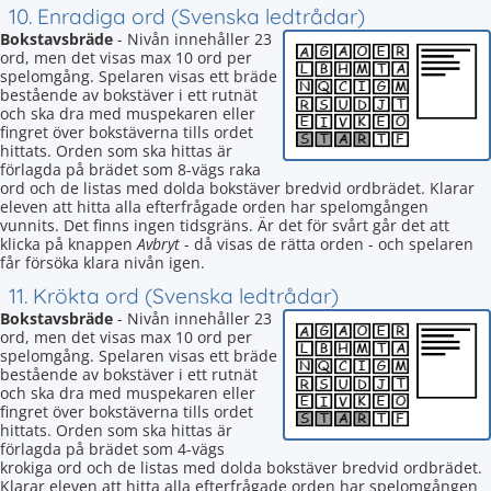
10. Enradiga ord (Svenska ledtrådar)
Bokstavsbräde
- Nivån innehåller 23
ord, men det visas max 10 ord per
spelomgång. Spelaren visas ett bräde
bestående av bokstäver i ett rutnät
och ska dra med muspekaren eller
fingret över bokstäverna tills ordet
hittats. Orden som ska hittas är
förlagda på brädet som 8-vägs raka
ord och de listas med dolda bokstäver bredvid ordbrädet. Klarar
eleven att hitta alla efterfrågade orden har spelomgången
vunnits. Det finns ingen tidsgräns. Är det för svårt går det att
klicka på knappen
Avbryt
- då visas de rätta orden - och spelaren
får försöka klara nivån igen.
11. Krökta ord (Svenska ledtrådar)
Bokstavsbräde
- Nivån innehåller 23
ord, men det visas max 10 ord per
spelomgång. Spelaren visas ett bräde
bestående av bokstäver i ett rutnät
och ska dra med muspekaren eller
fingret över bokstäverna tills ordet
hittats. Orden som ska hittas är
förlagda på brädet som 4-vägs
krokiga ord och de listas med dolda bokstäver bredvid ordbrädet.
Klarar eleven att hitta alla efterfrågade orden har spelomgången