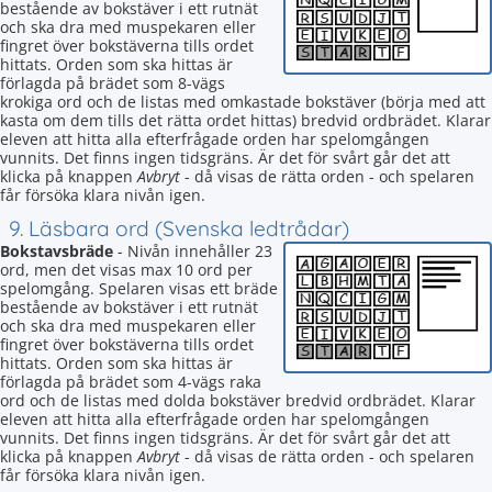
bestående av bokstäver i ett rutnät
och ska dra med muspekaren eller
fingret över bokstäverna tills ordet
hittats. Orden som ska hittas är
förlagda på brädet som 8-vägs
krokiga ord och de listas med omkastade bokstäver (börja med att
kasta om dem tills det rätta ordet hittas) bredvid ordbrädet. Klarar
eleven att hitta alla efterfrågade orden har spelomgången
vunnits. Det finns ingen tidsgräns. Är det för svårt går det att
klicka på knappen
Avbryt
- då visas de rätta orden - och spelaren
får försöka klara nivån igen.
9. Läsbara ord (Svenska ledtrådar)
Bokstavsbräde
- Nivån innehåller 23
ord, men det visas max 10 ord per
spelomgång. Spelaren visas ett bräde
bestående av bokstäver i ett rutnät
och ska dra med muspekaren eller
fingret över bokstäverna tills ordet
hittats. Orden som ska hittas är
förlagda på brädet som 4-vägs raka
ord och de listas med dolda bokstäver bredvid ordbrädet. Klarar
eleven att hitta alla efterfrågade orden har spelomgången
vunnits. Det finns ingen tidsgräns. Är det för svårt går det att
klicka på knappen
Avbryt
- då visas de rätta orden - och spelaren
får försöka klara nivån igen.