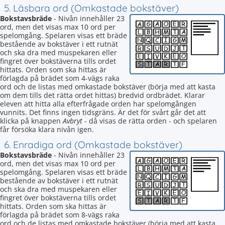
5. Läsbara ord (Omkastade bokstäver)
Bokstavsbräde
- Nivån innehåller 23
ord, men det visas max 10 ord per
spelomgång. Spelaren visas ett bräde
bestående av bokstäver i ett rutnät
och ska dra med muspekaren eller
fingret över bokstäverna tills ordet
hittats. Orden som ska hittas är
förlagda på brädet som 4-vägs raka
ord och de listas med omkastade bokstäver (börja med att kasta
om dem tills det rätta ordet hittas) bredvid ordbrädet. Klarar
eleven att hitta alla efterfrågade orden har spelomgången
vunnits. Det finns ingen tidsgräns. Är det för svårt går det att
klicka på knappen
Avbryt
- då visas de rätta orden - och spelaren
får försöka klara nivån igen.
6. Enradiga ord (Omkastade bokstäver)
Bokstavsbräde
- Nivån innehåller 23
ord, men det visas max 10 ord per
spelomgång. Spelaren visas ett bräde
bestående av bokstäver i ett rutnät
och ska dra med muspekaren eller
fingret över bokstäverna tills ordet
hittats. Orden som ska hittas är
förlagda på brädet som 8-vägs raka
ord och de listas med omkastade bokstäver (börja med att kasta