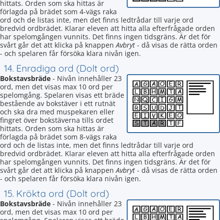
hittats. Orden som ska hittas är
förlagda på brädet som 4-vägs raka
ord och de listas inte, men det finns ledtrådar till varje ord
bredvid ordbrädet. Klarar eleven att hitta alla efterfrågade orden
har spelomgången vunnits. Det finns ingen tidsgräns. Är det för
svårt går det att klicka på knappen
Avbryt
- då visas de rätta orden
- och spelaren får försöka klara nivån igen.
14. Enradiga ord (Dolt ord)
Bokstavsbräde
- Nivån innehåller 23
ord, men det visas max 10 ord per
spelomgång. Spelaren visas ett bräde
bestående av bokstäver i ett rutnät
och ska dra med muspekaren eller
fingret över bokstäverna tills ordet
hittats. Orden som ska hittas är
förlagda på brädet som 8-vägs raka
ord och de listas inte, men det finns ledtrådar till varje ord
bredvid ordbrädet. Klarar eleven att hitta alla efterfrågade orden
har spelomgången vunnits. Det finns ingen tidsgräns. Är det för
svårt går det att klicka på knappen
Avbryt
- då visas de rätta orden
- och spelaren får försöka klara nivån igen.
15. Krökta ord (Dolt ord)
Bokstavsbräde
- Nivån innehåller 23
ord, men det visas max 10 ord per