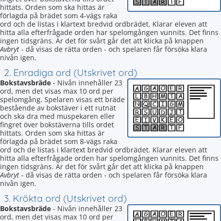
hittats. Orden som ska hittas är
förlagda på brädet som 4-vägs raka
ord och de listas i klartext bredvid ordbrädet. Klarar eleven att
hitta alla efterfrågade orden har spelomgången vunnits. Det finns
ingen tidsgräns. Är det för svårt går det att klicka på knappen
Avbryt
- då visas de rätta orden - och spelaren får försöka klara
nivån igen.
2. Enradiga ord (Utskrivet ord)
Bokstavsbräde
- Nivån innehåller 23
ord, men det visas max 10 ord per
spelomgång. Spelaren visas ett bräde
bestående av bokstäver i ett rutnät
och ska dra med muspekaren eller
fingret över bokstäverna tills ordet
hittats. Orden som ska hittas är
förlagda på brädet som 8-vägs raka
ord och de listas i klartext bredvid ordbrädet. Klarar eleven att
hitta alla efterfrågade orden har spelomgången vunnits. Det finns
ingen tidsgräns. Är det för svårt går det att klicka på knappen
Avbryt
- då visas de rätta orden - och spelaren får försöka klara
nivån igen.
3. Krökta ord (Utskrivet ord)
Bokstavsbräde
- Nivån innehåller 23
ord, men det visas max 10 ord per