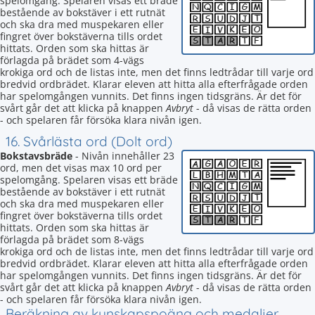
spelomgång. Spelaren visas ett bräde
bestående av bokstäver i ett rutnät
och ska dra med muspekaren eller
fingret över bokstäverna tills ordet
hittats. Orden som ska hittas är
förlagda på brädet som 4-vägs
krokiga ord och de listas inte, men det finns ledtrådar till varje ord
bredvid ordbrädet. Klarar eleven att hitta alla efterfrågade orden
har spelomgången vunnits. Det finns ingen tidsgräns. Är det för
svårt går det att klicka på knappen
Avbryt
- då visas de rätta orden
- och spelaren får försöka klara nivån igen.
16. Svårlästa ord (Dolt ord)
Bokstavsbräde
- Nivån innehåller 23
ord, men det visas max 10 ord per
spelomgång. Spelaren visas ett bräde
bestående av bokstäver i ett rutnät
och ska dra med muspekaren eller
fingret över bokstäverna tills ordet
hittats. Orden som ska hittas är
förlagda på brädet som 8-vägs
krokiga ord och de listas inte, men det finns ledtrådar till varje ord
bredvid ordbrädet. Klarar eleven att hitta alla efterfrågade orden
har spelomgången vunnits. Det finns ingen tidsgräns. Är det för
svårt går det att klicka på knappen
Avbryt
- då visas de rätta orden
- och spelaren får försöka klara nivån igen.
Beräkning av kunskapspoäng och medaljer