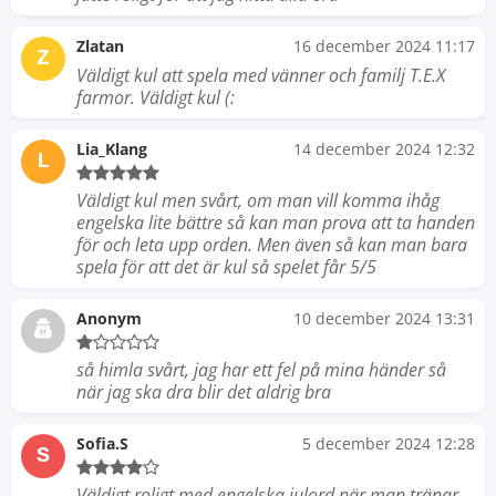
Zlatan
16 december 2024 11:17
Z
Väldigt kul att spela med vänner och familj T.E.X
farmor. Väldigt kul (:
Lia_Klang
14 december 2024 12:32
L
Väldigt kul men svårt, om man vill komma ihåg
engelska lite bättre så kan man prova att ta handen
för och leta upp orden. Men även så kan man bara
spela för att det är kul så spelet får 5/5
Anonym
10 december 2024 13:31
så himla svårt, jag har ett fel på mina händer så
när jag ska dra blir det aldrig bra
Sofia.S
5 december 2024 12:28
S
Väldigt roligt med engelska julord när man tränar