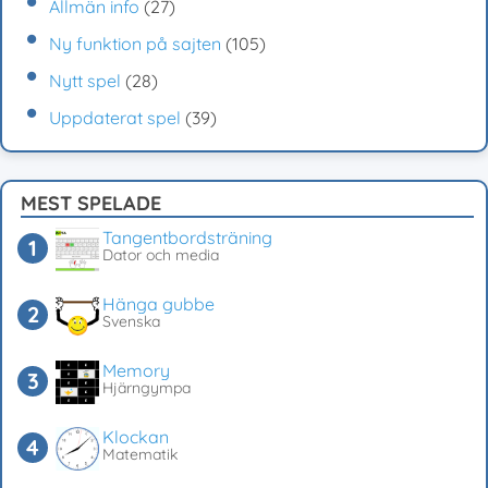
Allmän info
(27)
Ny funktion på sajten
(105)
Nytt spel
(28)
Uppdaterat spel
(39)
MEST SPELADE
Tangentbordsträning
Dator och media
Hänga gubbe
Svenska
Memory
Hjärngympa
Klockan
Matematik