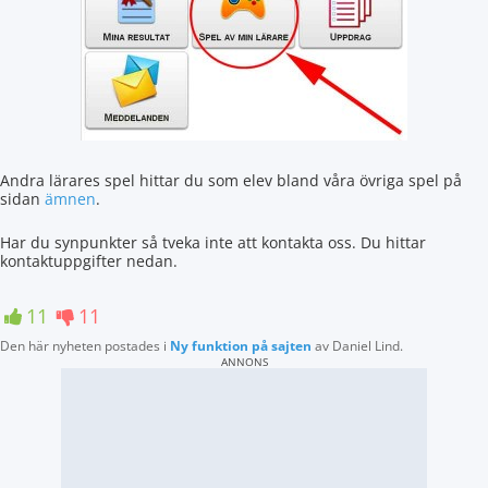
Andra lärares spel hittar du som elev bland våra övriga spel på
sidan
ämnen
.
Har du synpunkter så tveka inte att kontakta oss. Du hittar
kontaktuppgifter nedan.
11
11
Den här nyheten postades i
Ny funktion på sajten
av
Daniel Lind
.
ANNONS