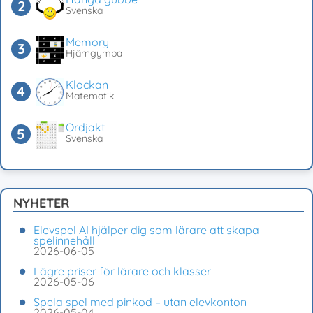
Svenska
Memory
Hjärngympa
Klockan
Matematik
Ordjakt
Svenska
NYHETER
Elevspel AI hjälper dig som lärare att skapa
spelinnehåll
2026-06-05
Lägre priser för lärare och klasser
2026-05-06
Spela spel med pinkod – utan elevkonton
2026-05-04