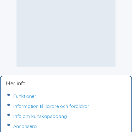
Mer info
Funktioner
Information till lärare och föräldrar
Info om kunskapspoäng
Annonsera