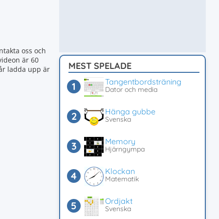
ntakta oss och
videon är 60
MEST SPELADE
år ladda upp är
Tangentbordsträning
Dator och media
Hänga gubbe
Svenska
Memory
Hjärngympa
Klockan
Matematik
Ordjakt
Svenska