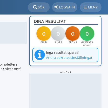
SÖK
LOGGA IN
MENY
DINA RESULTAT
0
0
0
0
GULD
SILVER
BRONS
KUNSKAPS-
POÄNG
Inga resultat sparas!
Ändra sekretessinställningar
komplettera
är
Frågor med
ANNONS