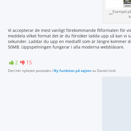
Exempel på 
k
Vi accepterar de mest vanligt förekommande filformaten för vi
meddela vilket format det är du försöker ladda upp så kan vi sä
sekunder. Laddar du upp en mediafil som är längre kommer den
50MB. Uppspelningen fungerar i alla moderna webbläsare.
2
15
Den här nyheten postades i
Ny funktion på sajten
av
Daniel Lind
.