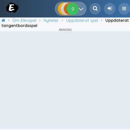
0
0
0
0
Om Elevspel
Nyheter
Uppdaterat spel
Uppdaterat
tangentbordsspel
ANNONS