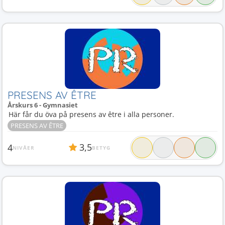
PRESENS AV ÊTRE
Årskurs 6 - Gymnasiet
Här får du öva på presens av être i alla personer.
PRESENS AV ÊTRE
3,5
4
NIVÅER
BETYG