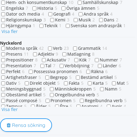
Hem- och konsumentkunskap
10
Samhällskunskap
7
Engelska
7
Historia
5
Övriga ämnen
5
Dator och media
4
Geografi
4
Andra språk
4
Religionskunskap
3
Kemi
3
Musik
2
Dans
2
Hjärngympa
1
Teknik
1
Svenska som andraspråk
1
Visa fler
Nyckelord
Moderna språk
42
Verb
23
Grammatik
14
Presens
11
Adjektiv
9
Matlagning
8
Prepositioner
8
Ackusativ
7
Kök
7
Nummer
7
Presentation
7
Tal
7
Verbböjning
7
Länder
6
Perfekt
6
Possessiva pronomen
6
Räkna
6
Artighetsfraser
5
Begrepp
5
Bestämd artikel
5
Dativ
5
Direkt objekt
5
Fakta
5
Karta
5
Mat
5
Meningsbyggnad
5
Människokroppen
5
Namn
5
Obestämd artikel
5
Oregelbundna verb
5
Passé composé
5
Pronomen
5
Regelbundna verb
5
Tempus
5
Ålder
5
Être
5
Anatomi
4
Avoir
4
Visa fler
Familj
4
Grönsaker
4
Hälsningar
4
Indirekt objekt
4
Klockan
4
Ordkunskap
4
Presentera sig
4
Råvarukunskap
4
Siffror
4
Rensa sökning
Singular
4
Skola
4
Stavning
4
Sverige
4
Verktyg
4
Väder
4
Aller
3
Djur
3
Dåtid
3