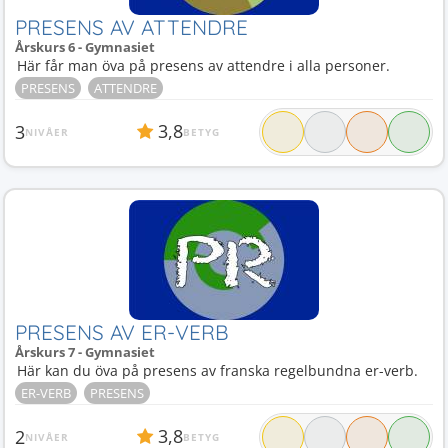
PRESENS AV ATTENDRE
Årskurs 6 - Gymnasiet
Här får man öva på presens av attendre i alla personer.
PRESENS
ATTENDRE
3,8
3
NIVÅER
BETYG
PRESENS AV ER-VERB
Årskurs 7 - Gymnasiet
Här kan du öva på presens av franska regelbundna er-verb.
ER-VERB
PRESENS
3,8
2
NIVÅER
BETYG