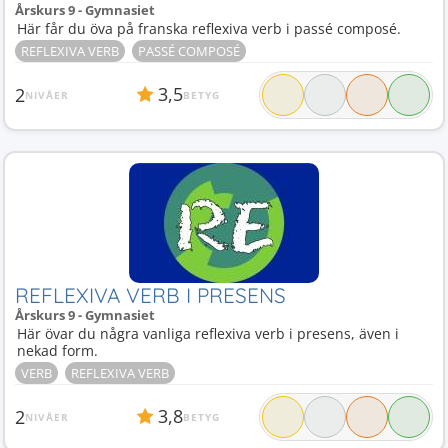
Årskurs 9 - Gymnasiet
Här får du öva på franska reflexiva verb i passé composé.
REFLEXIVA VERB
PASSÉ COMPOSÉ
3,5
2
NIVÅER
BETYG
REFLEXIVA VERB I PRESENS
Årskurs 9 - Gymnasiet
Här övar du några vanliga reflexiva verb i presens, även i
nekad form.
VERB
REFLEXIVA VERB
3,8
2
NIVÅER
BETYG