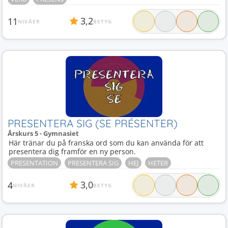
3,2
11
NIVÅER
BETYG
PRESENTERA SIG (SE PRÉSENTER)
Årskurs 5 - Gymnasiet
Här tränar du på franska ord som du kan använda för att
presentera dig framför en ny person.
PRESENTATION
PRESENTERA SIG
HEJ
HETER
3,0
4
NIVÅER
BETYG