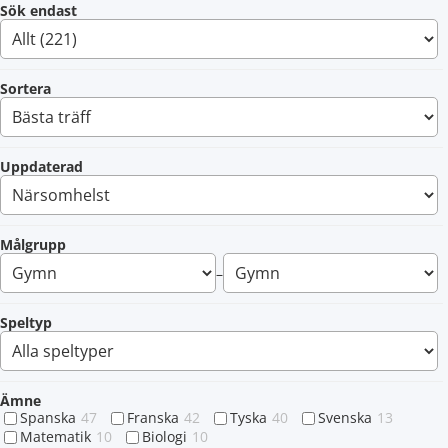
Sök endast
Sortera
Uppdaterad
Målgrupp
–
Speltyp
Ämne
Spanska
47
Franska
42
Tyska
40
Svenska
13
Matematik
10
Biologi
10