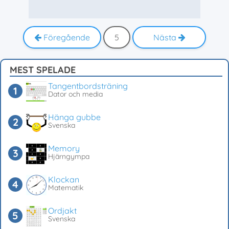
Föregående
5
Nästa
MEST SPELADE
Tangentbordsträning
Dator och media
Hänga gubbe
Svenska
Memory
Hjärngympa
Klockan
Matematik
Ordjakt
Svenska