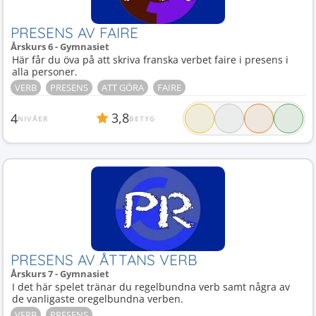
PRESENS AV FAIRE
Årskurs 6 - Gymnasiet
Här får du öva på att skriva franska verbet faire i presens i
alla personer.
VERB
PRESENS
ATT GÖRA
FAIRE
3,8
4
NIVÅER
BETYG
PRESENS AV ÅTTANS VERB
Årskurs 7 - Gymnasiet
I det här spelet tränar du regelbundna verb samt några av
de vanligaste oregelbundna verben.
VERB
PRESENS