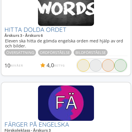
HITTA DOLDA ORDET
Årskurs 3 - Årskurs 6
Eleven ska hitta de gömda engelska orden med hjälp av ord
och bilder.
ÖVERSÄTTNING
ORDFÖRSTÅELSE
BILDFÖRSTÅELSE
4,0
10
NIVÅER
BETYG
FÄRGER PÅ ENGELSKA
Förskoleklass - Årskurs 3