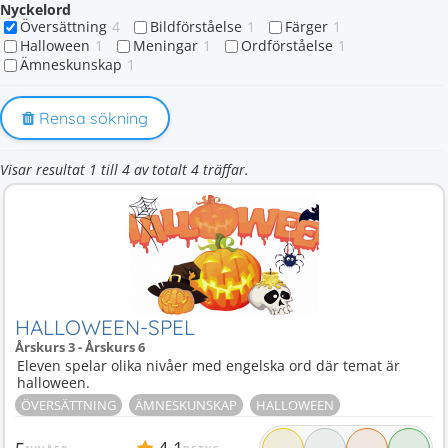
Nyckelord
Översättning
4
Bildförståelse
1
Färger
1
Halloween
1
Meningar
1
Ordförståelse
1
Ämneskunskap
1
Rensa sökning
Visar resultat 1 till 4 av totalt 4 träffar.
HALLOWEEN-SPEL
Årskurs 3 - Årskurs 6
Eleven spelar olika nivåer med engelska ord där temat är
halloween.
ÖVERSÄTTNING
ÄMNESKUNSKAP
HALLOWEEN