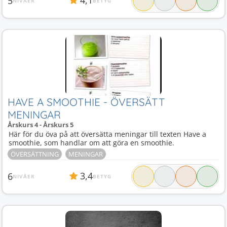
4,1
5
NIVÅER
BETYG
HAVE A SMOOTHIE - ÖVERSÄTT
MENINGAR
Årskurs 4 - Årskurs 5
Här för du öva på att översätta meningar till texten Have a
smoothie, som handlar om att göra en smoothie.
ÖVERSÄTTNING
MENINGAR
3,4
6
NIVÅER
BETYG