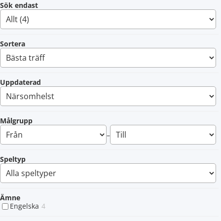
Sök endast
Sortera
Uppdaterad
Målgrupp
–
Speltyp
Ämne
Engelska
4