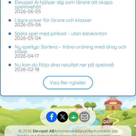
Elevspel AI hjälper dig som lärare att skapa
spelinnehåll
2026-06-05
Lägre priser för lärare och klasser
2026-05-06
Spela spel med pinkod – utan elevkonton
2026-05-04
Ny speltyp: Sortera – träna ordning med drag och
släpp
2026-04-17
Nu kan du följa dina resultat ner på spelnivå
2026-02-18
Visa fler nyheter
© 2026
Elevspel AB
Annonsera
Hjälpcenter
Kontakta oss
Jämför medlemskap
Medlemsvillkor
Sekretessinställningar