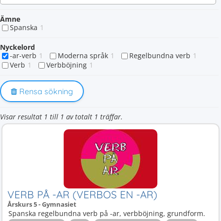
Ämne
Spanska
1
Nyckelord
-ar-verb
1
Moderna språk
1
Regelbundna verb
1
Verb
1
Verbböjning
1
Rensa sökning
Visar resultat 1 till 1 av totalt 1 träffar.
VERB PÅ -AR (VERBOS EN -AR)
Årskurs 5 - Gymnasiet
Spanska regelbundna verb på -ar, verbböjning, grundform.