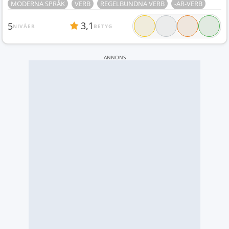
MODERNA SPRÅK
VERB
REGELBUNDNA VERB
-AR-VERB
3,1
5
NIVÅER
BETYG
ANNONS