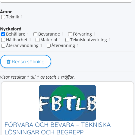
Ämne
Teknik
1
Nyckelord
Behållare
1
Bevarande
1
Förvaring
1
Hållbarhet
1
Material
1
Teknisk utveckling
1
Återanvändning
1
Återvinning
1
Rensa sökning
Visar resultat 1 till 1 av totalt 1 träffar.
FÖRVARA OCH BEVARA – TEKNISKA
LÖSNINGAR OCH BEGREPP