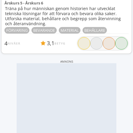
Årskurs 5 - Årskurs 6
Träna på hur människan genom historien har utvecklat
tekniska lösningar för att förvara och bevara olika saker.
Utforska material, behållare och begrepp som återvinning
och återanvändning.
FÖRVARING
BEVARANDE
MATERIAL
BEHÅLLARE
3,1
4
NIVÅER
BETYG
ANNONS