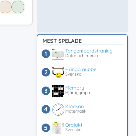
MEST SPELADE
Tangentbordsträning
Dator och media
Hänga gubbe
Svenska
Memory
Hjärngympa
Klockan
Matematik
Ordjakt
Svenska