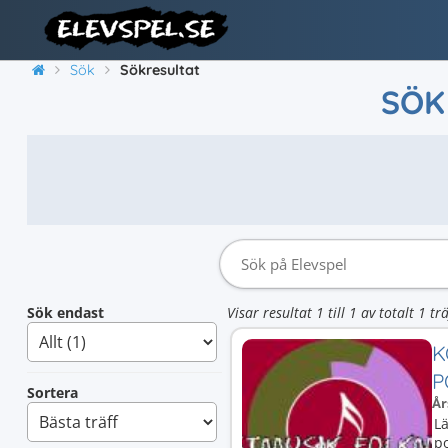
Sök
Sökresultat
SÖK
Sök endast
Visar resultat 1 till 1 av totalt 1 trä
K
P
Sortera
År
Lä
p