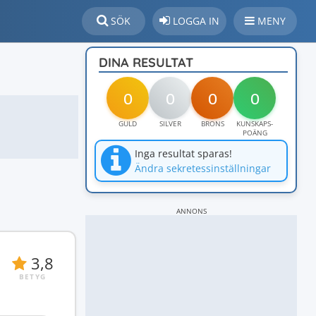
SÖK
LOGGA IN
MENY
DINA RESULTAT
0
0
0
0
GULD
SILVER
BRONS
KUNSKAPS-
POÄNG
Inga resultat sparas!
Ändra sekretessinställningar
ANNONS
3,8
BETYG