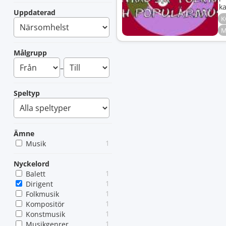
ka
Uppdaterad
K
M
Målgrupp
–
Speltyp
Ämne
1
Musik
Nyckelord
1
Balett
1
Dirigent
1
Folkmusik
1
Kompositör
1
Konstmusik
1
Musikgenrer