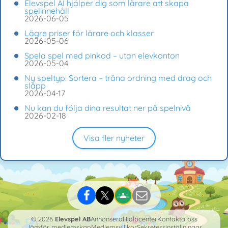
Elevspel AI hjälper dig som lärare att skapa
spelinnehåll
2026-06-05
Lägre priser för lärare och klasser
2026-05-06
Spela spel med pinkod – utan elevkonton
2026-05-04
Ny speltyp: Sortera – träna ordning med drag och
släpp
2026-04-17
Nu kan du följa dina resultat ner på spelnivå
2026-02-18
Visa fler nyheter
© 2026
Elevspel AB
Annonsera
Hjälpcenter
Kontakta oss
Jämför medlemskap
Medlemsvillkor
Sekretessinställningar