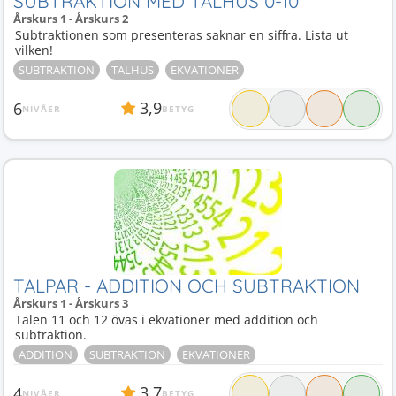
SUBTRAKTION MED TALHUS 0-10
Årskurs 1 - Årskurs 2
Subtraktionen som presenteras saknar en siffra. Lista ut
vilken!
SUBTRAKTION
TALHUS
EKVATIONER
3,9
6
NIVÅER
BETYG
TALPAR - ADDITION OCH SUBTRAKTION
Årskurs 1 - Årskurs 3
Talen 11 och 12 övas i ekvationer med addition och
subtraktion.
ADDITION
SUBTRAKTION
EKVATIONER
3,7
4
NIVÅER
BETYG