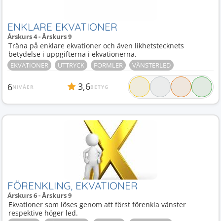
ENKLARE EKVATIONER
Årskurs 4 - Årskurs 9
Träna på enklare ekvationer och även likhetstecknets
betydelse i uppgifterna i ekvationerna.
EKVATIONER
UTTRYCK
FORMLER
VÄNSTERLED
3,6
6
NIVÅER
BETYG
FÖRENKLING, EKVATIONER
Årskurs 6 - Årskurs 9
Ekvationer som löses genom att först förenkla vänster
respektive höger led.