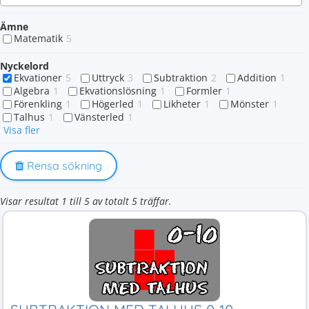
Ämne
Matematik
5
Nyckelord
Ekvationer
5
Uttryck
3
Subtraktion
2
Addition
1
Algebra
1
Ekvationslösning
1
Formler
1
Förenkling
1
Högerled
1
Likheter
1
Mönster
1
Talhus
1
Vänsterled
1
Visa fler
Rensa sökning
Visar resultat 1 till 5 av totalt 5 träffar.