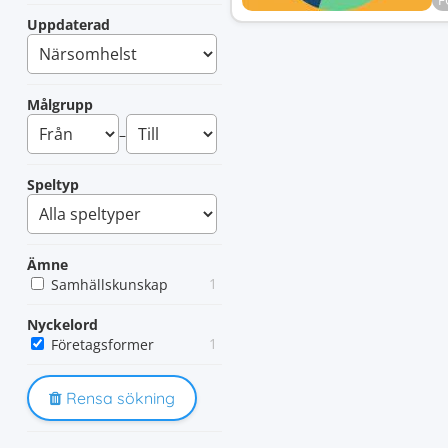
F
Uppdaterad
Målgrupp
–
Speltyp
Ämne
1
Samhällskunskap
Nyckelord
1
Företagsformer
Rensa sökning