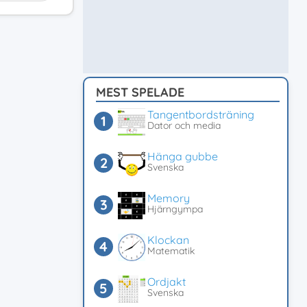
MEST SPELADE
Tangentbordsträning
Dator och media
Hänga gubbe
Svenska
Memory
Hjärngympa
Klockan
Matematik
Ordjakt
Svenska