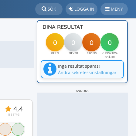
SÖK
LOGGA IN
MENY
DINA RESULTAT
0
0
0
0
GULD
SILVER
BRONS
KUNSKAPS-
POÄNG
Inga resultat sparas!
Ändra sekretessinställningar
ANNONS
4,4
BETYG