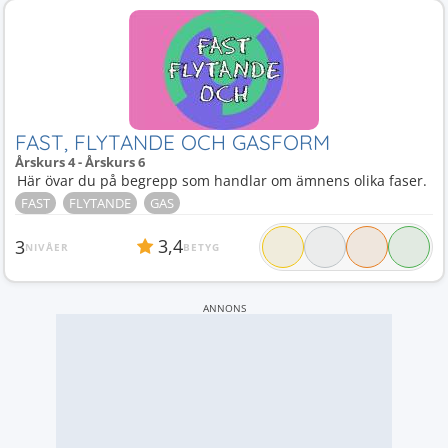
FAST, FLYTANDE OCH GASFORM
Årskurs 4 - Årskurs 6
Här övar du på begrepp som handlar om ämnens olika faser.
FAST
FLYTANDE
GAS
3,4
3
NIVÅER
BETYG
ANNONS