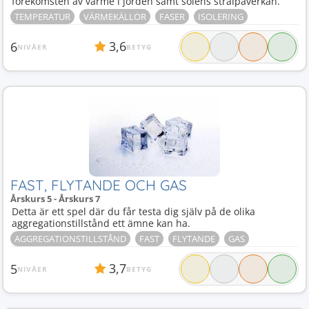
förekomsten av värme i jorden samt solens strålpåverkan.
TEMPERATUR
VÄRMEKÄLLOR
FASER
ISOLERING
3,6
6
NIVÅER
BETYG
FAST, FLYTANDE OCH GAS
Årskurs 5 - Årskurs 7
Detta är ett spel där du får testa dig själv på de olika
aggregationstillstånd ett ämne kan ha.
AGGREGATIONSTILLSTÅND
FAST
FLYTANDE
GAS
3,7
5
NIVÅER
BETYG