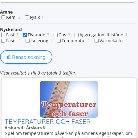
Ämne
Kemi
2
Fysik
1
Nyckelord
Fast
3
Flytande
3
Gas
3
Aggregationstillstånd
1
Faser
1
Isolering
1
Temperatur
1
Värmekällor
1
Rensa sökning
Visar resultat 1 till 3 av totalt 3 träffar.
TEMPERATURER OCH FASER
Årskurs 4 - Årskurs 6
Spel om temperaturers påverkan på ämnens egenskaper, om