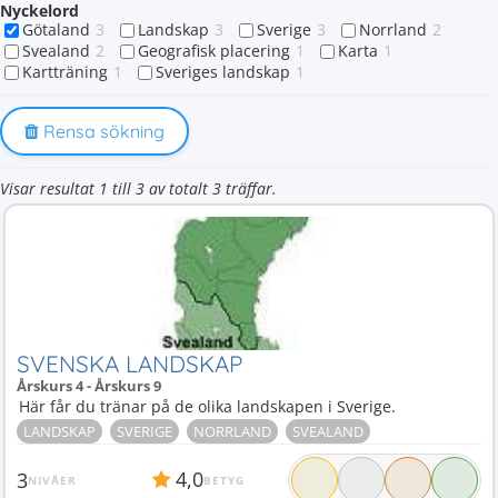
Nyckelord
Götaland
3
Landskap
3
Sverige
3
Norrland
2
Svealand
2
Geografisk placering
1
Karta
1
Kartträning
1
Sveriges landskap
1
Rensa sökning
Visar resultat 1 till 3 av totalt 3 träffar.
SVENSKA LANDSKAP
Årskurs 4 - Årskurs 9
Här får du tränar på de olika landskapen i Sverige.
LANDSKAP
SVERIGE
NORRLAND
SVEALAND
4,0
3
NIVÅER
BETYG