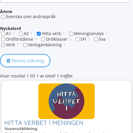
Ämne
Svenska som andraspråk
1
Nyckelord
A1
1
A2
1
Hitta verb
1
Meningsanalys
1
Ordförståelse
1
Ordklasser
1
SFI
1
Sva
1
Verb
1
Verbigenkänning
1
Rensa sökning
Visar resultat 1 till 1 av totalt 1 träffar.
HITTA VERBET I MENINGEN
Vuxenutbildning