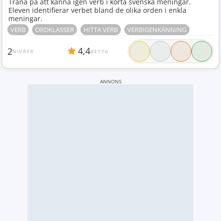
Träna på att känna igen verb i korta svenska meningar.
Eleven identifierar verbet bland de olika orden i enkla
meningar.
VERB
ORDKLASSER
HITTA VERB
VERBIGENKÄNNING
4,4
2
NIVÅER
BETYG
ANNONS