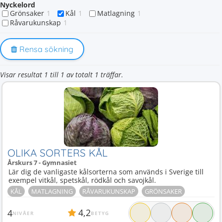
Nyckelord
Grönsaker
1
Kål
1
Matlagning
1
Råvarukunskap
1
Rensa sökning
Visar resultat 1 till 1 av totalt 1 träffar.
OLIKA SORTERS KÅL
Årskurs 7 - Gymnasiet
Lär dig de vanligaste kålsorterna som används i Sverige till
exempel vitkål, spetskål, rödkål och savojkål.
KÅL
MATLAGNING
RÅVARUKUNSKAP
GRÖNSAKER
4,2
4
NIVÅER
BETYG