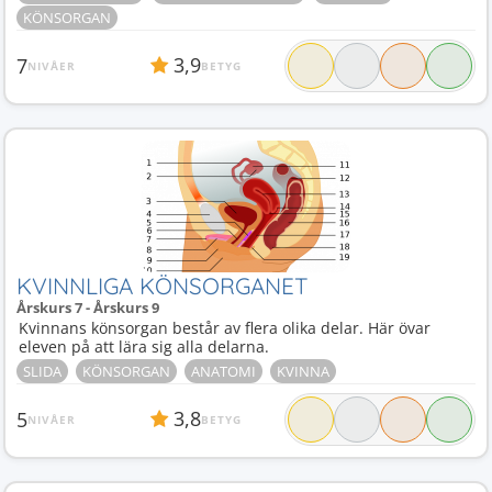
KÖNSORGAN
3,9
7
NIVÅER
BETYG
KVINNLIGA KÖNSORGANET
Årskurs 7 - Årskurs 9
Kvinnans könsorgan består av flera olika delar. Här övar
eleven på att lära sig alla delarna.
SLIDA
KÖNSORGAN
ANATOMI
KVINNA
3,8
5
NIVÅER
BETYG