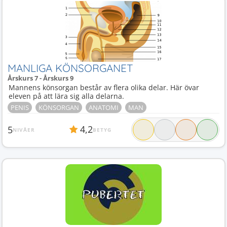
MANLIGA KÖNSORGANET
Årskurs 7 - Årskurs 9
Mannens könsorgan består av flera olika delar. Här övar
eleven på att lära sig alla delarna.
PENIS
KÖNSORGAN
ANATOMI
MAN
4,2
5
NIVÅER
BETYG