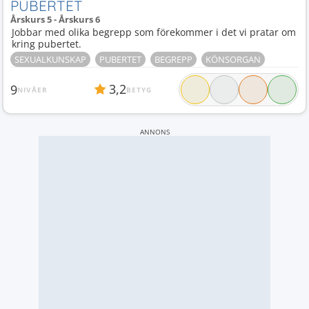
PUBERTET
Årskurs 5 - Årskurs 6
Jobbar med olika begrepp som förekommer i det vi pratar om
kring pubertet.
SEXUALKUNSKAP
PUBERTET
BEGREPP
KÖNSORGAN
3,2
9
NIVÅER
BETYG
ANNONS