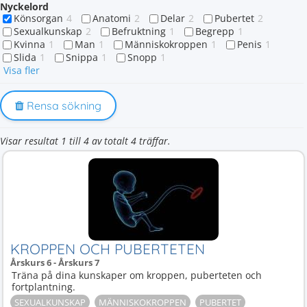
Nyckelord
Könsorgan
4
Anatomi
2
Delar
2
Pubertet
2
Sexualkunskap
2
Befruktning
1
Begrepp
1
Kvinna
1
Man
1
Människokroppen
1
Penis
1
Slida
1
Snippa
1
Snopp
1
Visa fler
Rensa sökning
Visar resultat 1 till 4 av totalt 4 träffar.
KROPPEN OCH PUBERTETEN
Årskurs 6 - Årskurs 7
Träna på dina kunskaper om kroppen, puberteten och
fortplantning.
SEXUALKUNSKAP
MÄNNISKOKROPPEN
PUBERTET