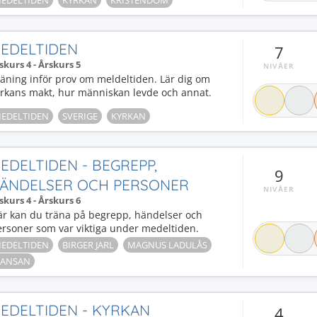
EDELTIDEN
KYRKAN
KRISTENDOM
EDELTIDEN
7
skurs 4 - Årskurs 5
NIVÅER
äning inför prov om meldeltiden. Lär dig om
yrkans makt, hur människan levde och annat.
EDELTIDEN
SVERIGE
KYRKAN
EDELTIDEN - BEGREPP,
9
ÄNDELSER OCH PERSONER
NIVÅER
skurs 4 - Årskurs 6
är kan du träna på begrepp, händelser och
ersoner som var viktiga under medeltiden.
EDELTIDEN
BIRGER JARL
MAGNUS LADULÅS
ANSAN
EDELTIDEN - KYRKAN
4