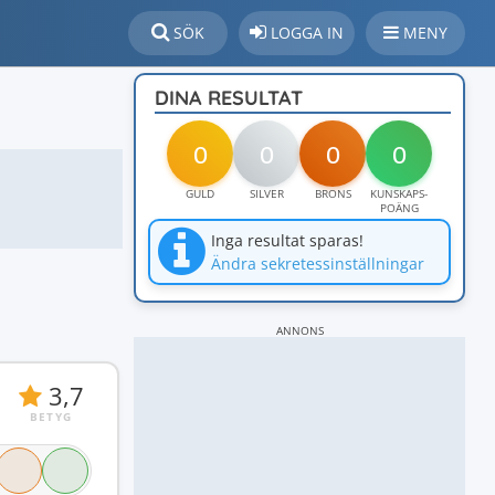
SÖK
LOGGA IN
MENY
DINA RESULTAT
0
0
0
0
GULD
SILVER
BRONS
KUNSKAPS-
POÄNG
Inga resultat sparas!
Ändra sekretessinställningar
ANNONS
3,7
BETYG