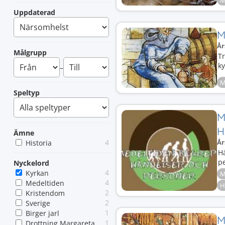
M
Uppdaterad
M
År
Målgrupp
Tr
k
–
M
Speltyp
M
H
Ämne
4
År
Historia
H
p
Nyckelord
4
Kyrkan
M
4
Medeltiden
H
2
Kristendom
2
Sverige
1
Birger jarl
M
1
Drottning Margareta