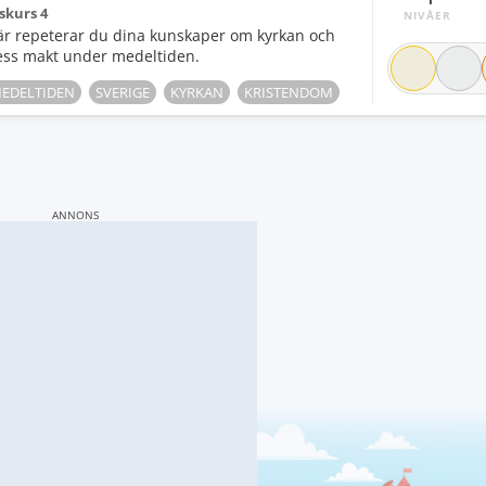
skurs 4
NIVÅER
är repeterar du dina kunskaper om kyrkan och
ess makt under medeltiden.
EDELTIDEN
SVERIGE
KYRKAN
KRISTENDOM
ANNONS