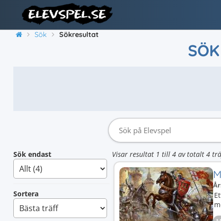
Sök
Sökresultat
SÖK
Sök endast
Visar resultat 1 till 4 av totalt 4 trä
M
År
Sortera
Et
m