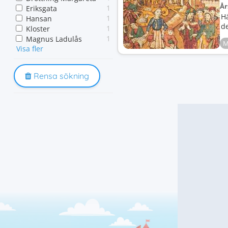
År
1
Eriksgata
H
1
Hansan
d
1
Kloster
1
Magnus Ladulås
M
Visa fler
1
Stockholms blodbad
Rensa sökning