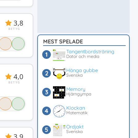
3,8
BETYG
MEST SPELADE
Tangentbordsträning
Dator och media
Hänga gubbe
4,0
Svenska
BETYG
Memory
Hjärngympa
Klockan
Matematik
Ordjakt
Svenska
3,9