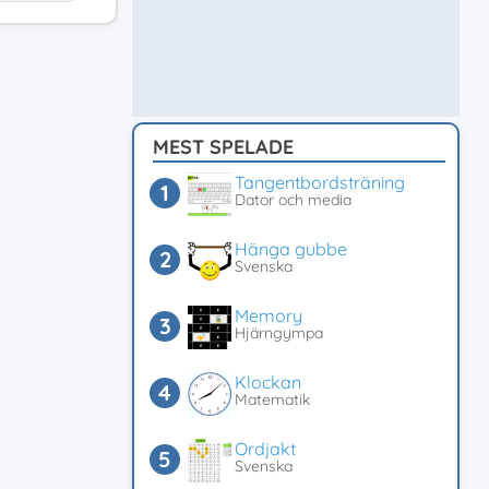
MEST SPELADE
Tangentbordsträning
Dator och media
Hänga gubbe
Svenska
Memory
Hjärngympa
Klockan
Matematik
Ordjakt
Svenska