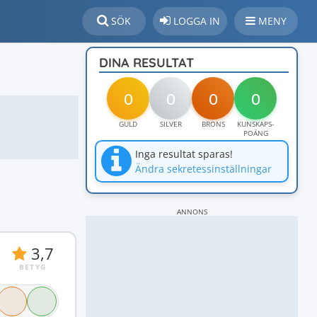
SÖK
LOGGA IN
MENY
DINA RESULTAT
0
0
0
0
GULD
SILVER
BRONS
KUNSKAPS-
POÄNG
Inga resultat sparas!
Ändra sekretessinställningar
ANNONS
3,7
BETYG