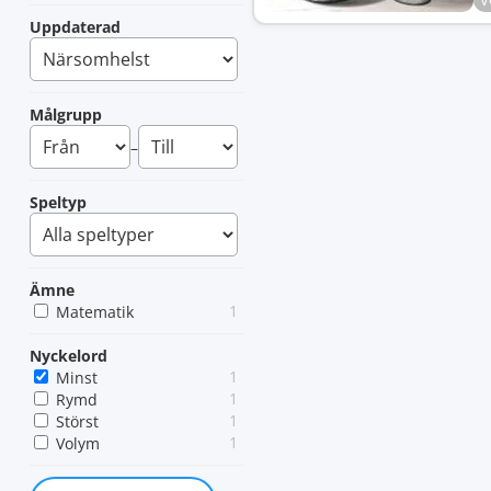
V
Uppdaterad
Målgrupp
–
Speltyp
Ämne
1
Matematik
Nyckelord
1
Minst
1
Rymd
1
Störst
1
Volym