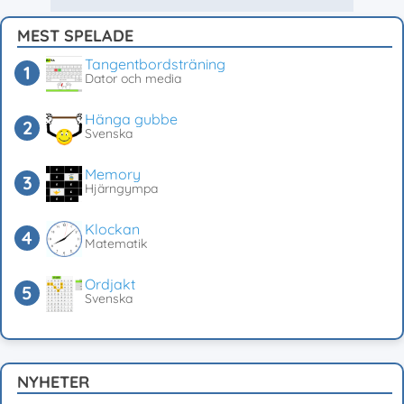
MEST SPELADE
Tangentbordsträning
Dator och media
Hänga gubbe
Svenska
Memory
Hjärngympa
Klockan
Matematik
Ordjakt
Svenska
NYHETER