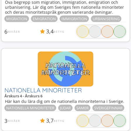
Öva begrepp som migration, immigration, emigration och
urbanisering. Lär dig om Sveriges fem nationella minoriteter
och deras minoritetsspråk genom varierande övningar.
MIGRATION
EMIGRATION
IMMIGRATION
URBANISERING
3,4
6
NIVÅER
BETYG
NATIONELLA MINORITETER
Årskurs 4 - Årskurs 6
Här kan du lära dig om de nationella minoriteterna i Sverige.
NATIONELLA MINORITETER
JUDAR
SAMER
SVERIGEFINNAR
3,7
3
NIVÅER
BETYG