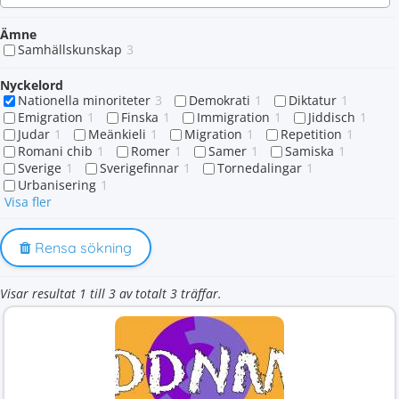
Ämne
Samhällskunskap
3
Nyckelord
Nationella minoriteter
3
Demokrati
1
Diktatur
1
Emigration
1
Finska
1
Immigration
1
Jiddisch
1
Judar
1
Meänkieli
1
Migration
1
Repetition
1
Romani chib
1
Romer
1
Samer
1
Samiska
1
Sverige
1
Sverigefinnar
1
Tornedalingar
1
Urbanisering
1
Visa fler
Rensa sökning
Visar resultat 1 till 3 av totalt 3 träffar.