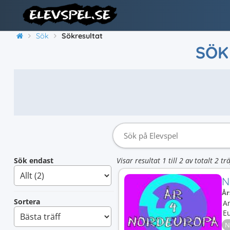
Sök
Sökresultat
SÖK
Sök endast
Visar resultat 1 till 2 av totalt 2 trä
N
År
Sortera
An
E
N