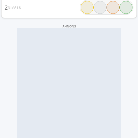
2
NIVÅER
ANNONS