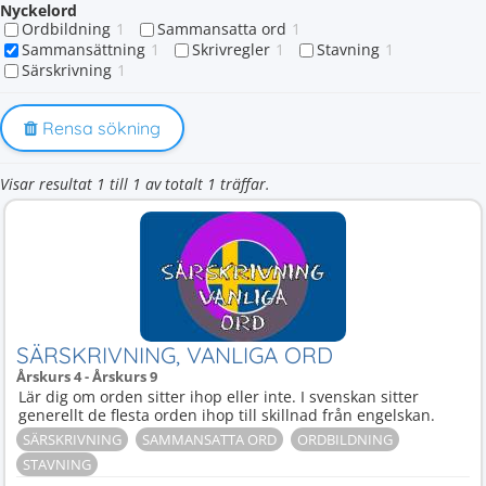
Nyckelord
Ordbildning
1
Sammansatta ord
1
Sammansättning
1
Skrivregler
1
Stavning
1
Särskrivning
1
Rensa sökning
Visar resultat 1 till 1 av totalt 1 träffar.
SÄRSKRIVNING, VANLIGA ORD
Årskurs 4 - Årskurs 9
Lär dig om orden sitter ihop eller inte. I svenskan sitter
generellt de flesta orden ihop till skillnad från engelskan.
SÄRSKRIVNING
SAMMANSATTA ORD
ORDBILDNING
STAVNING