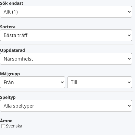
Sök endast
Sortera
Uppdaterad
Målgrupp
–
Speltyp
Ämne
Svenska
1