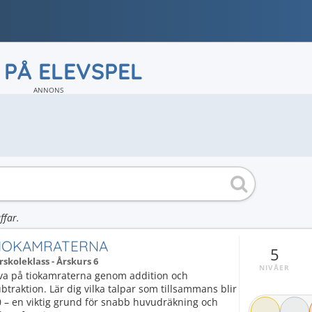
 PÅ ELEVSPEL
ANNONS
ffar.
IOKAMRATERNA
5
rskoleklass - Årskurs 6
NIVÅER
va på tiokamraterna genom addition och
btraktion. Lär dig vilka talpar som tillsammans blir
 – en viktig grund för snabb huvudräkning och