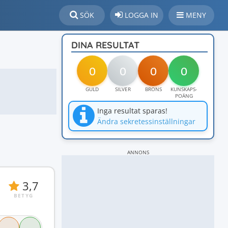
SÖK
LOGGA IN
MENY
DINA RESULTAT
0
0
0
0
GULD
SILVER
BRONS
KUNSKAPS-
POÄNG
Inga resultat sparas!
Ändra sekretessinställningar
ANNONS
3,7
BETYG