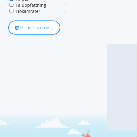
1
Taluppfattning
1
Tiokamrater
Rensa sökning