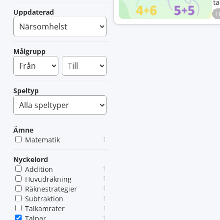
ta
Uppdaterad
T
Målgrupp
–
Speltyp
Ämne
1
Matematik
Nyckelord
1
Addition
1
Huvudräkning
1
Räknestrategier
1
Subtraktion
1
Talkamrater
1
Talpar