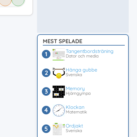
MEST SPELADE
Tangentbordsträning
Dator och media
Hänga gubbe
Svenska
Memory
Hjärngympa
Klockan
Matematik
Ordjakt
Svenska