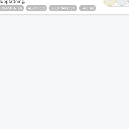
luppfattning.
IOKAMRATER
ADDITION
SUBTRAKTION
TALPAR