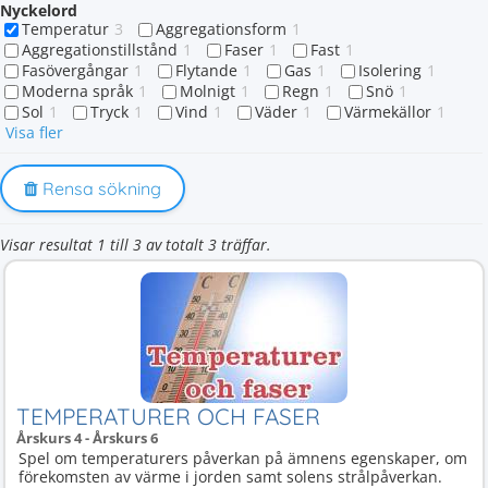
Nyckelord
Temperatur
3
Aggregationsform
1
Aggregationstillstånd
1
Faser
1
Fast
1
Fasövergångar
1
Flytande
1
Gas
1
Isolering
1
Moderna språk
1
Molnigt
1
Regn
1
Snö
1
Sol
1
Tryck
1
Vind
1
Väder
1
Värmekällor
1
Visa fler
Rensa sökning
Visar resultat 1 till 3 av totalt 3 träffar.
TEMPERATURER OCH FASER
Årskurs 4 - Årskurs 6
Spel om temperaturers påverkan på ämnens egenskaper, om
förekomsten av värme i jorden samt solens strålpåverkan.