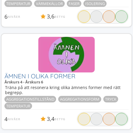
TEMPERATUR
VÄRMEKÄLLOR
FASER
ISOLERING
3,6
6
NIVÅER
BETYG
ÄMNEN I OLIKA FORMER
Årskurs 4 - Årskurs 6
Träna på att resonera kring olika ämnens former med rätt
begrepp.
AGGREGATIONSTILLSTÅND
AGGREGATIONSFORM
TRYCK
TEMPERATUR
3,4
4
NIVÅER
BETYG