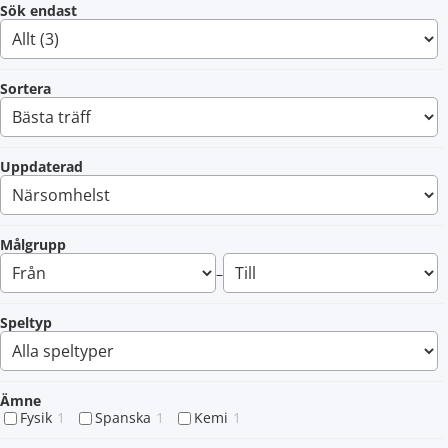
Sök endast
Sortera
Uppdaterad
Målgrupp
–
Speltyp
Ämne
Fysik
1
Spanska
1
Kemi
1