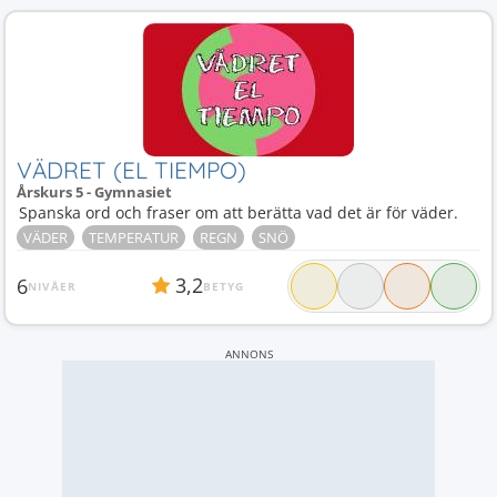
VÄDRET (EL TIEMPO)
Årskurs 5 - Gymnasiet
Spanska ord och fraser om att berätta vad det är för väder.
VÄDER
TEMPERATUR
REGN
SNÖ
3,2
6
NIVÅER
BETYG
ANNONS