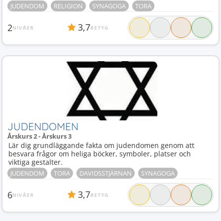
JUDENDOM
RELIGION
SYNAGOGA
TORA
3,7
2
NIVÅER
BETYG
JUDENDOMEN
Årskurs 2 - Årskurs 3
Lär dig grundläggande fakta om judendomen genom att
besvara frågor om heliga böcker, symboler, platser och
viktiga gestalter.
JUDENDOM
TORA
DAVIDSSTJÄRNAN
SYNAGOGA
3,7
6
NIVÅER
BETYG