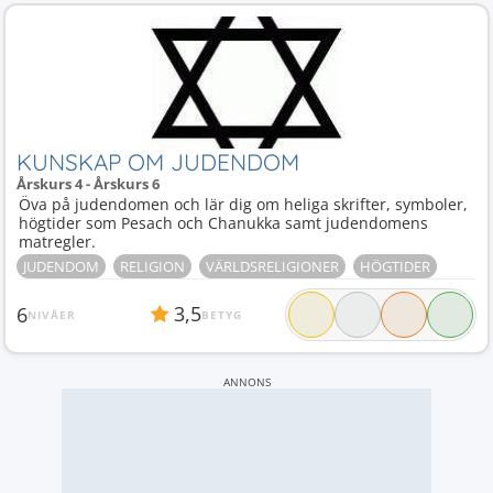
KUNSKAP OM JUDENDOM
Årskurs 4 - Årskurs 6
Öva på judendomen och lär dig om heliga skrifter, symboler,
högtider som Pesach och Chanukka samt judendomens
matregler.
JUDENDOM
RELIGION
VÄRLDSRELIGIONER
HÖGTIDER
3,5
6
NIVÅER
BETYG
ANNONS