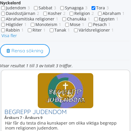
Nyckelord
Judendom
3
Sabbat
3
Synagoga
3
Tora
3
Davidsstjärnan
2
Kosher
2
Religion
2
Abraham
1
Abrahamitiska religioner
1
Chanukka
1
Egypten
1
Högtider
1
Monoteism
1
Mose
1
Pesach
1
Rabbin
1
Riter
1
Tanak
1
Världsreligioner
1
Visa fler
Rensa sökning
Visar resultat 1 till 3 av totalt 3 träffar.
BEGREPP JUDENDOM
Årskurs 7 - Årskurs 9
Här får du testa dina kunskaper om olika viktiga begrepp
inom religionen judendom.