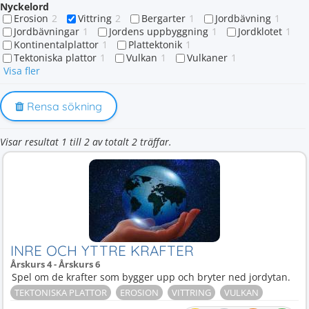
Nyckelord
Erosion
2
Vittring
2
Bergarter
1
Jordbävning
1
Jordbävningar
1
Jordens uppbyggning
1
Jordklotet
1
Kontinentalplattor
1
Plattektonik
1
Tektoniska plattor
1
Vulkan
1
Vulkaner
1
Visa fler
Rensa sökning
Visar resultat 1 till 2 av totalt 2 träffar.
INRE OCH YTTRE KRAFTER
Årskurs 4 - Årskurs 6
Spel om de krafter som bygger upp och bryter ned jordytan.
TEKTONISKA PLATTOR
EROSION
VITTRING
VULKAN