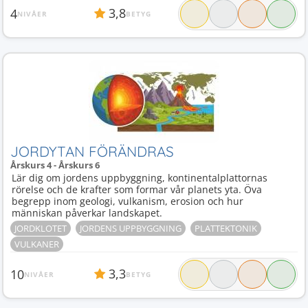
3,8
4
NIVÅER
BETYG
JORDYTAN FÖRÄNDRAS
Årskurs 4 - Årskurs 6
Lär dig om jordens uppbyggning, kontinentalplattornas
rörelse och de krafter som formar vår planets yta. Öva
begrepp inom geologi, vulkanism, erosion och hur
människan påverkar landskapet.
JORDKLOTET
JORDENS UPPBYGGNING
PLATTEKTONIK
VULKANER
3,3
10
NIVÅER
BETYG