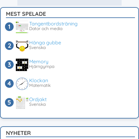
MEST SPELADE
Tangentbordsträning
Dator och media
Hänga gubbe
Svenska
Memory
Hjärngympa
Klockan
Matematik
Ordjakt
Svenska
NYHETER