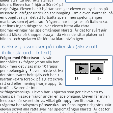
gäller att hitta det rätta stället i
bilden. Eleven har 1 hjärta (försök) på
varje fråga. Eleven har 3 hjärtan som ger eleven en ny chans på
missade bildfrågor under en spelomgång. Om eleven svarar fel på
en uppgift så går det att fortsätta spela, men spelomgången
markeras som ej avklarad. Frågorna har talsyntes på
italienska
.
Det finns ingen tidsgräns. När eleven hittat alla rätta
bildmarkeringar har spelomgången klarats. Är det för svårt går
det att klicka på knappen
Avbryt
- då visas de rätta platserna i
bilden - och spelaren får försöka klara nivån igen.
6. Skriv glassmaker på italienska (Skriv rätt
italienskt ord – fritext)
Frågor med fritextsvar
- Nivån
innehåller 17 frågor (varav alla har
bild), men det visas max 10 frågor
per spelomgång. Eleven måste skriva
det rätta svaret helt själv och har 3
hjärtan (extra försök) på sig att skriva
rätt ord eller mening i varje uppgifts
textfält. Svaren är inte
skiftlägeskänsliga. Eleven har 3 hjärtan som ger eleven en ny
chans på missade frågor under en spelomgång. Eleven får ingen
feedback när svaret skrivs, vilket gör uppgiften lite svårare.
Frågorna har talsyntes på
svenska
. Det finns ingen tidsgräns. När
eleven skrivit alla rätta svar har spelomgången klarats. Är det för