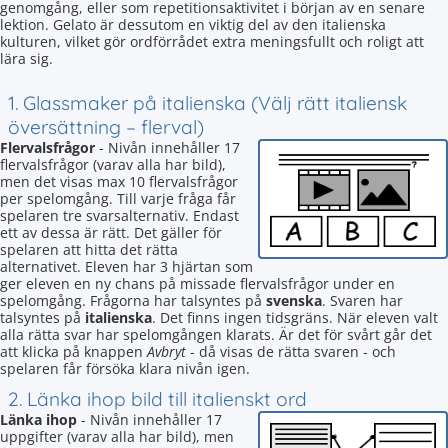
genomgång, eller som repetitionsaktivitet i början av en senare
lektion. Gelato är dessutom en viktig del av den italienska
kulturen, vilket gör ordförrådet extra meningsfullt och roligt att
lära sig.
1. Glassmaker på italienska (Välj rätt italiensk
översättning – flerval)
Flervalsfrågor
- Nivån innehåller 17
flervalsfrågor (varav alla har bild),
men det visas max 10 flervalsfrågor
per spelomgång. Till varje fråga får
spelaren tre svarsalternativ. Endast
ett av dessa är rätt. Det gäller för
spelaren att hitta det rätta
alternativet. Eleven har 3 hjärtan som
ger eleven en ny chans på missade flervalsfrågor under en
spelomgång. Frågorna har talsyntes på
svenska
. Svaren har
talsyntes på
italienska
. Det finns ingen tidsgräns. När eleven valt
alla rätta svar har spelomgången klarats. Är det för svårt går det
att klicka på knappen
Avbryt
- då visas de rätta svaren - och
spelaren får försöka klara nivån igen.
2. Länka ihop bild till italienskt ord
Länka ihop
- Nivån innehåller 17
uppgifter (varav alla har bild), men