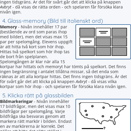
ingen tidsgräns. Är det för svårt går det att klicka på knappen
Avbryt
- då visas de rätta orden - och spelaren får försöka klara
nivån igen.
4. Glass-memory (Bild till italienskt ord)
Memory
- Nivån innehåller 17 par
(bestående av ord som paras ihop
med bilder), men det visas max 15
par per spelomgång. Elevens uppgift
är att hitta två kort som hör ihop.
Hittas två spelkort som hör ihop tas
de bort från spelplanen.
Spelomgången är klar när alla 15
kortpar har hittats och memoryt har tömts på spelkort. Det finns
ingen begränsning i antalet tillåtna missar, så det enda som
räknas är att alla kortpar hittas. Det finns ingen tidsgräns. Är det
för svårt går det att klicka på knappen
Avbryt
- då visas vilka
kortpar som hör ihop - och spelaren får försöka klara nivån igen.
5. Klicka rätt på glassbilden
Bildmarkeringar
- Nivån innehåller
17 bildfrågor, men det visas max 10
bildfrågor per spelomgång. Varje
bildfråga ska besvaras genom att
markera rätt markör i bilden. Endast
en av markörerna är korrekt. Det