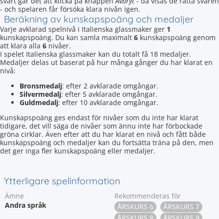
svårt går det att klicka på knappen
Avbryt
- då visas de rätta svaren
- och spelaren får försöka klara nivån igen.
Beräkning av kunskapspoäng och medaljer
Varje avklarad spelnivå i Italienska glassmaker ger
1
kunskapspoäng. Du kan samla maximalt
6
kunskapspoäng genom
att klara alla
6
nivåer.
I spelet Italienska glassmaker kan du totalt få 18 medaljer.
Medaljer delas ut baserat på hur många gånger du har klarat en
nivå:
Bronsmedalj
: efter 2 avklarade omgångar.
Silvermedalj
: efter 5 avklarade omgångar.
Guldmedalj
: efter 10 avklarade omgångar.
Kunskapspoäng ges endast för nivåer som du inte har klarat
tidigare, det vill säga de nivåer som ännu inte har förbockade
gröna cirklar. Även efter att du har klarat en nivå och fått både
kunskapspoäng och medaljer kan du fortsätta träna på den, men
det ger inga fler kunskapspoäng eller medaljer.
Ytterligare spelinformation
Ämne
Rekommenderas för
Andra språk
ÅRSKURS 6
ÅRSKURS 7
ÅRSKURS 8
ÅRSKURS 9