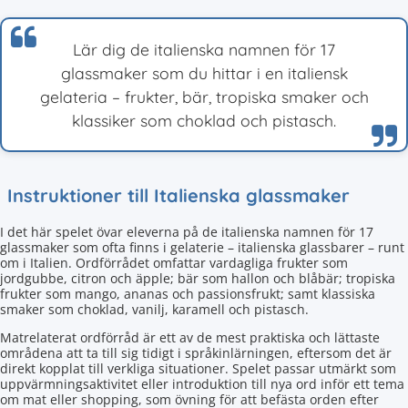
Lär dig de italienska namnen för 17
glassmaker som du hittar i en italiensk
gelateria – frukter, bär, tropiska smaker och
klassiker som choklad och pistasch.
Instruktioner till Italienska glassmaker
I det här spelet övar eleverna på de italienska namnen för 17
glassmaker som ofta finns i gelaterie – italienska glassbarer – runt
om i Italien. Ordförrådet omfattar vardagliga frukter som
jordgubbe, citron och äpple; bär som hallon och blåbär; tropiska
frukter som mango, ananas och passionsfrukt; samt klassiska
smaker som choklad, vanilj, karamell och pistasch.
Matrelaterat ordförråd är ett av de mest praktiska och lättaste
områdena att ta till sig tidigt i språkinlärningen, eftersom det är
direkt kopplat till verkliga situationer. Spelet passar utmärkt som
uppvärmningsaktivitet eller introduktion till nya ord inför ett tema
om mat eller shopping, som övning för att befästa orden efter