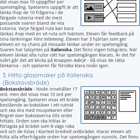
det visas max 10 uppgifter per
spelomgång. Spelarens uppgift är att
länka ihop de 10 frågorna i de
färgade rutorna med de mest
passande svaren bland de vita
rutorna. Varje färgad ruta kan bara
länkas ihop med en vit ruta och tvärtom. Eleven får feedback på
sina länkningar
Före inlämning
. Eleven har 3 hjärtan som ger
eleven en ny chans på missade länkar under en spelomgång.
Svaren har talsyntes på
italienska
. Det finns ingen tidsgräns. När
eleven länkat alla rutor rätt har spelomgången klarats. Är det för
svårt går det att klicka på knappen
Avbryt
- då visas de rätta
länkarna - och spelaren får försöka klara nivån igen.
3. Hitta glassmaker på italienska
(Bokstavsbräde)
Bokstavsbräde
- Nivån innehåller 17
ord, men det visas max 10 ord per
spelomgång. Spelaren visas ett bräde
bestående av bokstäver i ett rutnät
och ska dra med muspekaren eller
fingret över bokstäverna tills ordet
hittats. Orden som ska hittas är
förlagda på brädet som 8-vägs raka
ord och de listas i klartext bredvid ordbrädet. Klarar eleven att
hitta alla efterfrågade orden har spelomgången vunnits. Det finns