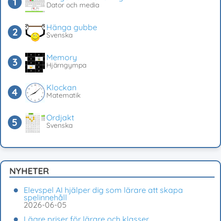
Dator och media
Hänga gubbe
Svenska
Memory
Hjärngympa
Klockan
Matematik
Ordjakt
Svenska
NYHETER
Elevspel AI hjälper dig som lärare att skapa
spelinnehåll
2026-06-05
Lägre priser för lärare och klasser