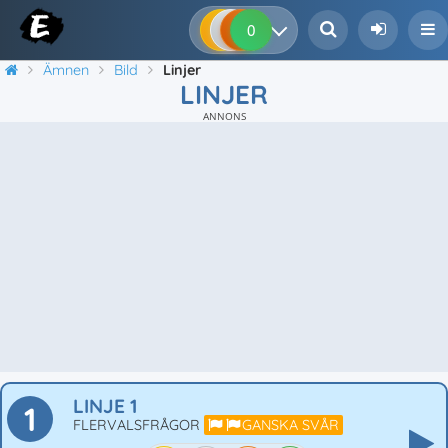
0
0
0
0
Ämnen
Bild
Linjer
LINJER
ANNONS
LINJE 1
1
FLERVALSFRÅGOR
GANSKA SVÅR