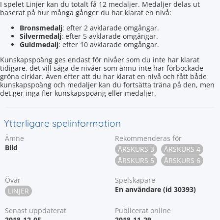
I spelet Linjer kan du totalt få 12 medaljer. Medaljer delas ut
baserat på hur många gånger du har klarat en nivå:
Bronsmedalj
: efter 2 avklarade omgångar.
Silvermedalj
: efter 5 avklarade omgångar.
Guldmedalj
: efter 10 avklarade omgångar.
Kunskapspoäng ges endast för nivåer som du inte har klarat
tidigare, det vill säga de nivåer som ännu inte har förbockade
gröna cirklar. Även efter att du har klarat en nivå och fått både
kunskapspoäng och medaljer kan du fortsätta träna på den, men
det ger inga fler kunskapspoäng eller medaljer.
Ytterligare spelinformation
Ämne
Rekommenderas för
Bild
ÅRSKURS 3
ÅRSKURS 4
ÅRSKURS 5
ÅRSKURS 6
Övar
Spelskapare
En användare (id 30393)
LINJER
Senast uppdaterat
Publicerat online
2018-12-05
2018-11-29