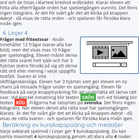
ord och de listas i klartext bredvid ordbrädet. Klarar eleven att
hitta alla efterfrågade orden har spelomgången vunnits. Det finns
ingen tidsgräns. Är det för svårt går det att klicka på knappen
Avbryt
- då visas de rätta orden - och spelaren får försöka klara
nivån igen.
4. Linjer 4
Frågor med fritextsvar
- Nivån
innehåller 12 frågor (varav alla har
bild), men det visas max 10 frågor
per spelomgång. Eleven måste skriva
det rätta svaret helt själv och har 3
hjärtan (extra försök) på sig att skriva
rätt ord eller mening i varje uppgifts
textfält. Svaren är inte
skiftlägeskänsliga. Eleven har 3 hjärtan som ger eleven en ny
chans på missade frågor under en spelomgång. Eleven får
feedback på varje knapptryckning för att underlätta att skriva rätt
GRÖN
svar. Vid korrekt inmatning blir texten
och vid felaktig blir
RÖD
texten
. Frågorna har talsyntes på
svenska
. Det finns ingen
tidsgräns. När eleven skrivit alla rätta svar har spelomgången
klarats. Är det för svårt går det att klicka på knappen
Avbryt
- då
visas de rätta svaren - och spelaren får försöka klara nivån igen.
Beräkning av kunskapspoäng och medaljer
Varje avklarad spelnivå i Linjer ger
1
kunskapspoäng. Du kan
samla maximalt
4
kunskapspoäng genom att klara alla
4
nivåer.