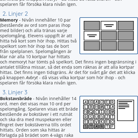
spelaren får försöka klara nivån igen.
2. Linjer 2
Memory
- Nivån innehåller 10 par
(bestående av ord som paras ihop
med bilder) och alla tränas varje
spelomgång. Elevens uppgift är att
hitta två kort som hör ihop. Hittas två
spelkort som hör ihop tas de bort
från spelplanen. Spelomgången är
klar när alla 10 kortpar har hittats
och memoryt har tömts på spelkort. Det finns ingen begränsning i
antalet tillåtna missar, så det enda som räknas är att alla kortpar
hittas. Det finns ingen tidsgräns. Är det för svårt går det att klicka
på knappen
Avbryt
- då visas vilka kortpar som hör ihop - och
spelaren får försöka klara nivån igen.
3. Linjer 3
Bokstavsbräde
- Nivån innehåller 14
ord, men det visas max 10 ord per
spelomgång. Spelaren visas ett bräde
bestående av bokstäver i ett rutnät
och ska dra med muspekaren eller
fingret över bokstäverna tills ordet
hittats. Orden som ska hittas är
förlagda på brädet som 4-vägs raka