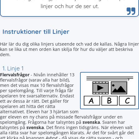
linjer och hur de ser ut.
Instruktioner till Linjer
Här lär du dig olika linjers utseende och vad de kallas. Några linjer
kan se lika ut men orden kan skilja för hur du väljer att beskriva
dem.
1. Linje 1
Flervalsfrågor
- Nivån innehåller 13
flervalsfrågor (varav alla har bild),
men det visas max 10 flervalsfrågor
per spelomgång. Till varje fråga får
spelaren tre svarsalternativ. Endast
ett av dessa är rätt. Det gäller för
spelaren att hitta det rätta
alternativet. Eleven har 3 hjärtan som
ger eleven en ny chans på missade flervalsfrågor under en
spelomgång. Frågorna har talsyntes på
svenska
. Svaren har
talsyntes på
svenska
. Det finns ingen tidsgräns. När eleven valt
alla rätta svar har spelomgången klarats. Är det för svårt går det
att klicka på knappen
Avbryt
- då visas de rätta svaren - och