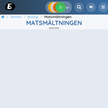
0
0
0
0
Ämnen
Biologi
Matsmältningen
MATSMÄLTNINGEN
ANNONS