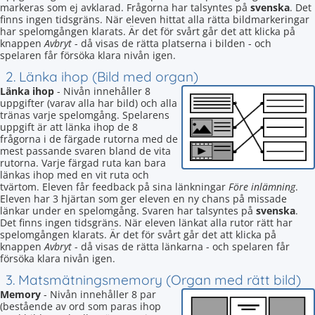
markeras som ej avklarad. Frågorna har talsyntes på
svenska
. Det
finns ingen tidsgräns. När eleven hittat alla rätta bildmarkeringar
har spelomgången klarats. Är det för svårt går det att klicka på
knappen
Avbryt
- då visas de rätta platserna i bilden - och
spelaren får försöka klara nivån igen.
2. Länka ihop (Bild med organ)
Länka ihop
- Nivån innehåller 8
uppgifter (varav alla har bild) och alla
tränas varje spelomgång. Spelarens
uppgift är att länka ihop de 8
frågorna i de färgade rutorna med de
mest passande svaren bland de vita
rutorna. Varje färgad ruta kan bara
länkas ihop med en vit ruta och
tvärtom. Eleven får feedback på sina länkningar
Före inlämning
.
Eleven har 3 hjärtan som ger eleven en ny chans på missade
länkar under en spelomgång. Svaren har talsyntes på
svenska
.
Det finns ingen tidsgräns. När eleven länkat alla rutor rätt har
spelomgången klarats. Är det för svårt går det att klicka på
knappen
Avbryt
- då visas de rätta länkarna - och spelaren får
försöka klara nivån igen.
3. Matsmätningsmemory (Organ med rätt bild)
Memory
- Nivån innehåller 8 par
(bestående av ord som paras ihop