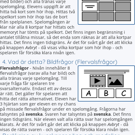
med bilder) och alla tränas varje
spelomgång. Elevens uppgift är att
hitta två kort som hör ihop. Hittas två
spelkort som hör ihop tas de bort
från spelplanen. Spelomgången är
klar när alla 8 kortpar har hittats och
memoryt har tömts på spelkort. Det finns ingen begränsning i
antalet tillåtna missar, så det enda som räknas är att alla kortpar
hittas. Det finns ingen tidsgräns. Är det för svårt går det att klicka
på knappen
Avbryt
- då visas vilka kortpar som hör ihop - och
spelaren får försöka klara nivån igen.
4. Vad är detta? Bildfrågor (Flervalsfrågor)
Flervalsfrågor
- Nivån innehåller 8
flervalsfrågor (varav alla har bild) och
alla tränas varje spelomgång. Till
varje fråga får spelaren tre
svarsalternativ. Endast ett av dessa
är rätt. Det gäller för spelaren att
hitta det rätta alternativet. Eleven har
3 hjärtan som ger eleven en ny chans
på missade flervalsfrågor under en spelomgång. Frågorna har
talsyntes på
svenska
. Svaren har talsyntes på
svenska
. Det finns
ingen tidsgräns. När eleven valt alla rätta svar har spelomgången
klarats. Är det för svårt går det att klicka på knappen
Avbryt
- då
visas de rätta svaren - och spelaren får försöka klara nivån igen.