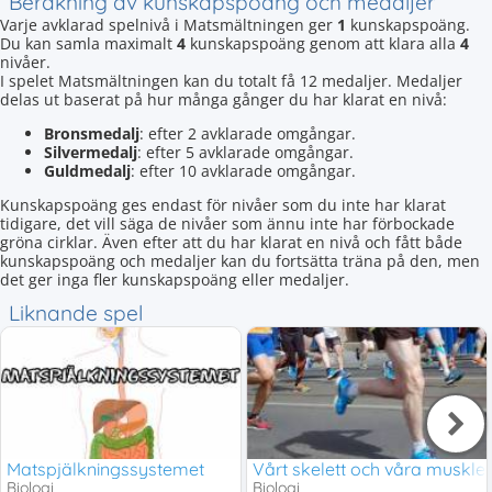
Beräkning av kunskapspoäng och medaljer
Varje avklarad spelnivå i Matsmältningen ger
1
kunskapspoäng.
Du kan samla maximalt
4
kunskapspoäng genom att klara alla
4
nivåer.
I spelet Matsmältningen kan du totalt få 12 medaljer. Medaljer
delas ut baserat på hur många gånger du har klarat en nivå:
Bronsmedalj
: efter 2 avklarade omgångar.
Silvermedalj
: efter 5 avklarade omgångar.
Guldmedalj
: efter 10 avklarade omgångar.
Kunskapspoäng ges endast för nivåer som du inte har klarat
tidigare, det vill säga de nivåer som ännu inte har förbockade
gröna cirklar. Även efter att du har klarat en nivå och fått både
kunskapspoäng och medaljer kan du fortsätta träna på den, men
det ger inga fler kunskapspoäng eller medaljer.
Liknande spel
Matspjälkningssystemet
Vårt skelett och våra muskle
Biologi
Biologi