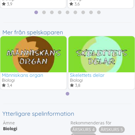
3,9
3,6
Mer från spelskaparen
Människans organ
Skelettets delar
Biologi
Biologi
3,4
3,8
Ytterligare spelinformation
Ämne
Rekommenderas för
Biologi
ÅRSKURS 4
ÅRSKURS 5