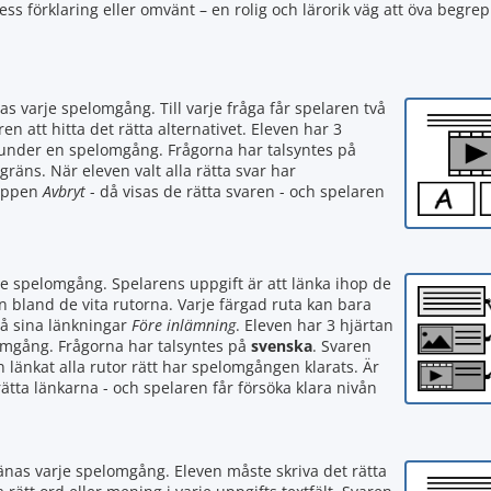
ess förklaring eller omvänt – en rolig och lärorik väg att öva begr
as varje spelomgång. Till varje fråga får spelaren två
ren att hitta det rätta alternativet. Eleven har 3
 under en spelomgång. Frågorna har talsyntes på
sgräns. När eleven valt alla rätta svar har
nappen
Avbryt
- då visas de rätta svaren - och spelaren
je spelomgång. Spelarens uppgift är att länka ihop de
 bland de vita rutorna. Varje färgad ruta kan bara
på sina länkningar
Före inlämning
. Eleven har 3 hjärtan
omgång. Frågorna har talsyntes på
svenska
. Svaren
n länkat alla rutor rätt har spelomgången klarats. Är
rätta länkarna - och spelaren får försöka klara nivån
ränas varje spelomgång. Eleven måste skriva det rätta