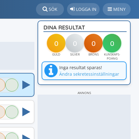
SÖK
LOGGA IN
MENY
DINA RESULTAT
0
0
0
0
GULD
SILVER
BRONS
KUNSKAPS-
POÄNG
Inga resultat sparas!
Ändra sekretessinställningar
ANNONS