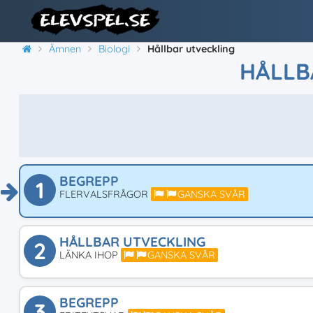
Ämnen
Biologi
Hållbar utveckling
HÅLLB
BEGREPP
1
FLERVALSFRÅGOR
GANSKA SVÅR
HÅLLBAR UTVECKLING
2
LÄNKA IHOP
GANSKA SVÅR
BEGREPP
3