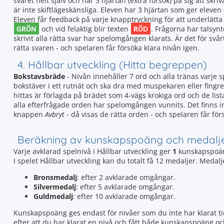
svaret helt själv och har 3 hjärtan (extra försök) på sig att skriv
är inte skiftlägeskänsliga. Eleven har 3 hjärtan som ger elev
Eleven får feedback på varje knapptryckning för att underlätta a
GRÖN
RÖD
och vid felaktig blir texten
. Frågorna har talsyn
skrivit alla rätta svar har spelomgången klarats. Är det för svå
rätta svaren - och spelaren får försöka klara nivån igen.
4. Hållbar utveckling (Hitta begreppen)
Bokstavsbräde
- Nivån innehåller 7 ord och alla tränas varje
bokstäver i ett rutnät och ska dra med muspekaren eller fingre
hittas är förlagda på brädet som 4-vägs krokiga ord och de lista
alla efterfrågade orden har spelomgången vunnits. Det finns ing
knappen
Avbryt
- då visas de rätta orden - och spelaren får för
Beräkning av kunskapspoäng och medalj
Varje avklarad spelnivå i Hållbar utveckling ger
1
kunskapspoän
I spelet Hållbar utveckling kan du totalt få 12 medaljer. Meda
Bronsmedalj
: efter 2 avklarade omgångar.
Silvermedalj
: efter 5 avklarade omgångar.
Guldmedalj
: efter 10 avklarade omgångar.
Kunskapspoäng ges endast för nivåer som du inte har klarat tid
efter att du har klarat en nivå och fått både kunskapspoäng o