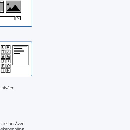
4
nivåer.
cirklar. Även
kunskapspoäng