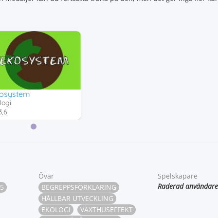
osystem
logi
,6
Övar
Spelskapare
Raderad användare
5
BEGREPPSFÖRKLARING
HÅLLBAR UTVECKLING
EKOLOGI
VÄXTHUSEFFEKT