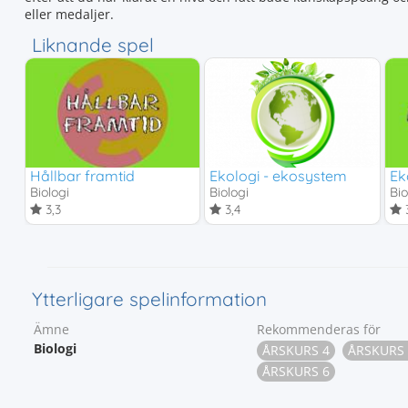
eller medaljer.
Liknande spel
Hållbar framtid
Ekologi - ekosystem
Ek
Biologi
Biologi
Bio
3,3
3,4
3
Ytterligare spelinformation
Ämne
Rekommenderas för
Biologi
ÅRSKURS 4
ÅRSKURS 
ÅRSKURS 6