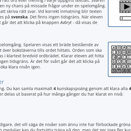
a rätt ord eller mening i varje uppgifts textfält. Svaren
en en ny chans på missade frågor under en spelomgång.
tt skriva rätt svar. Vid korrekt inmatning blir texten
tes på
svenska
. Det finns ingen tidsgräns. När eleven
rt går det att klicka på knappen
Avbryt
- då visas de
 spelomgång. Spelaren visas ett bräde bestående av
t över bokstäverna tills ordet hittats. Orden som ska
s i klartext bredvid ordbrädet. Klarar eleven att hitta
en tidsgräns. Är det för svårt går det att klicka på
söka klara nivån igen.
er
g. Du kan samla maximalt
4
kunskapspoäng genom att klara alla
ljer delas ut baserat på hur många gånger du har klarat en nivå:
igare, det vill säga de nivåer som ännu inte har förbockade gröna 
ch medaljer kan du fortsätta träna på den, men det ger inga fler 