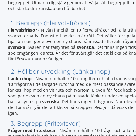
begreppet. Utmana dig själv genom att välja rätt begrepp till d
och stärka din kunskap om hållbarhet.
1. Begrepp (Flervalsfrågor)
Flervalsfrågor
- Nivån innehåller 10 flervalsfrågor och alla trän
svarsalternativ. Endast ett av dessa är rätt. Det gäller för spela
hjärtan som ger eleven en ny chans på missade flervalsfrågor
svenska
. Svaren har talsyntes på
svenska
. Det finns ingen tid
spelomgången klarats. Är det för svårt går det att klicka på k
får försöka klara nivån igen.
2. Hållbar utveckling (Länka ihop)
Länka ihop
- Nivån innehåller 10 uppgifter och alla tränas var
10 frågorna i de färgade rutorna med de mest passande svaren
länkas ihop med en vit ruta och tvärtom. Eleven får feedback 
som ger eleven en ny chans på missade länkar under en spel
har talsyntes på
svenska
. Det finns ingen tidsgräns. När eleve
det för svårt går det att klicka på knappen
Avbryt
- då visas de 
igen.
3. Begrepp (Fritextsvar)
Frågor med fritextsvar
- Nivån innehåller 10 frågor och alla t