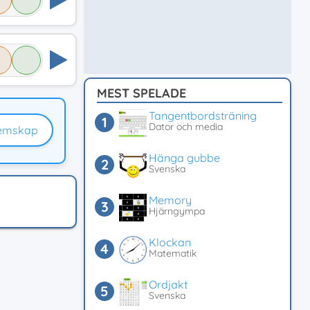
MEST SPELADE
Tangentbordsträning
Dator och media
emskap
Hänga gubbe
Svenska
Memory
Hjärngympa
Klockan
Matematik
Ordjakt
Svenska