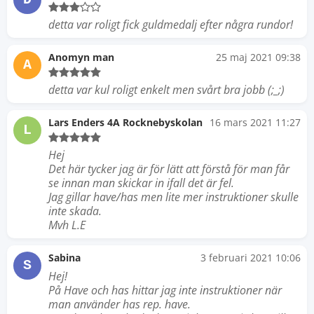
detta var roligt fick guldmedalj efter några rundor!
Anomyn man
25 maj 2021 09:38
A
detta var kul roligt enkelt men svårt bra jobb (;_;)
Lars Enders 4A Rocknebyskolan
16 mars 2021 11:27
L
Hej
Det här tycker jag är för lätt att förstå för man får
se innan man skickar in ifall det är fel.
Jag gillar have/has men lite mer instruktioner skulle
inte skada.
Mvh L.E
Sabina
3 februari 2021 10:06
S
Hej!
På Have och has hittar jag inte instruktioner när
man använder has rep. have.