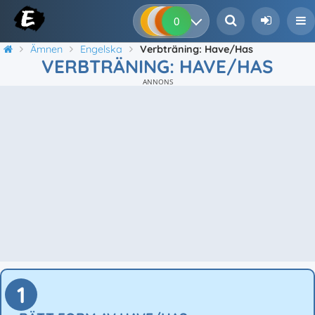
0
0
0
0
Ämnen
Engelska
Verbträning: Have/Has
VERBTRÄNING: HAVE/HAS
ANNONS
1