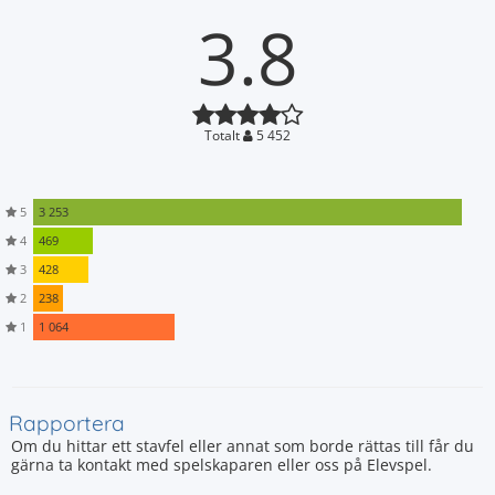
3.8
Totalt
5 452
5
3 253
4
469
3
428
2
238
1
1 064
Rapportera
Om du hittar ett stavfel eller annat som borde rättas till får du
gärna ta kontakt med spelskaparen eller oss på Elevspel.