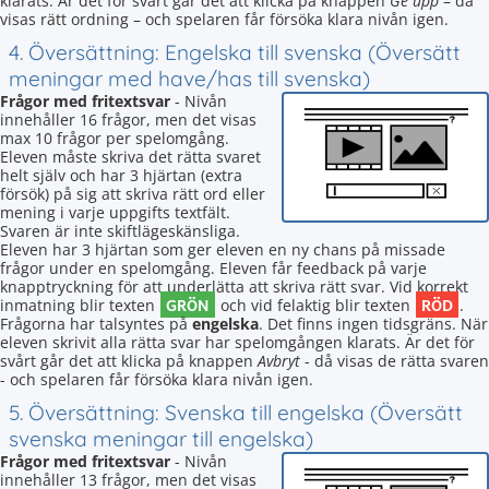
klarats. Är det för svårt går det att klicka på knappen
Ge upp
– då
visas rätt ordning – och spelaren får försöka klara nivån igen.
4. Översättning: Engelska till svenska (Översätt
meningar med have/has till svenska)
Frågor med fritextsvar
- Nivån
innehåller 16 frågor, men det visas
max 10 frågor per spelomgång.
Eleven måste skriva det rätta svaret
helt själv och har 3 hjärtan (extra
försök) på sig att skriva rätt ord eller
mening i varje uppgifts textfält.
Svaren är inte skiftlägeskänsliga.
Eleven har 3 hjärtan som ger eleven en ny chans på missade
frågor under en spelomgång. Eleven får feedback på varje
knapptryckning för att underlätta att skriva rätt svar. Vid korrekt
GRÖN
RÖD
inmatning blir texten
och vid felaktig blir texten
.
Frågorna har talsyntes på
engelska
. Det finns ingen tidsgräns. När
eleven skrivit alla rätta svar har spelomgången klarats. Är det för
svårt går det att klicka på knappen
Avbryt
- då visas de rätta svaren
- och spelaren får försöka klara nivån igen.
5. Översättning: Svenska till engelska (Översätt
svenska meningar till engelska)
Frågor med fritextsvar
- Nivån
innehåller 13 frågor, men det visas