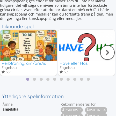
Kunskapspoäng ges endast för nivåer som du inte har klarat
tidigare, det vill säga de nivåer som ännu inte har förbockade
gröna cirklar. Även efter att du har klarat en nivå och fått både
kunskapspoäng och medaljer kan du fortsätta träna på den, men
det ger inga fler kunskapspoäng eller medaljer.
Liknande spel
Verbträning: am/are/is
Have eller Has
Engelska
Engelska
3,9
3,5
Ytterligare spelinformation
Ämne
Rekommenderas för
Engelska
ÅRSKURS 3
ÅRSKURS 4
ÅRSKURS 5
ÅRSKURS 6