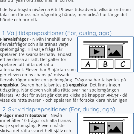
ska du fylla i ord såsom at, in och on.
I de fyra högsta nivåerna 6 till 9 övas tidsadverb, vilka är ord som
talar om för oss när någonting hände, men också hur länge det
hände och hur ofta.
1. Välj tidsprepositioner (For, during, ago)
Flervalsfrågor
- Nivån innehåller 10
flervalsfrågor och alla tränas varje
spelomgång. Till varje fråga får
spelaren tre svarsalternativ. Endast
ett av dessa är rätt. Det gäller för
spelaren att hitta det rätta
alternativet. Eleven har 3 hjärtan som
ger eleven en ny chans på missade
flervalsfrågor under en spelomgång. Frågorna har talsyntes på
engelska
. Svaren har talsyntes på
engelska
. Det finns ingen
tidsgräns. När eleven valt alla rätta svar har spelomgången
klarats. Är det för svårt går det att klicka på knappen
Avbryt
- då
visas de rätta svaren - och spelaren får försöka klara nivån igen.
2. Skriv tidsprepositioner (For, during, ago)
Frågor med fritextsvar
- Nivån
innehåller 10 frågor och alla tränas
varje spelomgång. Eleven måste
skriva det rätta svaret helt själv och