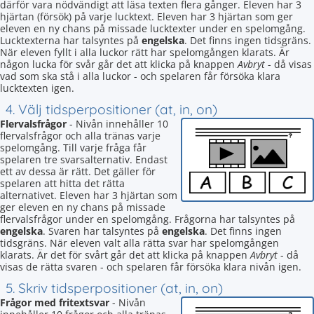
därför vara nödvändigt att läsa texten flera gånger. Eleven har 3
hjärtan (försök) på varje lucktext. Eleven har 3 hjärtan som ger
eleven en ny chans på missade lucktexter under en spelomgång.
Lucktexterna har talsyntes på
engelska
. Det finns ingen tidsgräns.
När eleven fyllt i alla luckor rätt har spelomgången klarats. Är
någon lucka för svår går det att klicka på knappen
Avbryt
- då visas
vad som ska stå i alla luckor - och spelaren får försöka klara
lucktexten igen.
4. Välj tidsperpositioner (at, in, on)
Flervalsfrågor
- Nivån innehåller 10
flervalsfrågor och alla tränas varje
spelomgång. Till varje fråga får
spelaren tre svarsalternativ. Endast
ett av dessa är rätt. Det gäller för
spelaren att hitta det rätta
alternativet. Eleven har 3 hjärtan som
ger eleven en ny chans på missade
flervalsfrågor under en spelomgång. Frågorna har talsyntes på
engelska
. Svaren har talsyntes på
engelska
. Det finns ingen
tidsgräns. När eleven valt alla rätta svar har spelomgången
klarats. Är det för svårt går det att klicka på knappen
Avbryt
- då
visas de rätta svaren - och spelaren får försöka klara nivån igen.
5. Skriv tidsperpositioner (at, in, on)
Frågor med fritextsvar
- Nivån