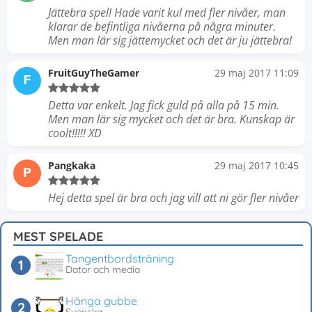
Jättebra spel! Hade varit kul med fler nivåer, man
klarar de befintliga nivåerna på några minuter.
Men man lär sig jättemycket och det är ju jättebra!
FruitGuyTheGamer
29 maj 2017 11:09
F
Detta var enkelt. Jag fick guld på alla på 15 min.
Men man lär sig mycket och det är bra. Kunskap är
coolt!!!!! XD
Pangkaka
29 maj 2017 10:45
P
Hej detta spel är bra och jag vill att ni gör fler nivåer
MEST SPELADE
Tangentbordsträning
Dator och media
Hänga gubbe