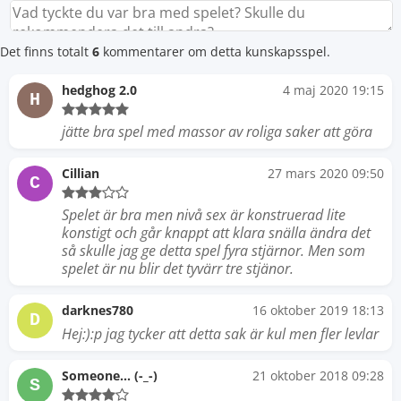
Det finns totalt
6
kommentarer om detta kunskapsspel.
hedghog 2.0
4 maj 2020 19:15
H
jätte bra spel med massor av roliga saker att göra
Cillian
27 mars 2020 09:50
C
Spelet är bra men nivå sex är konstruerad lite
konstigt och går knappt att klara snälla ändra det
så skulle jag ge detta spel fyra stjärnor. Men som
spelet är nu blir det tyvärr tre stjänor.
darknes780
16 oktober 2019 18:13
D
Hej:):p jag tycker att detta sak är kul men fler levlar
Someone... (-_-)
21 oktober 2018 09:28
S