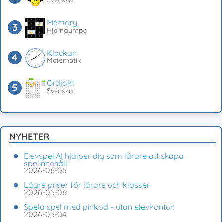
Svenska
Memory
Hjärngympa
Klockan
Matematik
Ordjakt
Svenska
NYHETER
Elevspel AI hjälper dig som lärare att skapa
spelinnehåll
2026-06-05
Lägre priser för lärare och klasser
2026-05-06
Spela spel med pinkod – utan elevkonton
2026-05-04