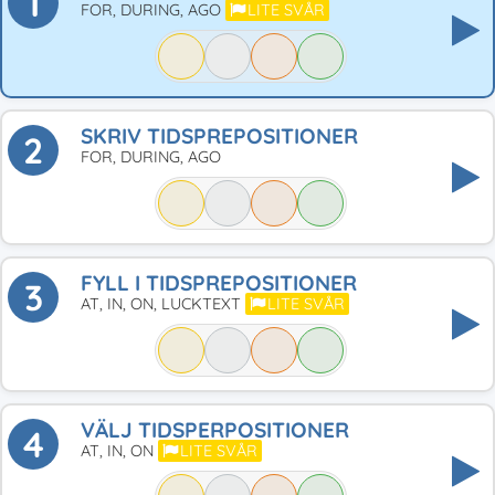
1
FOR, DURING, AGO
LITE SVÅR
SKRIV TIDSPREPOSITIONER
2
FOR, DURING, AGO
FYLL I TIDSPREPOSITIONER
3
AT, IN, ON, LUCKTEXT
LITE SVÅR
VÄLJ TIDSPERPOSITIONER
4
AT, IN, ON
LITE SVÅR