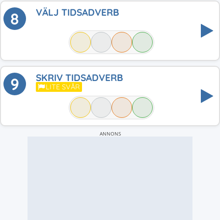
VÄLJ TIDSADVERB
8
SKRIV TIDSADVERB
9
LITE SVÅR
ANNONS