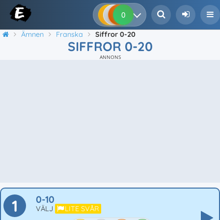
0
0
0
0
Ämnen
Franska
Siffror 0-20
SIFFROR 0-20
ANNONS
0-10
1
VÄLJ
LITE SVÅR