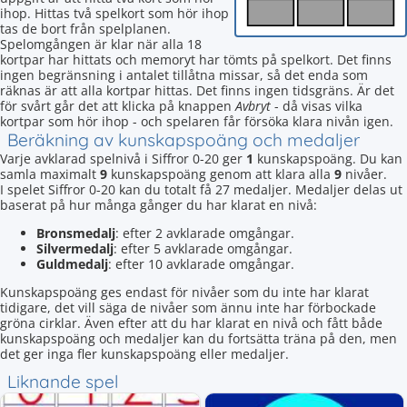
ihop. Hittas två spelkort som hör ihop
tas de bort från spelplanen.
Spelomgången är klar när alla 18
kortpar har hittats och memoryt har tömts på spelkort. Det finns
ingen begränsning i antalet tillåtna missar, så det enda som
räknas är att alla kortpar hittas. Det finns ingen tidsgräns. Är det
för svårt går det att klicka på knappen
Avbryt
- då visas vilka
kortpar som hör ihop - och spelaren får försöka klara nivån igen.
Beräkning av kunskapspoäng och medaljer
Varje avklarad spelnivå i Siffror 0-20 ger
1
kunskapspoäng. Du kan
samla maximalt
9
kunskapspoäng genom att klara alla
9
nivåer.
I spelet Siffror 0-20 kan du totalt få 27 medaljer. Medaljer delas ut
baserat på hur många gånger du har klarat en nivå:
Bronsmedalj
: efter 2 avklarade omgångar.
Silvermedalj
: efter 5 avklarade omgångar.
Guldmedalj
: efter 10 avklarade omgångar.
Kunskapspoäng ges endast för nivåer som du inte har klarat
tidigare, det vill säga de nivåer som ännu inte har förbockade
gröna cirklar. Även efter att du har klarat en nivå och fått både
kunskapspoäng och medaljer kan du fortsätta träna på den, men
det ger inga fler kunskapspoäng eller medaljer.
Liknande spel