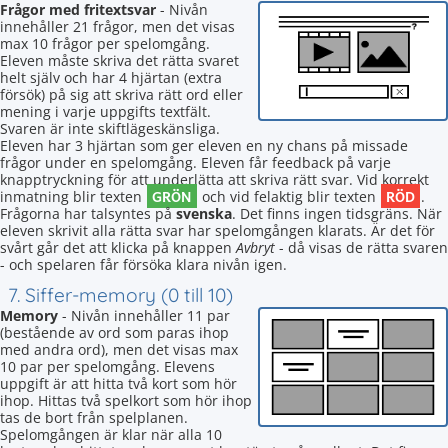
Frågor med fritextsvar
- Nivån
innehåller 21 frågor, men det visas
max 10 frågor per spelomgång.
Eleven måste skriva det rätta svaret
helt själv och har 4 hjärtan (extra
försök) på sig att skriva rätt ord eller
mening i varje uppgifts textfält.
Svaren är inte skiftlägeskänsliga.
Eleven har 3 hjärtan som ger eleven en ny chans på missade
frågor under en spelomgång. Eleven får feedback på varje
knapptryckning för att underlätta att skriva rätt svar. Vid korrekt
GRÖN
RÖD
inmatning blir texten
och vid felaktig blir texten
.
Frågorna har talsyntes på
svenska
. Det finns ingen tidsgräns. När
eleven skrivit alla rätta svar har spelomgången klarats. Är det för
svårt går det att klicka på knappen
Avbryt
- då visas de rätta svaren
- och spelaren får försöka klara nivån igen.
7. Siffer-memory (0 till 10)
Memory
- Nivån innehåller 11 par
(bestående av ord som paras ihop
med andra ord), men det visas max
10 par per spelomgång. Elevens
uppgift är att hitta två kort som hör
ihop. Hittas två spelkort som hör ihop
tas de bort från spelplanen.
Spelomgången är klar när alla 10