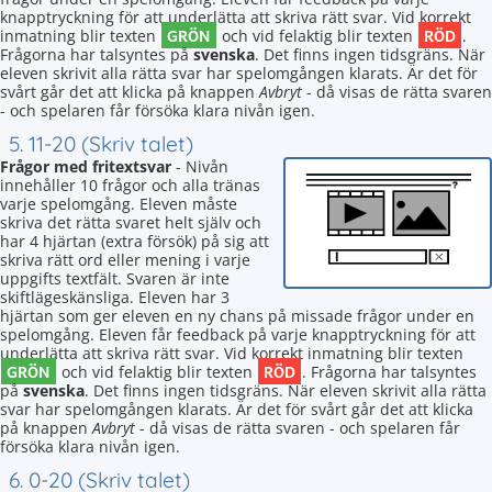
knapptryckning för att underlätta att skriva rätt svar. Vid korrekt
GRÖN
RÖD
inmatning blir texten
och vid felaktig blir texten
.
Frågorna har talsyntes på
svenska
. Det finns ingen tidsgräns. När
eleven skrivit alla rätta svar har spelomgången klarats. Är det för
svårt går det att klicka på knappen
Avbryt
- då visas de rätta svaren
- och spelaren får försöka klara nivån igen.
5. 11-20 (Skriv talet)
Frågor med fritextsvar
- Nivån
innehåller 10 frågor och alla tränas
varje spelomgång. Eleven måste
skriva det rätta svaret helt själv och
har 4 hjärtan (extra försök) på sig att
skriva rätt ord eller mening i varje
uppgifts textfält. Svaren är inte
skiftlägeskänsliga. Eleven har 3
hjärtan som ger eleven en ny chans på missade frågor under en
spelomgång. Eleven får feedback på varje knapptryckning för att
underlätta att skriva rätt svar. Vid korrekt inmatning blir texten
GRÖN
RÖD
och vid felaktig blir texten
. Frågorna har talsyntes
på
svenska
. Det finns ingen tidsgräns. När eleven skrivit alla rätta
svar har spelomgången klarats. Är det för svårt går det att klicka
på knappen
Avbryt
- då visas de rätta svaren - och spelaren får
försöka klara nivån igen.
6. 0-20 (Skriv talet)