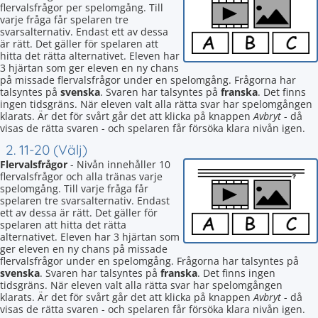
flervalsfrågor per spelomgång. Till
varje fråga får spelaren tre
svarsalternativ. Endast ett av dessa
är rätt. Det gäller för spelaren att
hitta det rätta alternativet. Eleven har
3 hjärtan som ger eleven en ny chans
på missade flervalsfrågor under en spelomgång. Frågorna har
talsyntes på
svenska
. Svaren har talsyntes på
franska
. Det finns
ingen tidsgräns. När eleven valt alla rätta svar har spelomgången
klarats. Är det för svårt går det att klicka på knappen
Avbryt
- då
visas de rätta svaren - och spelaren får försöka klara nivån igen.
2. 11-20 (Välj)
Flervalsfrågor
- Nivån innehåller 10
flervalsfrågor och alla tränas varje
spelomgång. Till varje fråga får
spelaren tre svarsalternativ. Endast
ett av dessa är rätt. Det gäller för
spelaren att hitta det rätta
alternativet. Eleven har 3 hjärtan som
ger eleven en ny chans på missade
flervalsfrågor under en spelomgång. Frågorna har talsyntes på
svenska
. Svaren har talsyntes på
franska
. Det finns ingen
tidsgräns. När eleven valt alla rätta svar har spelomgången
klarats. Är det för svårt går det att klicka på knappen
Avbryt
- då
visas de rätta svaren - och spelaren får försöka klara nivån igen.