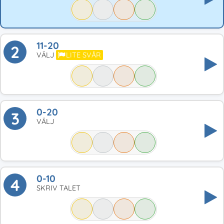
11-20
2
VÄLJ
LITE SVÅR
0-20
3
VÄLJ
0-10
4
SKRIV TALET