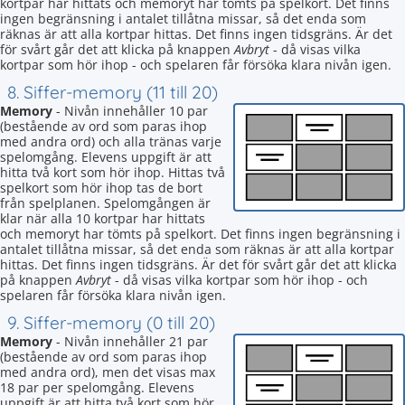
kortpar har hittats och memoryt har tömts på spelkort. Det finns
ingen begränsning i antalet tillåtna missar, så det enda som
räknas är att alla kortpar hittas. Det finns ingen tidsgräns. Är det
för svårt går det att klicka på knappen
Avbryt
- då visas vilka
kortpar som hör ihop - och spelaren får försöka klara nivån igen.
8. Siffer-memory (11 till 20)
Memory
- Nivån innehåller 10 par
(bestående av ord som paras ihop
med andra ord) och alla tränas varje
spelomgång. Elevens uppgift är att
hitta två kort som hör ihop. Hittas två
spelkort som hör ihop tas de bort
från spelplanen. Spelomgången är
klar när alla 10 kortpar har hittats
och memoryt har tömts på spelkort. Det finns ingen begränsning i
antalet tillåtna missar, så det enda som räknas är att alla kortpar
hittas. Det finns ingen tidsgräns. Är det för svårt går det att klicka
på knappen
Avbryt
- då visas vilka kortpar som hör ihop - och
spelaren får försöka klara nivån igen.
9. Siffer-memory (0 till 20)
Memory
- Nivån innehåller 21 par
(bestående av ord som paras ihop
med andra ord), men det visas max
18 par per spelomgång. Elevens
uppgift är att hitta två kort som hör