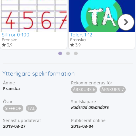
Siffror 0-100
Talen, 1-12
Franska
Franska
3,9
3,9
Ytterligare spelinformation
Ämne
Rekommenderas för
Franska
ÅRSKURS 6
ÅRSKURS 7
Övar
Spelskapare
Raderad användare
SIFFROR
TAL
Senast uppdaterat
Publicerat online
2019-03-27
2015-03-04