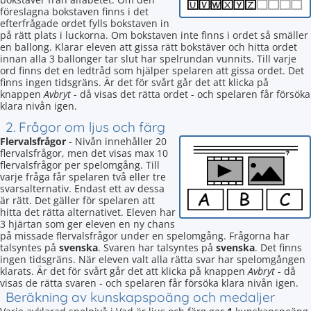
föreslagna bokstaven finns i det
efterfrågade ordet fylls bokstaven in
på rätt plats i luckorna. Om bokstaven inte finns i ordet så smäller
en ballong. Klarar eleven att gissa rätt bokstäver och hitta ordet
innan alla 3 ballonger tar slut har spelrundan vunnits. Till varje
ord finns det en ledtråd som hjälper spelaren att gissa ordet. Det
finns ingen tidsgräns. Är det för svårt går det att klicka på
knappen
Avbryt
- då visas det rätta ordet - och spelaren får försöka
klara nivån igen.
2. Frågor om ljus och färg
Flervalsfrågor
- Nivån innehåller 20
flervalsfrågor, men det visas max 10
flervalsfrågor per spelomgång. Till
varje fråga får spelaren två eller tre
svarsalternativ. Endast ett av dessa
är rätt. Det gäller för spelaren att
hitta det rätta alternativet. Eleven har
3 hjärtan som ger eleven en ny chans
på missade flervalsfrågor under en spelomgång. Frågorna har
talsyntes på
svenska
. Svaren har talsyntes på
svenska
. Det finns
ingen tidsgräns. När eleven valt alla rätta svar har spelomgången
klarats. Är det för svårt går det att klicka på knappen
Avbryt
- då
visas de rätta svaren - och spelaren får försöka klara nivån igen.
Beräkning av kunskapspoäng och medaljer