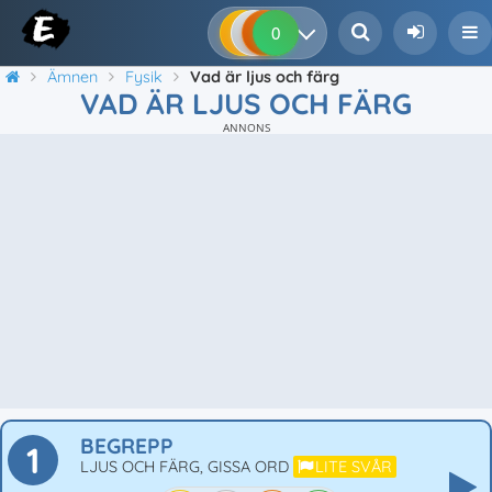
0
0
0
0
Ämnen
Fysik
Vad är ljus och färg
VAD ÄR LJUS OCH FÄRG
ANNONS
BEGREPP
1
LJUS OCH FÄRG, GISSA ORD
LITE SVÅR