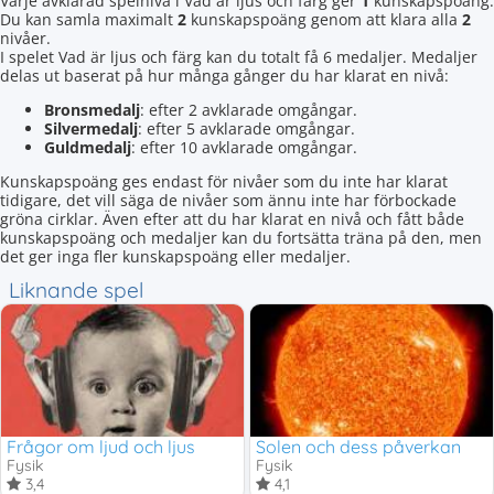
Varje avklarad spelnivå i Vad är ljus och färg ger
1
kunskapspoäng.
Du kan samla maximalt
2
kunskapspoäng genom att klara alla
2
nivåer.
I spelet Vad är ljus och färg kan du totalt få 6 medaljer. Medaljer
delas ut baserat på hur många gånger du har klarat en nivå:
Bronsmedalj
: efter 2 avklarade omgångar.
Silvermedalj
: efter 5 avklarade omgångar.
Guldmedalj
: efter 10 avklarade omgångar.
Kunskapspoäng ges endast för nivåer som du inte har klarat
tidigare, det vill säga de nivåer som ännu inte har förbockade
gröna cirklar. Även efter att du har klarat en nivå och fått både
kunskapspoäng och medaljer kan du fortsätta träna på den, men
det ger inga fler kunskapspoäng eller medaljer.
Liknande spel
Frågor om ljud och ljus
Solen och dess påverkan
Fysik
Fysik
3,4
4,1