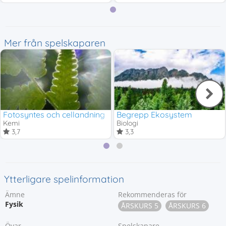
Mer från spelskaparen
Fotosyntes och cellandning
Begrepp Ekosystem
Kemi
Biologi
3,7
3,3
Ytterligare spelinformation
Ämne
Rekommenderas för
Fysik
ÅRSKURS 5
ÅRSKURS 6
Övar
Spelskapare