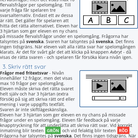
flervalsfrågor per spelomgång. Till
varje fråga får spelaren tre
svarsalternativ. Endast ett av dessa
är rätt. Det gäller för spelaren att
hitta det rätta alternativet. Eleven har
3 hjärtan som ger eleven en ny chans
på missade flervalsfrågor under en spelomgång. Frågorna har
talsyntes på
svenska
. Svaren har talsyntes på
svenska
. Det finns
ingen tidsgräns. När eleven valt alla rätta svar har spelomgången
klarats. Är det för svårt går det att klicka på knappen
Avbryt
- då
visas de rätta svaren - och spelaren får försöka klara nivån igen.
3. Skriv rätt svar
Frågor med fritextsvar
- Nivån
innehåller 12 frågor, men det visas
max 10 frågor per spelomgång.
Eleven måste skriva det rätta svaret
helt själv och har 3 hjärtan (extra
försök) på sig att skriva rätt ord eller
mening i varje uppgifts textfält.
Svaren är inte skiftlägeskänsliga.
Eleven har 3 hjärtan som ger eleven en ny chans på missade
frågor under en spelomgång. Eleven får feedback på varje
knapptryckning för att underlätta att skriva rätt svar. Vid korrekt
GRÖN
RÖD
inmatning blir texten
och vid felaktig blir texten
.
Frågorna har talsyntes på
svenska
. Det finns ingen tidsgräns. När