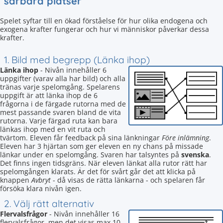
sårbara platser
Spelet syftar till en ökad förståelse för hur olika endogena och
exogena krafter fungerar och hur vi människor påverkar dessa
krafter.
1. Bild med begrepp (Länka ihop)
Länka ihop
- Nivån innehåller 6
uppgifter (varav alla har bild) och alla
tränas varje spelomgång. Spelarens
uppgift är att länka ihop de 6
frågorna i de färgade rutorna med de
mest passande svaren bland de vita
rutorna. Varje färgad ruta kan bara
länkas ihop med en vit ruta och
tvärtom. Eleven får feedback på sina länkningar
Före inlämning
.
Eleven har 3 hjärtan som ger eleven en ny chans på missade
länkar under en spelomgång. Svaren har talsyntes på
svenska
.
Det finns ingen tidsgräns. När eleven länkat alla rutor rätt har
spelomgången klarats. Är det för svårt går det att klicka på
knappen
Avbryt
- då visas de rätta länkarna - och spelaren får
försöka klara nivån igen.
2. Välj rätt alternativ
Flervalsfrågor
- Nivån innehåller 16
flervalsfrågor, men det visas max 10