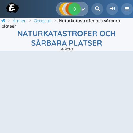
0
0
0
0
Ämnen
Geografi
Naturkatastrofer och sårbara
platser
NATURKATASTROFER OCH
SÅRBARA PLATSER
ANNONS