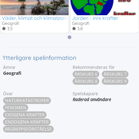
Väder, klimat och klimatzoner
Jorden - inre krafter
Geografi
Geografi
3,5
3,8
Ytterligare spelinformation
Ämne
Rekommenderas för
Geografi
ÅRSKURS 6
ÅRSKURS 7
ÅRSKURS 8
ÅRSKURS 9
Övar
Spelskapare
Raderad användare
NATURKATASTROFER
FENOMEN
EXOGENA KRAFTER
ENDOGENA KRAFTER
BEGREPPSFÖRSTÅELSE