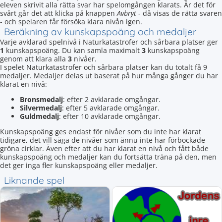
eleven skrivit alla rätta svar har spelomgången klarats. Är det för
svårt går det att klicka på knappen
Avbryt
- då visas de rätta svaren
- och spelaren får försöka klara nivån igen.
Beräkning av kunskapspoäng och medaljer
Varje avklarad spelnivå i Naturkatastrofer och sårbara platser ger
1
kunskapspoäng. Du kan samla maximalt
3
kunskapspoäng
genom att klara alla
3
nivåer.
I spelet Naturkatastrofer och sårbara platser kan du totalt få 9
medaljer. Medaljer delas ut baserat på hur många gånger du har
klarat en nivå:
Bronsmedalj
: efter 2 avklarade omgångar.
Silvermedalj
: efter 5 avklarade omgångar.
Guldmedalj
: efter 10 avklarade omgångar.
Kunskapspoäng ges endast för nivåer som du inte har klarat
tidigare, det vill säga de nivåer som ännu inte har förbockade
gröna cirklar. Även efter att du har klarat en nivå och fått både
kunskapspoäng och medaljer kan du fortsätta träna på den, men
det ger inga fler kunskapspoäng eller medaljer.
Liknande spel