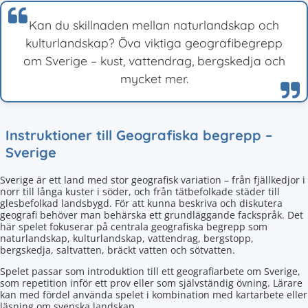
Kan du skillnaden mellan naturlandskap och
kulturlandskap? Öva viktiga geografibegrepp
om Sverige – kust, vattendrag, bergskedja och
mycket mer.
Instruktioner till Geografiska begrepp –
Sverige
Sverige är ett land med stor geografisk variation – från fjällkedjor i
norr till långa kuster i söder, och från tätbefolkade städer till
glesbefolkad landsbygd. För att kunna beskriva och diskutera
geografi behöver man behärska ett grundläggande fackspråk. Det
här spelet fokuserar på centrala geografiska begrepp som
naturlandskap, kulturlandskap, vattendrag, bergstopp,
bergskedja, saltvatten, bräckt vatten och sötvatten.
Spelet passar som introduktion till ett geografiarbete om Sverige,
som repetition inför ett prov eller som självständig övning. Lärare
kan med fördel använda spelet i kombination med kartarbete eller
läsning om svenska landskap.