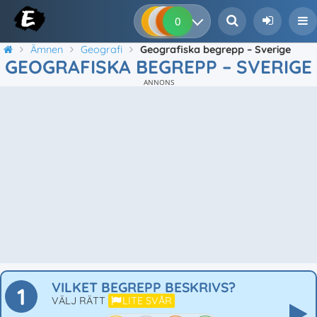
0
0
0
0
Ämnen
Geografi
Geografiska begrepp – Sverige
GEOGRAFISKA BEGREPP – SVERIGE
ANNONS
VILKET BEGREPP BESKRIVS?
1
VÄLJ RÄTT
LITE SVÅR