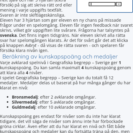
försök) på sig att skriva rätt ord eller
mening i varje uppgifts textfält.
Svaren är inte skiftlägeskänsliga.
Eleven har 3 hjärtan som ger eleven en ny chans på missade
frågor under en spelomgång. Eleven får ingen feedback när svaret
skrivs, vilket gör uppgiften lite svårare. Frågorna har talsyntes på
svenska
. Det finns ingen tidsgräns. När eleven skrivit alla rätta
svar har spelomgången klarats. Är det för svårt går det att klicka
på knappen
Avbryt
- då visas de rätta svaren - och spelaren får
försöka klara nivån igen.
Beräkning av kunskapspoäng och medaljer
Varje avklarad spelnivå i Geografiska begrepp – Sverige ger
1
kunskapspoäng. Du kan samla maximalt
4
kunskapspoäng genom
att klara alla
4
nivåer.
I spelet Geografiska begrepp – Sverige kan du totalt få 12
medaljer. Medaljer delas ut baserat på hur många gånger du har
klarat en nivå:
Bronsmedalj
: efter 2 avklarade omgångar.
Silvermedalj
: efter 5 avklarade omgångar.
Guldmedalj
: efter 10 avklarade omgångar.
Kunskapspoäng ges endast för nivåer som du inte har klarat
tidigare, det vill säga de nivåer som ännu inte har förbockade
gröna cirklar. Även efter att du har klarat en nivå och fått både
kunskapspoäng och medaljer kan du fortsätta träna på den, men