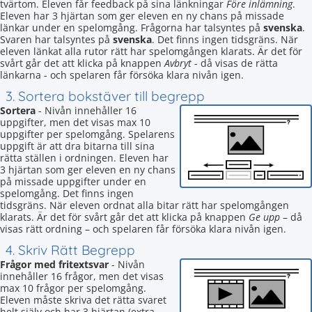
tvärtom. Eleven får feedback på sina länkningar
Före inlämning
.
Eleven har 3 hjärtan som ger eleven en ny chans på missade
länkar under en spelomgång. Frågorna har talsyntes på
svenska
.
Svaren har talsyntes på
svenska
. Det finns ingen tidsgräns. När
eleven länkat alla rutor rätt har spelomgången klarats. Är det för
svårt går det att klicka på knappen
Avbryt
- då visas de rätta
länkarna - och spelaren får försöka klara nivån igen.
3. Sortera bokstäver till begrepp
Sortera
- Nivån innehåller 16
uppgifter, men det visas max 10
uppgifter per spelomgång. Spelarens
uppgift är att dra bitarna till sina
rätta ställen i ordningen. Eleven har
3 hjärtan som ger eleven en ny chans
på missade uppgifter under en
spelomgång. Det finns ingen
tidsgräns. När eleven ordnat alla bitar rätt har spelomgången
klarats. Är det för svårt går det att klicka på knappen
Ge upp
– då
visas rätt ordning – och spelaren får försöka klara nivån igen.
4. Skriv Rätt Begrepp
Frågor med fritextsvar
- Nivån
innehåller 16 frågor, men det visas
max 10 frågor per spelomgång.
Eleven måste skriva det rätta svaret
helt själv och har 3 hjärtan (extra