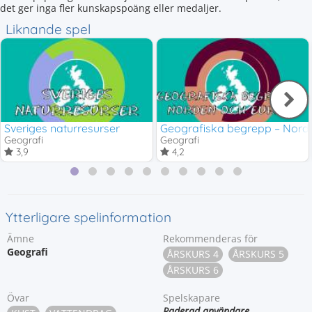
det ger inga fler kunskapspoäng eller medaljer.
Liknande spel
Sveriges naturresurser
Geografiska begrepp – Nord
Geografi
Geografi
3,9
4,2
Ytterligare spelinformation
Ämne
Rekommenderas för
Geografi
ÅRSKURS 4
ÅRSKURS 5
ÅRSKURS 6
Övar
Spelskapare
Raderad användare