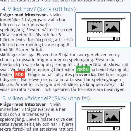
4. Vilket hav? (Skriv rätt hav)
Frågor med fritextsvar
- Nivån
innehåller 5 frågor (varav alla har
bild) och alla tränas varje
spelomgång. Eleven måste skriva det
rätta svaret helt själv och har 3
hjärtan (extra försök) på sig att skriva
rätt ord eller mening i varje uppgifts
textfält. Svaren är inte
skiftlägeskänsliga. Eleven har 3 hjärtan som ger eleven en ny
chans på missade frågor under en spelomgång. Eleven får
feedback på varje knapptryckning för att underlätta att skriva rätt
GRÖN
svar. Vid korrekt inmatning blir texten
och vid felaktig blir
RÖD
texten
. Frågorna har talsyntes på
svenska
. Det finns ingen
tidsgräns. När eleven skrivit alla rätta svar har spelomgången
klarats. Är det för svårt går det att klicka på knappen
Avbryt
- då
visas de rätta svaren - och spelaren får försöka klara nivån igen.
5. Vilken världsdel? (Skriv utan fel)
Frågor med fritextsvar
- Nivån
innehåller 7 frågor (varav alla har
bild) och alla tränas varje
spelomgång. Eleven måste skriva det
rätta svaret helt själv och har 1 hjärta
(extra försök) på sig att skriva rätt ord