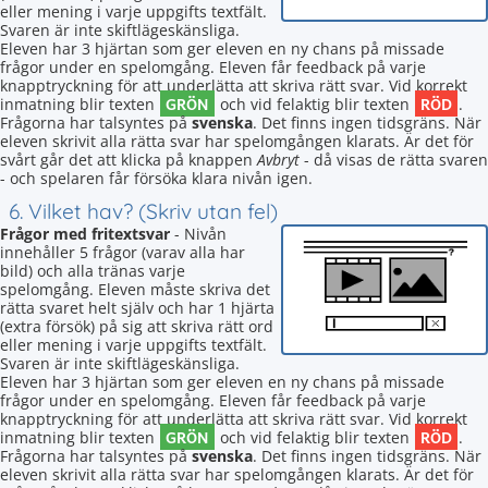
eller mening i varje uppgifts textfält.
Svaren är inte skiftlägeskänsliga.
Eleven har 3 hjärtan som ger eleven en ny chans på missade
frågor under en spelomgång. Eleven får feedback på varje
knapptryckning för att underlätta att skriva rätt svar. Vid korrekt
GRÖN
RÖD
inmatning blir texten
och vid felaktig blir texten
.
Frågorna har talsyntes på
svenska
. Det finns ingen tidsgräns. När
eleven skrivit alla rätta svar har spelomgången klarats. Är det för
svårt går det att klicka på knappen
Avbryt
- då visas de rätta svaren
- och spelaren får försöka klara nivån igen.
6. Vilket hav? (Skriv utan fel)
Frågor med fritextsvar
- Nivån
innehåller 5 frågor (varav alla har
bild) och alla tränas varje
spelomgång. Eleven måste skriva det
rätta svaret helt själv och har 1 hjärta
(extra försök) på sig att skriva rätt ord
eller mening i varje uppgifts textfält.
Svaren är inte skiftlägeskänsliga.
Eleven har 3 hjärtan som ger eleven en ny chans på missade
frågor under en spelomgång. Eleven får feedback på varje
knapptryckning för att underlätta att skriva rätt svar. Vid korrekt
GRÖN
RÖD
inmatning blir texten
och vid felaktig blir texten
.
Frågorna har talsyntes på
svenska
. Det finns ingen tidsgräns. När
eleven skrivit alla rätta svar har spelomgången klarats. Är det för