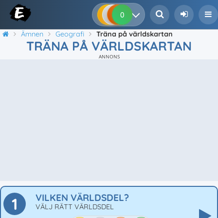
0
0
0
0
Ämnen
Geografi
Träna på världskartan
TRÄNA PÅ VÄRLDSKARTAN
ANNONS
VILKEN VÄRLDSDEL?
1
VÄLJ RÄTT VÄRLDSDEL