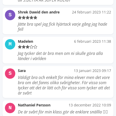
av 5.DETTA ÄR SUPER ROLIGT
Shrek Dawid den andre
24 februari 2023 11:22
S
Jätte bra spel jag fick hjärtack varje gång jag hade
fell
Madelen
6 februari 2023 11:38
M
Jag tycker det är bra men om ni skulle göra alla
länder i världen
Sara
13 januari 2023 09:17
S
Väldigt bra och enkelt för mina elever men det vore
bra om det fanns olika svårigheter. För vissa som
tycker att det är lätt och för vissa som tycker att det
är svårt
Nathaniel Persson
13 december 2022 10:09
N
De är svårt för min klass gör de enklare snällla 🧔‍♀️