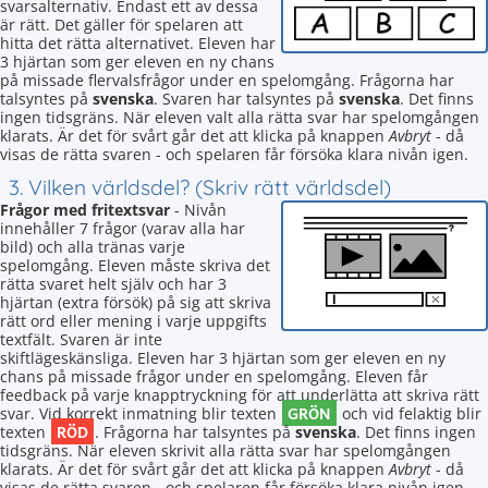
svarsalternativ. Endast ett av dessa
är rätt. Det gäller för spelaren att
hitta det rätta alternativet. Eleven har
3 hjärtan som ger eleven en ny chans
på missade flervalsfrågor under en spelomgång. Frågorna har
talsyntes på
svenska
. Svaren har talsyntes på
svenska
. Det finns
ingen tidsgräns. När eleven valt alla rätta svar har spelomgången
klarats. Är det för svårt går det att klicka på knappen
Avbryt
- då
visas de rätta svaren - och spelaren får försöka klara nivån igen.
3. Vilken världsdel? (Skriv rätt världsdel)
Frågor med fritextsvar
- Nivån
innehåller 7 frågor (varav alla har
bild) och alla tränas varje
spelomgång. Eleven måste skriva det
rätta svaret helt själv och har 3
hjärtan (extra försök) på sig att skriva
rätt ord eller mening i varje uppgifts
textfält. Svaren är inte
skiftlägeskänsliga. Eleven har 3 hjärtan som ger eleven en ny
chans på missade frågor under en spelomgång. Eleven får
feedback på varje knapptryckning för att underlätta att skriva rätt
GRÖN
svar. Vid korrekt inmatning blir texten
och vid felaktig blir
RÖD
texten
. Frågorna har talsyntes på
svenska
. Det finns ingen
tidsgräns. När eleven skrivit alla rätta svar har spelomgången
klarats. Är det för svårt går det att klicka på knappen
Avbryt
- då
visas de rätta svaren - och spelaren får försöka klara nivån igen.