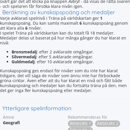
svårt går det att klicka på knappen
Avbryt
- då visas de rätta svaren
- och spelaren får försöka klara nivån igen.
Beräkning av kunskapspoäng och medaljer
Varje avklarad spelnivå i Träna på världskartan ger
1
kunskapspoäng. Du kan samla maximalt
6
kunskapspoäng genom
att klara alla
6
nivåer.
I spelet Träna på världskartan kan du totalt få 18 medaljer.
Medaljer delas ut baserat på hur många gånger du har klarat en
nivå:
Bronsmedalj
: efter 2 avklarade omgångar.
Silvermedalj
: efter 5 avklarade omgångar.
Guldmedalj
: efter 10 avklarade omgångar.
Kunskapspoäng ges endast för nivåer som du inte har klarat
tidigare, det vill säga de nivåer som ännu inte har förbockade
gröna cirklar. Även efter att du har klarat en nivå och fått både
kunskapspoäng och medaljer kan du fortsätta träna på den, men
det ger inga fler kunskapspoäng eller medaljer.
Ytterligare spelinformation
Ämne
Rekommenderas för
Geografi
ÅRSKURS 1
ÅRSKURS 2