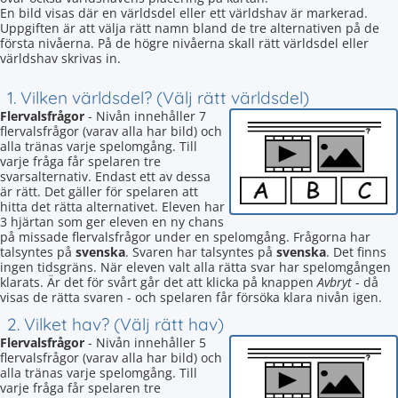
En bild visas där en världsdel eller ett världshav är markerad.
Uppgiften är att välja rätt namn bland de tre alternativen på de
första nivåerna. På de högre nivåerna skall rätt världsdel eller
världshav skrivas in.
1. Vilken världsdel? (Välj rätt världsdel)
Flervalsfrågor
- Nivån innehåller 7
flervalsfrågor (varav alla har bild) och
alla tränas varje spelomgång. Till
varje fråga får spelaren tre
svarsalternativ. Endast ett av dessa
är rätt. Det gäller för spelaren att
hitta det rätta alternativet. Eleven har
3 hjärtan som ger eleven en ny chans
på missade flervalsfrågor under en spelomgång. Frågorna har
talsyntes på
svenska
. Svaren har talsyntes på
svenska
. Det finns
ingen tidsgräns. När eleven valt alla rätta svar har spelomgången
klarats. Är det för svårt går det att klicka på knappen
Avbryt
- då
visas de rätta svaren - och spelaren får försöka klara nivån igen.
2. Vilket hav? (Välj rätt hav)
Flervalsfrågor
- Nivån innehåller 5
flervalsfrågor (varav alla har bild) och
alla tränas varje spelomgång. Till
varje fråga får spelaren tre