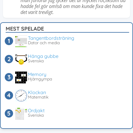
man förlorar jag tycker det är mycket röt,liksom du
hadde fel gör om!så om man kunde fixa det hade
det varit trevligt.
MEST SPELADE
Tangentbordsträning
Dator och media
Hänga gubbe
Svenska
Memory
Hjärngympa
Klockan
Matematik
Ordjakt
Svenska